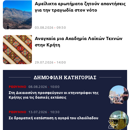
Αμείλικτα ερωτήματα ζητούν απαντήσεις
για την τραγωδία στον νότο
03.08.2026
09:50
Αναγκαία μια Ακαδημία Λαϊκών Τεχνών
στην Κρήτη
29.07.2026
14:00
ΔΗΜΟΦΙΛΗ ΚΑΤΗΓΟΡΙΑΣ
ΡΕΘΥΜΝΟ
08.08.2026
10:00
Στη Δικαιοσύνη προσφεύγουν οι κτηνοτρόφοι της
Κρήτης για τις δασικές εκτάσεις
ΡΕΘΥΜΝΟ
13.07.2026
10:30
Σε δραματική κατάσταση η αγορά του ελαιόλαδου