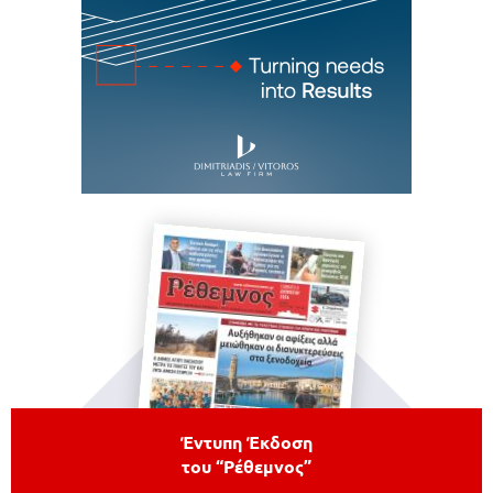
Έντυπη Έκδοση
του “Ρέθεμνος”