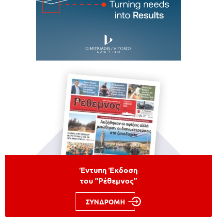
Έντυπη Έκδοση
του “Ρέθεμνος”
ΣΥΝΔΡΟΜΗ