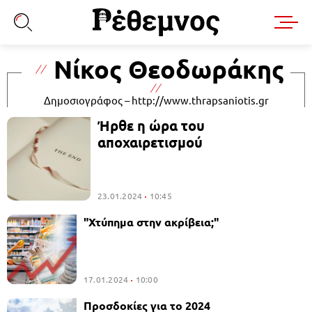
Νίκος Θεοδωράκης
Δημοσιογράφος – http://www.thrapsaniotis.gr
Ήρθε η ώρα του
αποχαιρετισμού
23.01.2024
10:45
"Χτύπημα στην ακρίβεια;"
17.01.2024
10:00
Προσδοκίες για το 2024