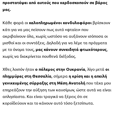
προστατέψει από αυτούς που κερδοσκοπούν σε βάρος
μας.
Κάθε φορά οι
καλοπληρωμένοι κονδυλοφόροι
βρίσκουν
κάτι για να μας πείσουν πως αυτό «φταίει» που
ακριβαίνουν όλα, χωρίς ωστόσο να αυξάνουν ισόποσα οι
μισθοί και οι συντάξεις. Δηλαδή για να λέμε τα πράγματα
με το όνομα τους,
μας κάνουν συνειδητά φτωχότερους
,
χωρίς να διακρίνεται πουθενά διέξοδος.
Χθες λοιπόν ήταν
ο πόλεμος στην Ουκρανία
, λίγο μετά
οι
πλημμύρες στη Θεσσαλία
, σήμερα
η κρίση και η απειλή
γενικευμένης σύρραξης στη Μέση Ανατολή
που τάχα μου
επηρεάζουν την αύξηση των καυσίμων, ώστε αυτά να είναι
απλησίαστα. Και είναι τραγικό να ξέρεις ότι σε
κοροϊδεύουν και το κάνουν αυτό τόσο ξετσίπωτα.