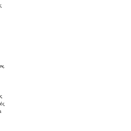
ς
ν,
ς
ές
α