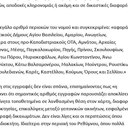
ών, αποδοχές κληρονομιάς ή ακόμη και σε δικαστικές διαφορέ
μεγάλο αριθμό περιοχών του νομού και συγκεκριμένα: «αφορά
ικούς Δήμους Αγίου Βασιλείου, Αμαρίου, Ανωγείων,
ερα στους προ-Καποδιστριακούς ΟΤΑ, Αμνάτου, Αρχαίας
νας, Μέσης, Παγκαλοχωρίου, Πηγής, Πρίνου, Σκουλουφίων,
άτω Πόρου, Μυριοκεφάλων, Αγίου Κωνσταντίνου, Άνω
ονύχτου, Κάτω Βαλσαμονέρου, Μαλακίων, Μούντρου, Ρουστίκω
υλεδιανών, Καρές, Καστέλλου, Κούμων, Όρους και Σελλίου.»
 στις εγγραφές δεν είναι σπάνια, επισημαίνοντας πως «η
ίχνει ότι σημαντικός αριθμός εγγραφών παρουσιάζει αποκλίσει
ίνητα τοποθετημένα σε λανθασμένη θέση στον χάρτη, διαφορ
ιοκτησίας, επικαλύψεις μεταξύ γειτονικών ακινήτων, εσφαλμέν
ραφή δικαιωμάτων. Δεν είναι λίγες και οι περιπτώσεις όπου
ιδιοκτήτη. Ιδιαίτερα στην περιοχή του Ρεθύμνου, όπου πολλά