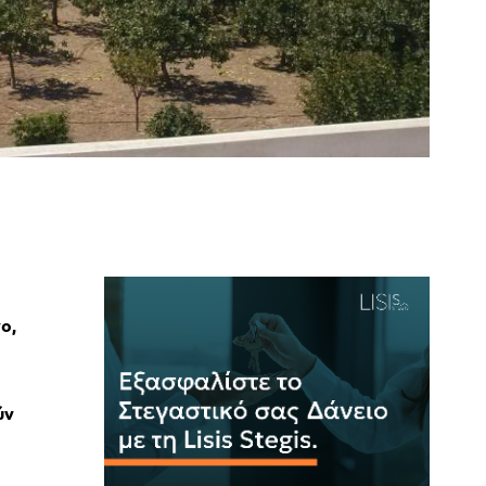
ο,
ύν