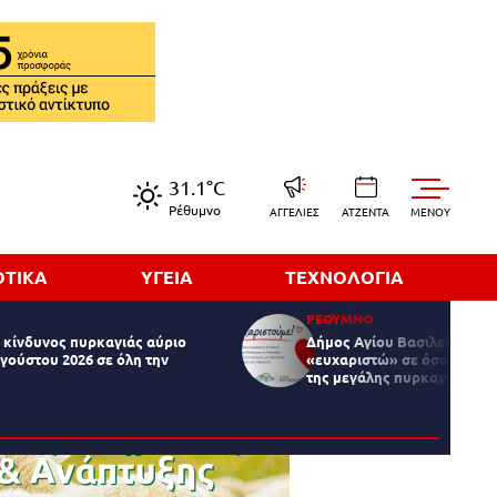
31.1°C
Ρέθυμνο
ΑΓΓΕΛΙΕΣ
ΑΤΖΕΝΤΑ
MENOY
ΟΤΙΚΑ
ΥΓΕΙΑ
ΤΕΧΝΟΛΟΓΙΑ
ΡΕΘΥΜΝΟ
κίνδυνος πυρκαγιάς αύριο
Δήμος Αγίου Βασιλείου: Δη
γούστου 2026 σε όλη την
«ευχαριστώ» σε όσους στήρ
της μεγάλης πυρκαγιάς