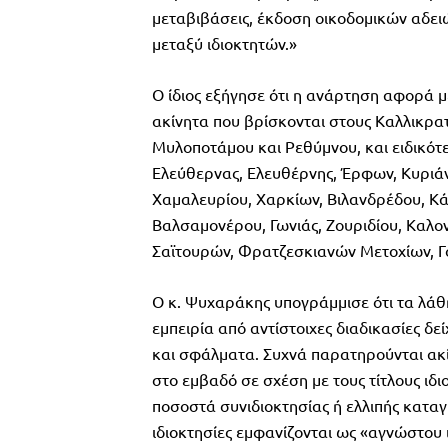
μεταβιβάσεις, έκδοση οικοδομικών αδει
μεταξύ ιδιοκτητών.»
Ο ίδιος εξήγησε ότι η ανάρτηση αφορά 
ακίνητα που βρίσκονται στους Καλλικρατ
Μυλοποτάμου και Ρεθύμνου, και ειδικότ
Ελεύθερνας, Ελευθέρνης, Έρφων, Κυριάν
Χαμαλευρίου, Χαρκίων, Βιλανδρέδου, Κ
Βαλσαμονέρου, Γωνιάς, Ζουριδίου, Καλ
Σαϊτουρών, Φρατζεσκιανών Μετοχίων, Γο
Ο κ. Ψυχαράκης υπογράμμισε ότι τα λάθη
εμπειρία από αντίστοιχες διαδικασίες δε
και σφάλματα. Συχνά παρατηρούνται ακ
στο εμβαδό σε σχέση με τους τίτλους ιδ
ποσοστά συνιδιοκτησίας ή ελλιπής καταγ
ιδιοκτησίες εμφανίζονται ως «αγνώστου 