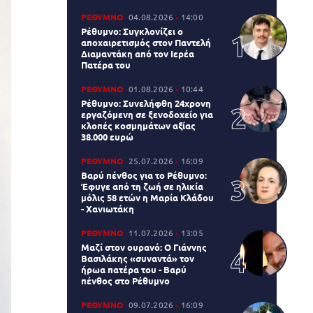
ΡΕΘΥΜΝΟ
04.08.2026
14:00
Ρέθυμνο: Συγκλονίζει ο
αποχαιρετισμός στον Παντελή
Διαμαντάκη από τον Ιερέα
Πατέρα του
ΡΕΘΥΜΝΟ
01.08.2026
10:44
Ρέθυμνο: Συνελήφθη 24χρονη
εργαζόμενη σε ξενοδοχείο για
κλοπές κοσμημάτων αξίας
38.000 ευρώ
ΡΕΘΥΜΝΟ
25.07.2026
16:09
Βαρύ πένθος για το Ρέθυμνο:
Έφυγε από τη ζωή σε ηλικία
μόλις 58 ετών η Μαρία Κλάδου
- Χανιωτάκη
ΡΕΘΥΜΝΟ
11.07.2026
13:05
Μαζί στον ουρανό: Ο Γιάννης
Βασιλάκης «συναντά» τον
ήρωα πατέρα του - Βαρύ
πένθος στο Ρέθυμνο
ΡΕΘΥΜΝΟ
09.07.2026
16:09