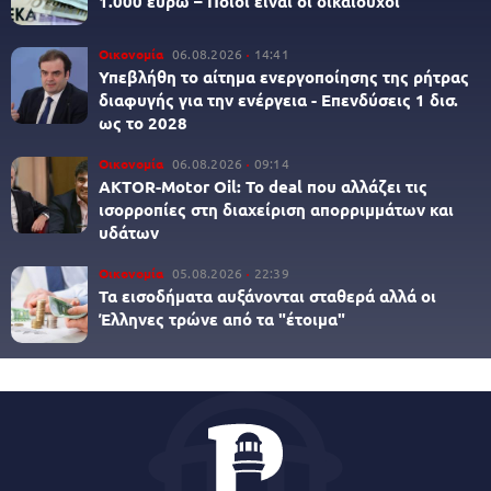
1.000 ευρώ – Ποιοι είναι οι δικαιούχοι
Οικονομία
06.08.2026
14:41
Υπεβλήθη το αίτημα ενεργοποίησης της ρήτρας
διαφυγής για την ενέργεια - Επενδύσεις 1 δισ.
ως το 2028
Οικονομία
06.08.2026
09:14
AKTOR-Motor Oil: Το deal που αλλάζει τις
ισορροπίες στη διαχείριση απορριμμάτων και
υδάτων
Οικονομία
05.08.2026
22:39
Τα εισοδήματα αυξάνονται σταθερά αλλά οι
Έλληνες τρώνε από τα "έτοιμα"