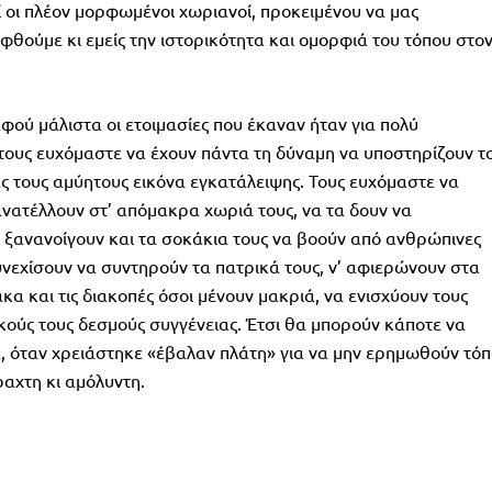
εί οι πλέον μορφωμένοι χωριανοί, προκειμένου να μας
φθούμε κι εμείς την ιστορικότητα και ομορφιά του τόπου στο
φού μάλιστα οι ετοιμασίες που έκαναν ήταν για πολύ
τους ευχόμαστε να έχουν πάντα τη δύναμη να υποστηρίζουν τ
ας τους αμύητους εικόνα εγκατάλειψης. Τους ευχόμαστε να
ανατέλλουν στ’ απόμακρα χωριά τους, να τα δουν να
α ξανανοίγουν και τα σοκάκια τους να βοούν από ανθρώπινες
υνεχίσουν να συντηρούν τα πατρικά τους, ν’ αφιερώνουν στα
 και τις διακοπές όσοι μένουν μακριά, να ενισχύουν τους
ικούς τους δεσμούς συγγένειας. Έτσι θα μπορούν κάποτε να
, όταν χρειάστηκε «έβαλαν πλάτη» για να μην ερημωθούν τόπ
ραχτη κι αμόλυντη.