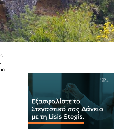
εξ
,
από