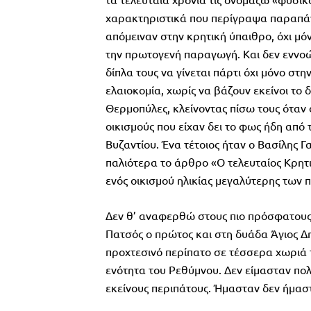
χαρακτηριστικά που περίγραψα παραπάν
απόμειναν στην κρητική ύπαιθρο, όχι μό
την πρωτογενή παραγωγή. Και δεν εννοώ 
δίπλα τους να γίνεται πάρτι όχι μόνο στ
ελαιοκομία, χωρίς να βάζουν εκείνοι το 
Θερμοπύλες, κλείνοντας πίσω τους όταν φ
οικισμούς που είχαν δει το φως ήδη από 
Βυζαντίου. Ένα τέτοιος ήταν ο Βασίλης Γ
παλιότερα το άρθρο «Ο τελευταίος Κρητι
ενός οικισμού ηλικίας μεγαλύτερης των 
Δεν θ’ αναφερθώ στους πιο πρόσφατους
Πατσός ο πρώτος και στη δυάδα Άγιος Δ
προχτεσινό περίπατο σε τέσσερα χωριά
ενότητα του Ρεθύμνου. Δεν είμασταν πολ
εκείνους περιπάτους. Ήμασταν δεν ήμασ