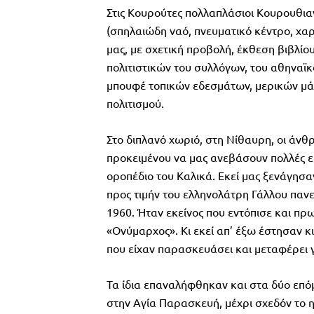
Στις Κουρούτες πολλαπλάσιοι Κουρουθια
(σπηλαιώδη ναό, πνευματικό κέντρο, χαρ
μας, με σχετική προβολή, έκθεση βιβλίο
πολιτιστικών του συλλόγων, του αθηναϊ
μπουφέ τοπικών εδεσμάτων, μερικών μάλ
πολιτισμού.
Στο διπλανό χωριό, στη Νίθαυρη, οι άνθ
προκειμένου να μας ανεβάσουν πολλές ε
οροπέδιο του Καλικά. Εκεί μας ξενάγησα
προς τιμήν του ελληνολάτρη Γάλλου παν
1960. Ήταν εκείνος που εντόπισε και πρ
«Ονύμαρχος». Κι εκεί απ’ έξω έστησαν κι
που είχαν παρασκευάσει και μεταφέρει γι
Τα ίδια επαναλήφθηκαν και στα δύο επόμ
στην Αγία Παρασκευή, μέχρι σχεδόν το 