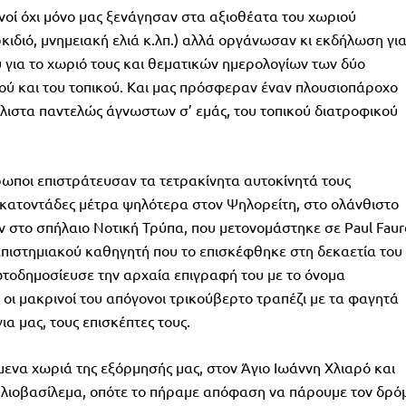
νοί όχι μόνο μας ξενάγησαν στα αξιοθέατα του χωριού
κιδιό, μνημειακή ελιά κ.λπ.) αλλά οργάνωσαν κι εκδήλωση γι
υ για το χωριό τους και θεματικών ημερολογίων των δύο
κού και του τοπικού. Και μας πρόσφεραν έναν πλουσιοπάροχο
ιστα παντελώς άγνωστων σ’ εμάς, του τοπικού διατροφικού
ρωποι επιστράτευσαν τα τετρακίνητα αυτοκίνητά τους
κατοντάδες μέτρα ψηλότερα στον Ψηλορείτη, στο ολάνθιστο
ν στο σπήλαιο Νοτική Τρύπα, που μετονομάστηκε σε Paul Faur
επιστημιακού καθηγητή που το επισκέφθηκε στη δεκαετία του
ωτοδημοσίευσε την αρχαία επιγραφή του με το όνομα
 οι μακρινοί του απόγονοι τρικούβερτο τραπέζι με τα φαγητά
α μας, τους επισκέπτες τους.
ενα χωριά της εξόρμησής μας, στον Άγιο Ιωάννη Χλιαρό και
ηλιοβασίλεμα, οπότε το πήραμε απόφαση να πάρουμε τον δρό