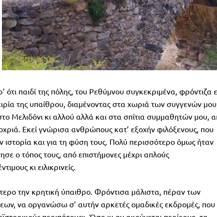
’ ότι παιδί της πόλης, του Ρεθύμνου συγκεκριμένα, φρόντιζα 
ιρία της υπαίθρου, διαμένοντας στα χωριά των συγγενών μου
το Μελιδόνι κι αλλού αλλά και στα σπίτια συμμαθητών μου, 
χριά. Εκεί γνώρισα ανθρώπους κατ’ εξοχήν φιλόξενους, που
ην ιστορία και για τη φύση τους. Πολύ περισσότερο όμως ήταν
σε ο τόπος τους, από επιστήμονες μέχρι απλούς
ιμους κι ειλικρινείς.
ρο την κρητική ύπαιθρο. Φρόντισα μάλιστα, πέραν των
εων, να οργανώσω σ’ αυτήν αρκετές ομαδικές εκδρομές, που
οϊστορικούς περιπάτους». Όσο κι αν ακούγεται περίεργο, τα