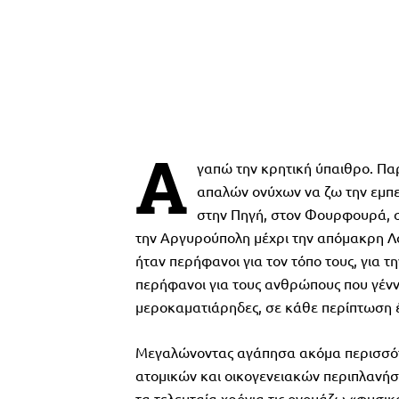
Α
γαπώ την κρητική ύπαιθρο. Παρ
απαλών ονύχων να ζω την εμπε
στην Πηγή, στον Φουρφουρά, σ
την Αργυρούπολη μέχρι την απόμακρη Λο
ήταν περήφανοι για τον τόπο τους, για τ
περήφανοι για τους ανθρώπους που γέννη
μεροκαματιάρηδες, σε κάθε περίπτωση έντ
Μεγαλώνοντας αγάπησα ακόμα περισσότε
ατομικών και οικογενειακών περιπλανήσ
τα τελευταία χρόνια τις ονομάζω «φυσικ