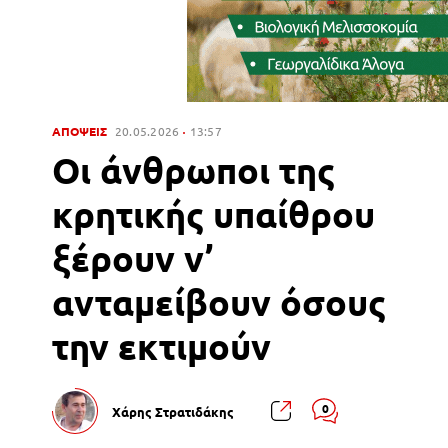
ΑΠΟΨΕΙΣ
20.05.2026
13:57
Οι άνθρωποι της
κρητικής υπαίθρου
ξέρουν ν’
ανταμείβουν όσους
την εκτιμούν
0
Χάρης Στρατιδάκης