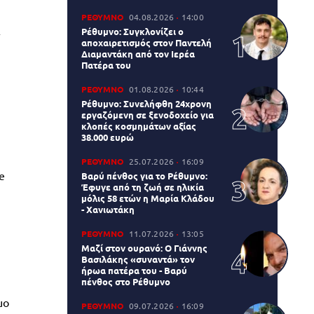
ΡΕΘΥΜΝΟ
04.08.2026
14:00
α
Ρέθυμνο: Συγκλονίζει ο
αποχαιρετισμός στον Παντελή
Διαμαντάκη από τον Ιερέα
Πατέρα του
ΡΕΘΥΜΝΟ
01.08.2026
10:44
Ρέθυμνο: Συνελήφθη 24χρονη
εργαζόμενη σε ξενοδοχείο για
κλοπές κοσμημάτων αξίας
38.000 ευρώ
ΡΕΘΥΜΝΟ
25.07.2026
16:09
e
Βαρύ πένθος για το Ρέθυμνο:
Έφυγε από τη ζωή σε ηλικία
μόλις 58 ετών η Μαρία Κλάδου
- Χανιωτάκη
ΡΕΘΥΜΝΟ
11.07.2026
13:05
Μαζί στον ουρανό: Ο Γιάννης
Βασιλάκης «συναντά» τον
ήρωα πατέρα του - Βαρύ
πένθος στο Ρέθυμνο
μο
ΡΕΘΥΜΝΟ
09.07.2026
16:09