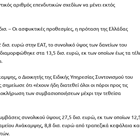
ικός αριθμός επενδυτικών σχεδίων να μένει εκτός
σ. – Οι ασφυκτικές προθεσμίες, η πρόταση της Ελλάδας
2 δισ. ευρώ στην ΕΑΤ, το συνολικό ύψος των δανείων του
διαμορφώθηκε στα 13,5 δισ. ευρώ, εκ των οποίων έως τα τέλ
ώ.
αμψης, ο Διοικητής της Ειδικής Υπηρεσίας Συντονισμού του
μείωσε ότι «έχουν ήδη διατεθεί όλοι οι πόροι προς τις
ολοκλήρωση των συμβασιοποιήσεων μέχρι την τεθείσα
μβάσεις συνολικού ύψους 27,5 δισ. ευρώ, εκ των οποίων 12,
αμείου Ανάκαμψης, 8,8 δισ. ευρώ από τραπεζικά κεφάλαια κα
υτών.