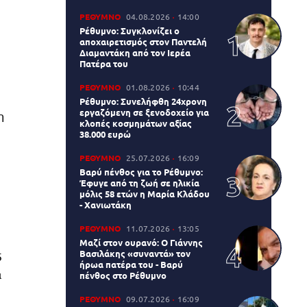
ΡΕΘΥΜΝΟ
04.08.2026
14:00
Ρέθυμνο: Συγκλονίζει ο
αποχαιρετισμός στον Παντελή
Διαμαντάκη από τον Ιερέα
Πατέρα του
ΡΕΘΥΜΝΟ
01.08.2026
10:44
Ρέθυμνο: Συνελήφθη 24χρονη
εργαζόμενη σε ξενοδοχείο για
η
κλοπές κοσμημάτων αξίας
38.000 ευρώ
ΡΕΘΥΜΝΟ
25.07.2026
16:09
Βαρύ πένθος για το Ρέθυμνο:
Έφυγε από τη ζωή σε ηλικία
μόλις 58 ετών η Μαρία Κλάδου
- Χανιωτάκη
ΡΕΘΥΜΝΟ
11.07.2026
13:05
Μαζί στον ουρανό: Ο Γιάννης
Βασιλάκης «συναντά» τον
5
ήρωα πατέρα του - Βαρύ
ι
πένθος στο Ρέθυμνο
ΡΕΘΥΜΝΟ
09.07.2026
16:09