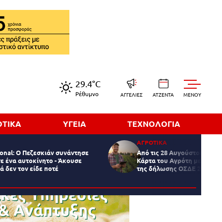
29.4°C
Ρέθυμνο
ΑΓΓΕΛΙΕΣ
ΑΤΖΕΝΤΑ
MENOY
ΟΤΙΚΑ
ΥΓΕΙΑ
ΤΕΧΝΟΛΟΓΙΑ
ΑΓΡΟΤΙΚΑ
ional: Ο Πεζεσκιάν συνάντησε
Από τις 28 Αυγούστου θα εί
σε ένα αυτοκίνητο - Άκουσε
Κάρτα του Αγρότη με την ο
ά δεν τον είδε ποτέ
της δήλωσης ΟΣΔΕ 2026