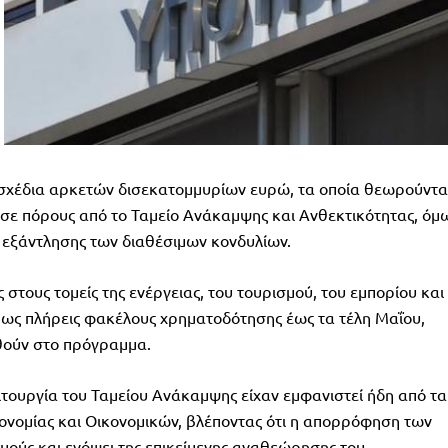
σχέδια αρκετών δισεκατομμυρίων ευρώ, τα οποία θεωρούντα
 σε πόρους από το Ταμείο Ανάκαμψης και Ανθεκτικότητας, όμ
 εξάντλησης των διαθέσιμων κονδυλίων.
 στους τομείς της ενέργειας, του τουρισμού, του εμπορίου και
ίρως πλήρεις φακέλους χρηματοδότησης έως τα τέλη Μαΐου,
θούν στο πρόγραμμα.
τουργία του Ταμείου Ανάκαμψης είχαν εμφανιστεί ήδη από τα
κονομίας και Οικονομικών, βλέποντας ότι η απορρόφηση των
μούς και ενόψει της επικείμενης αναθεώρησης του