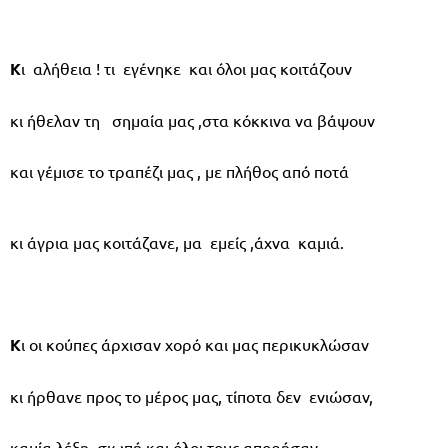
Κ
ι αλήθεια ! τι εγένηκε και όλοι μας κοιτάζουν
κι ήθελαν τη σημαία μας ,στα κόκκινα να βάψουν
και γέμισε το τραπέζι μας , με πλήθος από ποτά
κι άγρια μας κοιτάζανε, μα εμείς ,άχνα καμιά.
Κ
ι οι κούπες άρχισαν χορό και μας περικυκλώσαν
κι ήρθανε προς το μέρος μας, τίποτα δεν ενιώσαν,
καμία λέξη, σιωπή και όλοι τους απορήσαν,