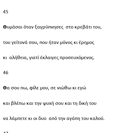
45
Θ
υμάσαι όταν ξαγρύπνησες στο κρεβάτι του,
του γείτονά σου, που ήταν μόνος κι έρημος
κι αλήθεια, γιατί έκλαιγες προσευχόμενος.
46
Θ
α σου πω, φίλε μου, σε νιώθω κι εγώ
και βλέπω και την ψυχή σου και τη δική του
να λάμπετε κι οι δυο από την αγάπη του καλού.
47