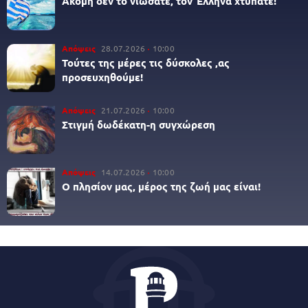
Ακόμη δεν το νιώσατε, τον Έλληνα χτυπάτε!
Απόψεις
28.07.2026
10:00
Τούτες της μέρες τις δύσκολες ,ας
προσευχηθούμε!
Απόψεις
21.07.2026
10:00
Στιγμή δωδέκατη-η συγχώρεση
Απόψεις
14.07.2026
10:00
Ο πλησίον μας, μέρος της ζωή μας είναι!