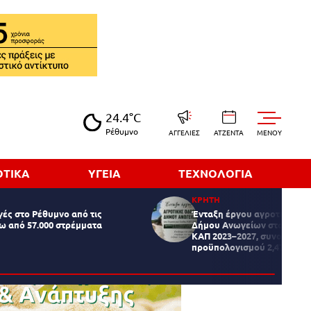
24.4°C
Ρέθυμνο
ΑΓΓΕΛΙΕΣ
ΑΤΖΕΝΤΑ
MENOY
ΟΤΙΚΑ
ΥΓΕΙΑ
ΤΕΧΝΟΛΟΓΙΑ
ΚΡΗΤΗ
ές στο Ρέθυμνο από τις
Ένταξη έργου αγροτικής οδ
ω από 57.000 στρέμματα
Δήμου Ανωγείων στο Στρατ
ΚΑΠ 2023–2027, συνολικού
προϋπολογισμού 2,47 εκατ.