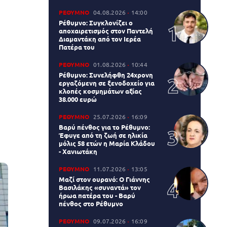
ΡΕΘΥΜΝΟ
04.08.2026
14:00
Ρέθυμνο: Συγκλονίζει ο
αποχαιρετισμός στον Παντελή
Διαμαντάκη από τον Ιερέα
Πατέρα του
ΡΕΘΥΜΝΟ
01.08.2026
10:44
Ρέθυμνο: Συνελήφθη 24χρονη
εργαζόμενη σε ξενοδοχείο για
κλοπές κοσμημάτων αξίας
38.000 ευρώ
ΡΕΘΥΜΝΟ
25.07.2026
16:09
Βαρύ πένθος για το Ρέθυμνο:
Έφυγε από τη ζωή σε ηλικία
μόλις 58 ετών η Μαρία Κλάδου
- Χανιωτάκη
ΡΕΘΥΜΝΟ
11.07.2026
13:05
Μαζί στον ουρανό: Ο Γιάννης
Βασιλάκης «συναντά» τον
ήρωα πατέρα του - Βαρύ
πένθος στο Ρέθυμνο
ΡΕΘΥΜΝΟ
09.07.2026
16:09