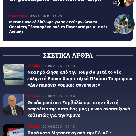
ΡΕΘΥΜΝΟ
09.07.2026
16:09
Μεταπτυχιακό δίπλωμα για την Ρεθεμνιώτισσα
Θεοπίστη Τζαγκαράκη από το Πανεπιστήμιο Δυτικής
Αττικής
ΣΧΕΤΙΚΑ ΑΡΘΡΑ
Ελλάδα
08.08.2026
11:38
Νέα πρόκληση από την Τουρκία μετά το νέο
ελληνικό Ειδικό Χωροταξικό Πλαίσιο Τουρισμού:
«Δεν παράγει νομικές συνέπειες»
Ελλάδα
07.08.2026
13:19
Θεοδωρικάκος: Συμβάλλουμε στην εθνική
ασφάλεια της πατρίδας μας με νέο αναπτυξιακό
καθεστώς για την Άμυνα
Ελλάδα
07.08.2026
09:46
Πυρά κατά Μητσοτάκη από την ΕΛ.ΑΣ.: