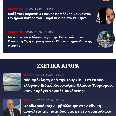
ΡΕΘΥΜΝΟ
11.07.2026
13:05
Μαζί στον ουρανό: Ο Γιάννης Βασιλάκης «συναντά»
τον ήρωα πατέρα του - Βαρύ πένθος στο Ρέθυμνο
ΡΕΘΥΜΝΟ
09.07.2026
16:09
Μεταπτυχιακό δίπλωμα για την Ρεθεμνιώτισσα
Θεοπίστη Τζαγκαράκη από το Πανεπιστήμιο Δυτικής
Αττικής
ΣΧΕΤΙΚΑ ΑΡΘΡΑ
Ελλάδα
08.08.2026
11:38
Νέα πρόκληση από την Τουρκία μετά το νέο
ελληνικό Ειδικό Χωροταξικό Πλαίσιο Τουρισμού:
«Δεν παράγει νομικές συνέπειες»
Ελλάδα
07.08.2026
13:19
Θεοδωρικάκος: Συμβάλλουμε στην εθνική
ασφάλεια της πατρίδας μας με νέο αναπτυξιακό