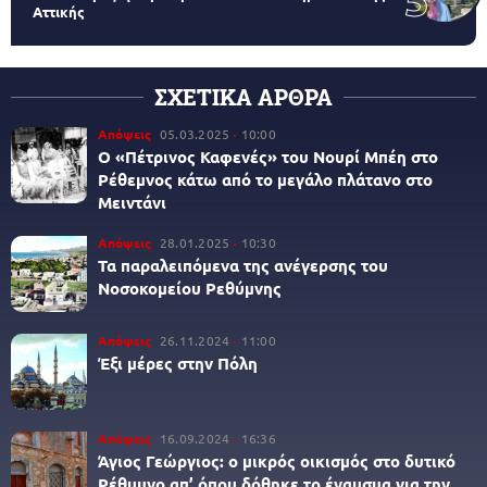
Αττικής
ΣΧΕΤΙΚΑ ΑΡΘΡΑ
Απόψεις
05.03.2025
10:00
Ο «Πέτρινος Καφενές» του Νουρί Μπέη στο
Ρέθεμνος κάτω από το μεγάλο πλάτανο στο
Μειντάνι
Απόψεις
28.01.2025
10:30
Τα παραλειπόμενα της ανέγερσης του
Νοσοκομείου Ρεθύμνης
Απόψεις
26.11.2024
11:00
Έξι μέρες στην Πόλη
Απόψεις
16.09.2024
16:36
Άγιος Γεώργιος: ο μικρός οικισμός στο δυτικό
Ρέθυμνο απ’ όπου δόθηκε το έναυσμα για την