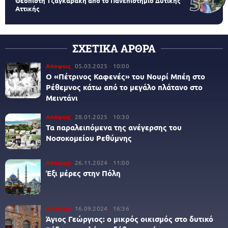
Θεοπίστη Τζαγκαράκη από το Πανεπιστήμιο Δυτικής
Αττικής
ΣΧΕΤΙΚΑ ΑΡΘΡΑ
Απόψεις
05.03.2025
10:00
Ο «Πέτρινος Καφενές» του Νουρί Μπέη στο
Ρέθεμνος κάτω από το μεγάλο πλάτανο στο
Μειντάνι
Απόψεις
28.01.2025
10:30
Τα παραλειπόμενα της ανέγερσης του
Νοσοκομείου Ρεθύμνης
Απόψεις
26.11.2024
11:00
Έξι μέρες στην Πόλη
Απόψεις
16.09.2024
16:36
Άγιος Γεώργιος: ο μικρός οικισμός στο δυτικό