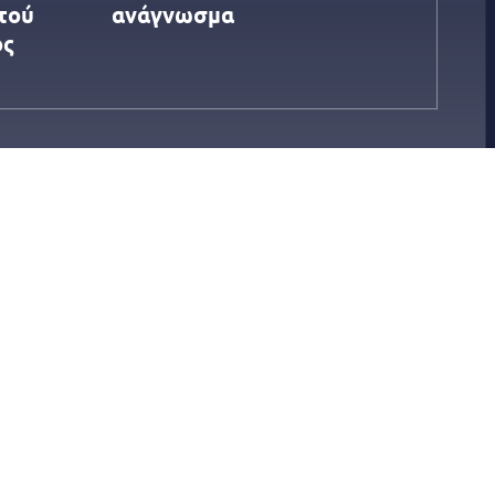
τού
ανάγνωσμα
ος