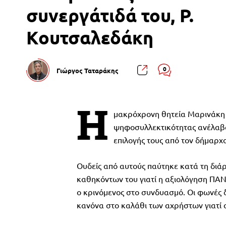
συνεργάτιδά του, Ρ.
Κουτσαλεδάκη
0
Γιώργος Ταταράκης
Η
μακρόχρονη θητεία Μαρινάκη 
ψηφοσυλλεκτικότητας ανέλαβαν
επιλογής τους από τον δήμαρχο
Ουδείς από αυτούς παύτηκε κατά τη διά
καθηκόντων του γιατί η αξιολόγηση ΠΑ
ο κρινόμενος στο συνδυασμό. Οι φωνές 
κανόνα στο καλάθι των αχρήστων γιατί οι