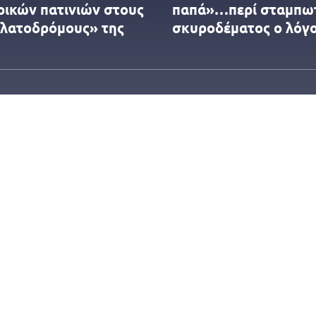
ρικών πατινιών στους
παπά»…περί σταμπω
λατοδρόμους» της
σκυροδέματος ο λόγ