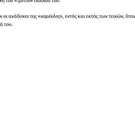
χή του «
τρίτου
» παιδιού του.
 οι ανάδοχοι της «
καρέκλας
», εντός και εκτός των τειχών, ότα
ή του.