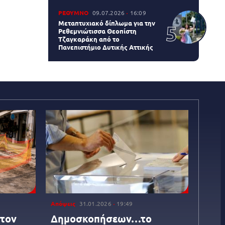
ΡΕΘΥΜΝΟ
09.07.2026
16:09
Μεταπτυχιακό δίπλωμα για την
Ρεθεμνιώτισσα Θεοπίστη
Τζαγκαράκη από το
Πανεπιστήμιο Δυτικής Αττικής
Απόψεις
31.01.2026
19:49
 τον
Δημοσκοπήσεων…το