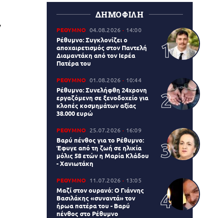
ΔΗΜΟΦΙΛΗ
ν
ΡΕΘΥΜΝΟ
04.08.2026
14:00
Ρέθυμνο: Συγκλονίζει ο
αποχαιρετισμός στον Παντελή
Διαμαντάκη από τον Ιερέα
Πατέρα του
ΡΕΘΥΜΝΟ
01.08.2026
10:44
Ρέθυμνο: Συνελήφθη 24χρονη
εργαζόμενη σε ξενοδοχείο για
κλοπές κοσμημάτων αξίας
38.000 ευρώ
ΡΕΘΥΜΝΟ
25.07.2026
16:09
Βαρύ πένθος για το Ρέθυμνο:
Έφυγε από τη ζωή σε ηλικία
μόλις 58 ετών η Μαρία Κλάδου
- Χανιωτάκη
ΡΕΘΥΜΝΟ
11.07.2026
13:05
Μαζί στον ουρανό: Ο Γιάννης
Βασιλάκης «συναντά» τον
ήρωα πατέρα του - Βαρύ
πένθος στο Ρέθυμνο