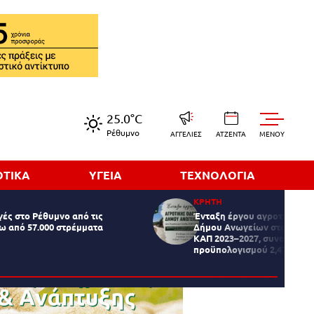
25.0°C
Ρέθυμνο
ΑΓΓΕΛΙΕΣ
ΑΤΖΕΝΤΑ
MENOY
ΟΤΙΚΑ
ΥΓΕΙΑ
ΤΕΧΝΟΛΟΓΙΑ
ΚΡΗΤΗ
ές στο Ρέθυμνο από τις
Ένταξη έργου αγροτικής οδ
ω από 57.000 στρέμματα
Δήμου Ανωγείων στο Στρατ
ΚΑΠ 2023–2027, συνολικού
προϋπολογισμού 2,47 εκατ.