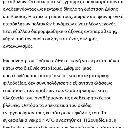
μεταβολών. Οι διαχωριστικές γραμμές επαναχαράσσονται,
αναδεικνύοντας ως κεντρικό δίπολο τη διάσταση Δύσης
και Ρωσίας. Η στοίχιση πίσω τους, χωρών και φαινομενικά
ετερόκλητων πολιτικών δυνάμεων είναι πλέον γεγονός.
Έτσι εξάλλου διαμορφώθηκε ο άξονας αντιπαράθεσης,
γύρω από τον οποίο διεξάγεται ένας σκληρός
ανταγωνισμός.
Μια κίνηση του Πούτιν στάθηκε ικανή να φέρει τα πάνω
κάτω στο διεθνές στερέωμα. Δέσμιος μιας
υπερχειλίζουσας αυταρέσκειας και αυτοκρατορικής
φιλοδοξίας, δεν συνυπολόγισε τις εξ αντανακλάσεως
επιδράσεις των πράξεων του. Ο αυταρχισμός και η
αλαζονεία του, αναθέρμαναν τις αναθεωρητικές του
βλέψεις. Ωστόσο τα επεκτατικά του σχέδια
ενεργοποίησαν τους χειρότερους εφιάλτες του. Το
εγκεφαλικά νεκρό ΝΑΤΟ αναστήθηκε. Η Σουηδία και η
Φινλανδία εγκαταλείποντας την διαρκή ουδετερότητά τους