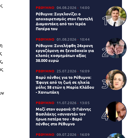
ας
ΡΕΘΥΜΝΟ
04.08.2026
14:00
Ρέθυμνο: Συγκλονίζει ο
αποχαιρετισμός στον Παντελή
Διαμαντάκη από τον Ιερέα
Πατέρα του
ΡΕΘΥΜΝΟ
01.08.2026
10:44
ση
Ρέθυμνο: Συνελήφθη 24χρονη
εργαζόμενη σε ξενοδοχείο για
ς
κλοπές κοσμημάτων αξίας
ς,
38.000 ευρώ
ις
ΡΕΘΥΜΝΟ
25.07.2026
16:09
Βαρύ πένθος για το Ρέθυμνο:
Έφυγε από τη ζωή σε ηλικία
μόλις 58 ετών η Μαρία Κλάδου
ων
- Χανιωτάκη
ΡΕΘΥΜΝΟ
11.07.2026
13:05
Μαζί στον ουρανό: Ο Γιάννης
Βασιλάκης «συναντά» τον
ήρωα πατέρα του - Βαρύ
πένθος στο Ρέθυμνο
ΡΕΘΥΜΝΟ
09.07.2026
16:09