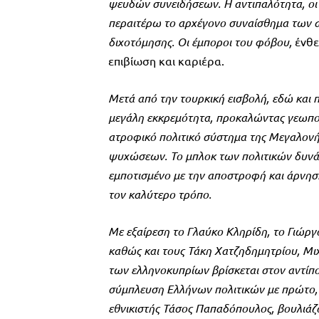
ψευδών συνειδήσεων. Η αντιπαλότητα, οι ε
περαιτέρω το αρχέγονο συναίσθημα των α
διχοτόμησης. Οι έμποροι του φόβου,
ένθε
επιβίωση και καριέρα.
Μετά από την τουρκική εισβολή, εδώ και π
μεγάλη εκκρεμότητα, προκαλώντας γεωπολι
ατροφικό πολιτικό σύστημα της Μεγαλονή
ψυχώσεων. Το μπλοκ των πολιτικών δυνάμε
εμποτισμένο με την αποστροφή και άρνηση
τον καλύτερο τρόπο.
Με εξαίρεση το Γλαύκο Κληρίδη, το Γιώργ
καθώς και τους Τάκη Χατζηδημητρίου, Μιχ
των ελληνοκυπρίων βρίσκεται στον αντίπο
σύμπλευση Ελλήνων πολιτικών με πρώτο,
εθνικιστής Τάσος Παπαδόπουλος, βουλιάζ