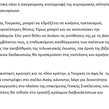
ιτική είναι η αναγνώριση, καταγραφή της κυριαρχικής ισότητ
κοκυπρίων».
 Τουρκίας, μπορεί να εδράζεται σε κινήσεις τακτικισμού,
ογενέστερες θέσεις. Όμως μπορεί και να αποτυπώνει την
γών. Είτε γιατί θέλει να λειάνει τις αντιθέσεις της με τη Δύ
τιλαμβάνεται πως, η επιδιωκόμενη αναθέρμανση των σχέσεων τη
την αναβάθμιση της τελωνειακής ένωσης, την άρση της βίζα
κών διαδικασιών, θα προσκρούσει στις ενστάσεις και αρνήσε
νικιστικές κραυγές και τα «δύο κράτη», η Τουρκία εν όψη δε τ
 επιστρέφει στο σχέδιο Ανάν, κάνοντας λόγο για δυνατότητα
διεργασίες στο πλαίσιο της επικείμενης Γενικής Συνέλευσης του
έσεις θα τεθούν στο τραπέζι κρίσιμων διαβουλεύσεων και