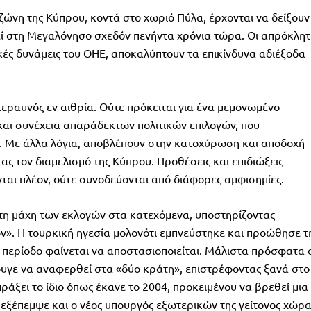
ζώνη της Κύπρου, κοντά στο χωριό Πύλα, έρχονται να δείξουν
ί στη Μεγαλόνησο σχεδόν πενήντα χρόνια τώρα. Οι απρόκλητ
κές δυνάμεις του ΟΗΕ, αποκαλύπτουν τα επικίνδυνα αδιέξοδα
 κεραυνός εν αιθρία. Ούτε πρόκειται για ένα μεμονωμένο
 και συνέχεια απαράδεκτων πολιτικών επιλογών, που
. Με άλλα λόγια, αποβλέπουν στην κατοχύρωση και αποδοχή
ας τον διαμελισμό της Κύπρου. Προθέσεις και επιδιώξεις
ται πλέον, ούτε συνοδεύονται από διάφορες αμφισημίες.
τη μάχη των εκλογών στα κατεχόμενα, υποστηρίζοντας
». Η τουρκική ηγεσία μολονότι εμπνεύστηκε και προώθησε τ
α περίοδο φαίνεται να αποστασιοποιείται. Μάλιστα πρόσφατα 
φυγε να αναφερθεί στα «δύο κράτη», επιστρέφοντας ξανά στο
πράξει το ίδιο όπως έκανε το 2004, προκειμένου να βρεθεί μια
 εξέπεμψε και ο νέος υπουργός εξωτερικών της γείτονος χώρ