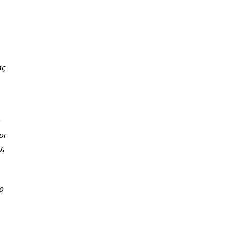
ας
οι
υ.
ο