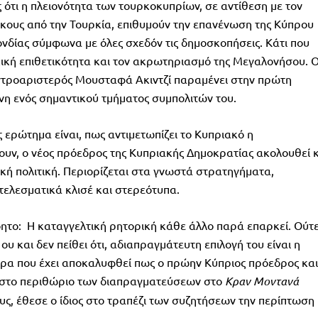
ς ότι η πλειονότητα των τουρκοκυπρίων, σε αντίθεση με τον
ίκους από την Τουρκία, επιθυμούν την επανένωση της Κύπρου
νδίας σύμφωνα με όλες σχεδόν τις δημοσκοπήσεις. Κάτι που
κική επιθετικότητα και τον ακρωτηριασμό της Μεγαλονήσου. 
ντροαριστερός Μουσταφά Ακιντζί παραμένει στην πρώτη
η ενός σημαντικού τμήματος συμπολιτών του.
 ερώτημα είναι, πως αντιμετωπίζει το Κυπριακό η
ουν, ο νέος πρόεδρος της Κυπριακής Δημοκρατίας ακολουθεί κ
κή πολιτική. Περιορίζεται στα γνωστά στρατηγήματα,
ελεσματικά κλισέ και στερεότυπα.
όητο: Η καταγγελτική ρητορική κάθε άλλο παρά επαρκεί. Ούτ
υ και δεν πείθει ότι, αδιαπραγμάτευτη επιλογή του είναι η
ρα που έχει αποκαλυφθεί πως ο πρώην Κύπριος πρόεδρος και
, στο περιθώριο των διαπραγματεύσεων στο
Κραν Μοντανά
ς, έθεσε ο ίδιος στο τραπέζι των συζητήσεων την περίπτωση