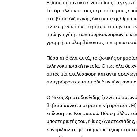
Εξίσου σημαντικό είναι επίσης το γεγονό
Τατάρ αλλά και τους περισσότερους επο
στη βάση Διζωνικής-Δικοινοτικής Ομοσπο
αντικειμενικά αντιστρατεύεται την τουρ
πρώην ηγέτης των τουρκοκυπρίων, ο κε
γραμμή, απολαμβάνοντας την εμπιστοσύν
Πέρα από όλα αυτά, το ζωτικής σημασίας
ελληνοκυπριακή ηγεσία. Όπως όλα δείχν
αυτός μία ατελέσφορη και αντιπαραγωγι
αντιγράφοντας τα αποδεδειγμένα αναποτ
Ο Νίκος Χριστοδουλίδης ξεχνά το αυτον
βέβαια συνιστά στρατηγική πρόταση. Εξ ο
επίλυση του Κυπριακού. Πόσο μάλλον τώ
υποστηρικτής του, Νίκος Αναστασιάδης
σ
υνομιλώντας με τούρκους αξιωματούχου