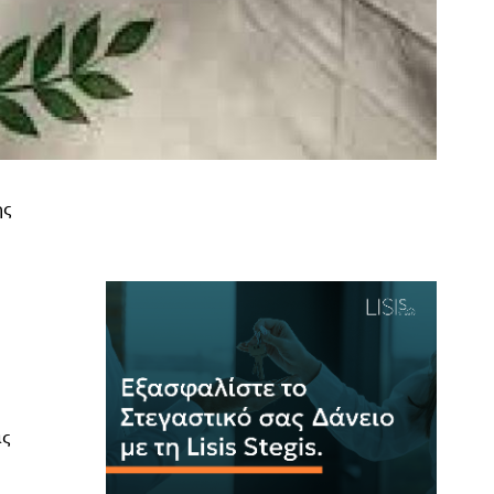
ης
ας