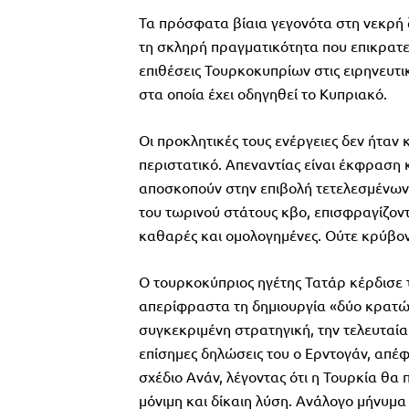
Τα πρόσφατα βίαια γεγονότα στη νεκρή 
τη σκληρή πραγματικότητα που επικρατε
επιθέσεις Τουρκοκυπρίων στις ειρηνευτι
στα οποία έχει οδηγηθεί το Κυπριακό.
Οι προκλητικές τους ενέργειες δεν ήταν
περιστατικό. Απεναντίας είναι έκφραση
αποσκοπούν στην επιβολή τετελεσμένων
του τωρινού στάτους κβο, επισφραγίζοντ
καθαρές και ομολογημένες. Ούτε κρύβον
Ο τουρκοκύπριος ηγέτης Τατάρ κέρδισε 
απερίφραστα τη δημιουργία «δύο κρατών
συγκεκριμένη στρατηγική, την τελευταί
επίσημες δηλώσεις του ο Ερντογάν, απέ
σχέδιο Ανάν, λέγοντας ότι η Τουρκία θα 
μόνιμη και δίκαιη λύση. Ανάλογο μήνυμα