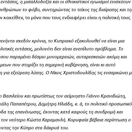
ντάσεις, η μισαλλοδοξία και οι εθνικιστικοί εγωισμοί ενισχύουν
νθρώπων το φόβο, συντηρώντας το τείχος της διαίρεσης και τη
ν κακείθεν, το μόνο που τους ενδιαφέρει είναι η πολιτική τους
ενήντα σχεδόν χρόνια, το Κυπριακό εξακολουθεί να είναι μια
τικές εντάσεις, μολονότι δεν είναι ανεπίλυτο πρόβλημα. Το
σου παραμένει δέσμιο μονομερειών, αυταρεσκειών ακόμη και
ων που στηρίζει τη σημερινή κυβέρνηση, είναι κι αυτό
 για εξεύρεση λύσης. Ο Νίκος Χριστοδουλίδης τις ενσαρκώνει μ
ο Βασιλείου και πρωτίστως τον αείμνηστο Γιάννο Κρανιδιώτη,
άλη Παπαπέτρου, Δημήτρη Ηλιάδη, κ. ά, το πολιτικό προσωπικό
δα της επανένωσης, έχοντας κατά καιρούς τη συνδρομή και
 τον νεότερο Κώστα Καραμανλή. Κορυφαία βέβαια περίπτωση ο
οντας την Κύπρο στα δάκρυά του.