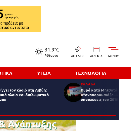
31.9°C
Ρέθυμνο
ΑΓΓΕΛΙΕΣ
ΑΤΖΕΝΤΑ
MENOY
ΟΤΙΚΑ
ΥΓΕΙΑ
ΤΕΧΝΟΛΟΓΙΑ
ΕΛΛΑΔΑ
γγει τον κλοιό στη Λιβύη:
Πυρά κατά Μητσοτάκη από τ
μικά πλοία και διπλωματικό
«Ξαναπαρουσιάζει ως νέο σ
μα»
υποσχέσεις του 2019»