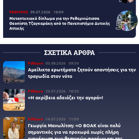
ΡΕΘΥΜΝΟ
09.07.2026
16:09
Μεταπτυχιακό δίπλωμα για την Ρεθεμνιώτισσα
Θεοπίστη Τζαγκαράκη από το Πανεπιστήμιο Δυτικής
Αττικής
ΣΧΕΤΙΚΑ ΑΡΘΡΑ
Ρέθυμνο
03.08.2026
09:50
Αμείλικτα ερωτήματα ζητούν απαντήσεις για την
τραγωδία στον νότο
Ρέθυμνο
20.07.2026
10:30
«Η ακρίβεια αδειάζει την αγορά»!
Ρέθυμνο
14.07.2026
11:00
Γεωργία Μανωλίτση: «Ο ΒΟΑΚ είναι πολύ
σημαντικός για να προχωρά χωρίς πλήρη
ενημέρωση των θεσμικών φορέων και της