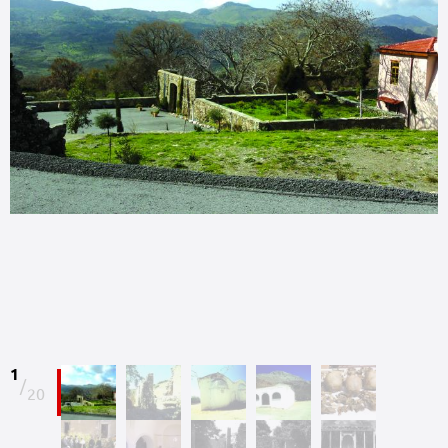
1
/
20