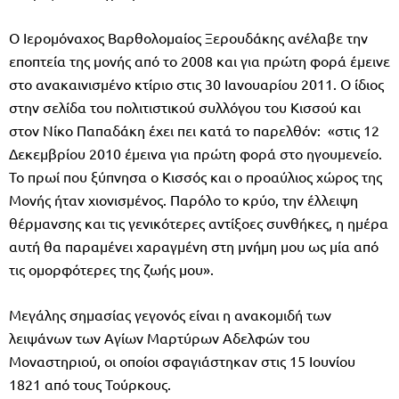
Ο Ιερομόναχος Βαρθολομαίος Ξερουδάκης ανέλαβε την
εποπτεία της μονής από το 2008 και για πρώτη φορά έμεινε
στο ανακαινισμένο κτίριο στις 30 Ιανουαρίου 2011. Ο ίδιος
στην σελίδα του πολιτιστικού συλλόγου του Κισσού και
στον Νίκο Παπαδάκη έχει πει κατά το παρελθόν: «στις 12
Δεκεμβρίου 2010 έμεινα για πρώτη φορά στο ηγουμενείο.
Το πρωί που ξύπνησα ο Κισσός και ο προαύλιος χώρος της
Μονής ήταν χιονισμένος. Παρόλο το κρύο, την έλλειψη
θέρμανσης και τις γενικότερες αντίξοες συνθήκες, η ημέρα
αυτή θα παραμένει χαραγμένη στη μνήμη μου ως μία από
τις ομορφότερες της ζωής μου».
Μεγάλης σημασίας γεγονός είναι η ανακομιδή των
λειψάνων των Αγίων Μαρτύρων Αδελφών του
Μοναστηριού, οι οποίοι σφαγιάστηκαν στις 15 Ιουνίου
1821 από τους Τούρκους.