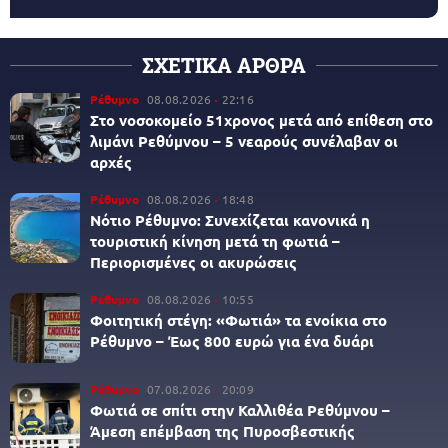
ΣΧΕΤΙΚΑ ΑΡΘΡΑ
Ρέθυμνο
08.08.2026
22:16
Στο νοσοκομείο 51χρονος μετά από επίθεση στο
λιμάνι Ρεθύμνου – 5 νεαρούς συνέλαβαν οι
αρχές
Ρέθυμνο
08.08.2026
18:48
Νότιο Ρέθυμνο: Συνεχίζεται κανονικά η
τουριστική κίνηση μετά τη φωτιά –
Περιορισμένες οι ακυρώσεις
Ρέθυμνο
08.08.2026
10:55
Φοιτητική στέγη: «Φωτιά» τα ενοίκια στο
Ρέθυμνο – Έως 800 ευρώ για ένα δυάρι
Ρέθυμνο
07.08.2026
20:09
Φωτιά σε σπίτι στην Καλλιθέα Ρεθύμνου –
Άμεση επέμβαση της Πυροσβεστικής