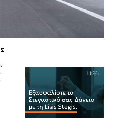
ΑΣ
ην
ν
ι