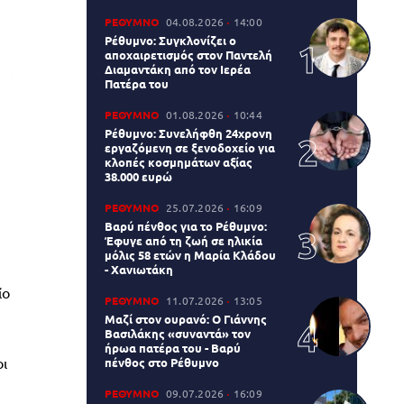
ΡΕΘΥΜΝΟ
04.08.2026
14:00
Ρέθυμνο: Συγκλονίζει ο
αποχαιρετισμός στον Παντελή
Διαμαντάκη από τον Ιερέα
Πατέρα του
ΡΕΘΥΜΝΟ
01.08.2026
10:44
Ρέθυμνο: Συνελήφθη 24χρονη
εργαζόμενη σε ξενοδοχείο για
κλοπές κοσμημάτων αξίας
38.000 ευρώ
ΡΕΘΥΜΝΟ
25.07.2026
16:09
Βαρύ πένθος για το Ρέθυμνο:
Έφυγε από τη ζωή σε ηλικία
μόλις 58 ετών η Μαρία Κλάδου
- Χανιωτάκη
ίο
ΡΕΘΥΜΝΟ
11.07.2026
13:05
Μαζί στον ουρανό: Ο Γιάννης
Βασιλάκης «συναντά» τον
ήρωα πατέρα του - Βαρύ
ι
πένθος στο Ρέθυμνο
ΡΕΘΥΜΝΟ
09.07.2026
16:09