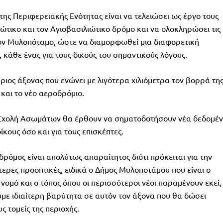
 της Περιφερειακής Ενότητας είναι να τελειώσει ως έργο τους
ώτικο και τον Αγιοβασιλιώτικο δρόμο και να ολοκληρώσει τις
τον Μυλοπόταμο, ώστε να διαμορφωθεί μια διαφορετική
 κάθε ένας για τους δικούς του σημαντικούς λόγους.
ύριος άξονας που ενώνει με λιγότερα χιλιόμετρα τον βορρά τη
και το νέο αεροδρόμιο.
ην Σχολή Ασωμάτων θα έρθουν να σηματοδοτήσουν νέα δεδομέ
ίκους όσο και για τους επισκέπτες.
δρόμος είναι απολύτως απαραίτητος διότι πρόκειται για την
τερες προοπτικές, ειδικά ο Δήμος Μυλοποτάμου που είναι ο
 νομό και ο τόπος όπου οι περισσότεροι νέοι παραμένουν εκεί,
ουμε ιδιαίτερη βαρύτητα σε αυτόν τον άξονα που θα δώσει
 τομείς της περιοχής.