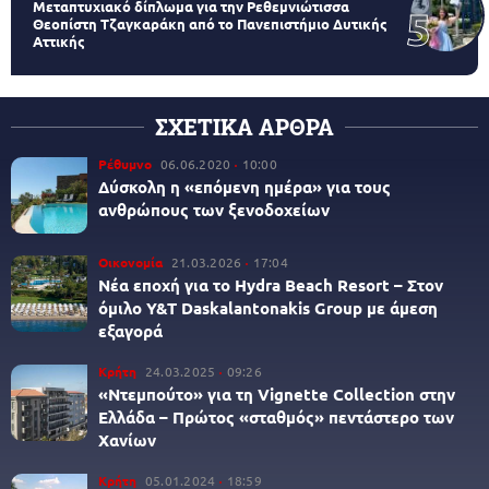
Μεταπτυχιακό δίπλωμα για την Ρεθεμνιώτισσα
Θεοπίστη Τζαγκαράκη από το Πανεπιστήμιο Δυτικής
Αττικής
ΣΧΕΤΙΚΑ ΑΡΘΡΑ
Ρέθυμνο
06.06.2020
10:00
Δύσκολη η «επόμενη ημέρα» για τους
ανθρώπους των ξενοδοχείων
Οικονομία
21.03.2026
17:04
Νέα εποχή για το Hydra Beach Resort – Στον
όμιλο Y&T Daskalantonakis Group με άμεση
εξαγορά
Κρήτη
24.03.2025
09:26
«Nτεμπούτο» για τη Vignette Collection στην
Ελλάδα – Πρώτος «σταθμός» πεντάστερο των
Χανίων
Κρήτη
05.01.2024
18:59