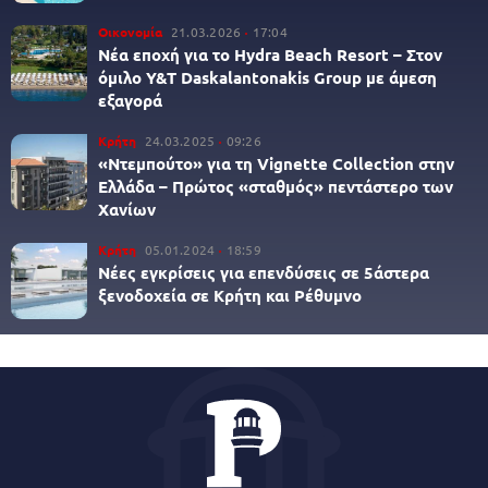
Οικονομία
21.03.2026
17:04
Νέα εποχή για το Hydra Beach Resort – Στον
όμιλο Y&T Daskalantonakis Group με άμεση
εξαγορά
Κρήτη
24.03.2025
09:26
«Nτεμπούτο» για τη Vignette Collection στην
Ελλάδα – Πρώτος «σταθμός» πεντάστερο των
Χανίων
Κρήτη
05.01.2024
18:59
Νέες εγκρίσεις για επενδύσεις σε 5άστερα
ξενοδοχεία σε Κρήτη και Ρέθυμνο