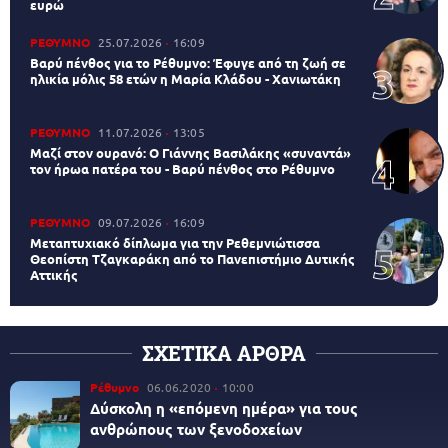
ευρώ
ΡΕΘΥΜΝΟ
25.07.2026
16:09
Βαρύ πένθος για το Ρέθυμνο: Έφυγε από τη ζωή σε
ηλικία μόλις 58 ετών η Μαρία Κλάδου - Χανιωτάκη
ΡΕΘΥΜΝΟ
11.07.2026
13:05
Μαζί στον ουρανό: Ο Γιάννης Βασιλάκης «συναντά»
τον ήρωα πατέρα του - Βαρύ πένθος στο Ρέθυμνο
ΡΕΘΥΜΝΟ
09.07.2026
16:09
Μεταπτυχιακό δίπλωμα για την Ρεθεμνιώτισσα
Θεοπίστη Τζαγκαράκη από το Πανεπιστήμιο Δυτικής
Αττικής
ΣΧΕΤΙΚΑ ΑΡΘΡΑ
Ρέθυμνο
06.06.2020
10:00
Δύσκολη η «επόμενη ημέρα» για τους
ανθρώπους των ξενοδοχείων