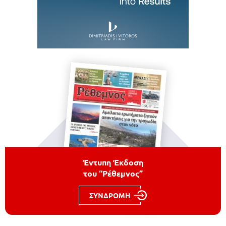
Έντυπη Έκδοση
του “Ρέθεμνος”
ΣΥΝΔΡΟΜΗ