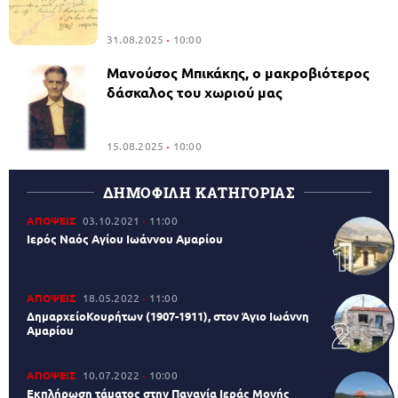
31.08.2025
10:00
Μανούσος Μπικάκης, ο μακροβιότερος
δάσκαλος του χωριού μας
15.08.2025
10:00
ΔΗΜΟΦΙΛΗ ΚΑΤΗΓΟΡΙΑΣ
ΑΠΟΨΕΙΣ
03.10.2021
11:00
Ιερός Ναός Αγίου Ιωάννου Αμαρίου
ΑΠΟΨΕΙΣ
18.05.2022
11:00
ΔημαρχείοΚουρήτων (1907-1911), στον Άγιο Ιωάννη
Αμαρίου
ΑΠΟΨΕΙΣ
10.07.2022
10:00
Εκπλήρωση τάματος στην Παναγία Ιεράς Μονής