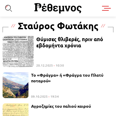
Σταύρος Φωτάκης
Θύμισες θλιβερές, πριν από
εβδομήντα χρόνια
20.12.2025
10:30
Το «Φράγμα» ή «Φράγμα του Πλατύ
ποταμού»
09.10.2025
19:34
Αγροζημίες του παλιού καιρού