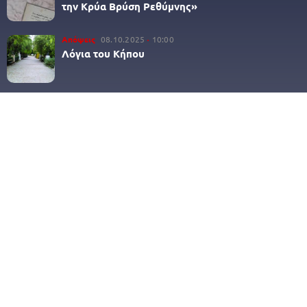
την Κρύα Βρύση Ρεθύμνης»
Απόψεις
08.10.2025
10:00
Λόγια του Κήπου