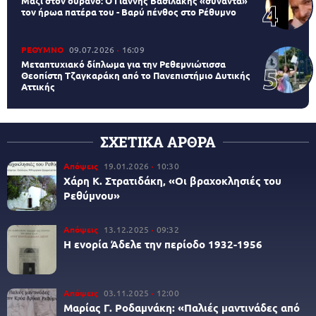
Μαζί στον ουρανό: Ο Γιάννης Βασιλάκης «συναντά»
τον ήρωα πατέρα του - Βαρύ πένθος στο Ρέθυμνο
ΡΕΘΥΜΝΟ
09.07.2026
16:09
Μεταπτυχιακό δίπλωμα για την Ρεθεμνιώτισσα
Θεοπίστη Τζαγκαράκη από το Πανεπιστήμιο Δυτικής
Αττικής
ΣΧΕΤΙΚΑ ΑΡΘΡΑ
Απόψεις
19.01.2026
10:30
Χάρη Κ. Στρατιδάκη, «Οι βραχοκλησιές του
Ρεθύμνου»
Απόψεις
13.12.2025
09:32
Η ενορία Άδελε την περίοδο 1932-1956
Απόψεις
03.11.2025
12:00
Μαρίας Γ. Ροδαμνάκη: «Παλιές μαντινάδες από