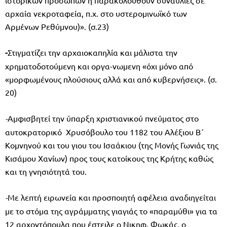
αρχαία νεκροταφεία, π.χ. στο υστερομινωϊκό των
Αρμένων Ρεθύμνου)». (σ.23)
-
Στιγματίζει την αρχαιοκαπηλία και μάλιστα την
χρηματοδοτούμενη και οργα-νωμενη «όχι μόνο από
«μορφωμένους πλούσιους αλλά και από κυβερνήσεις». (σ.
20)
-
Αμφισβητεί την ύπαρξη χριστιανικού πνεύματος στο
αυτοκρατορικό Χρυσόβουλο του 1182 του Αλέξιου Β΄
Κομνηνού και του γιου του Ισαάκιου (της Μονής Γωνιάς της
Κισάμου Χανίων) προς τους κατοίκους της Κρήτης καθώς
και τη γνησιότητά του.
-
Με λεπτή ειρωνεία και προσποιητή αφέλεια αναδιηγείται
με το στόμα της αγράμματης γιαγιάς το «παραμύθι» για τα
12 αρχοντόπουλα που έστειλε ο Νικηφ. Φωκάς, ο