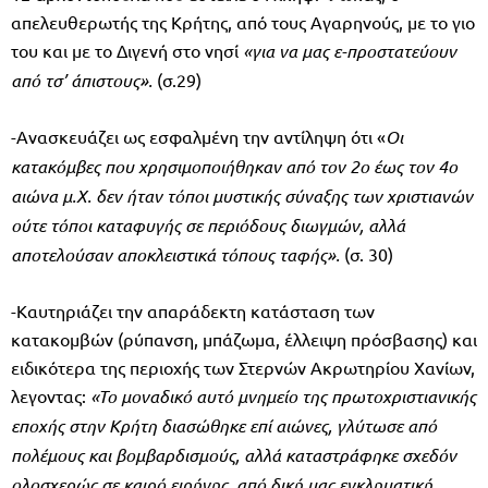
απελευθερωτής της Κρήτης, από τους Αγαρηνούς, με το γιο
του και με το Διγενή στο νησί
«για να μας ε-προστατεύουν
από τσ’ άπιστους».
(σ.29)
-Ανασκευάζει ως εσφαλμένη την αντίληψη ότι «
Οι
κατακόμβες που χρησιμοποιήθηκαν από τον 2ο έως τον 4ο
αιώνα μ.Χ. δεν ήταν τόποι μυστικής σύναξης των χριστιανών
ούτε τόποι καταφυγής σε περι­όδους διωγμών, αλλά
αποτελούσαν αποκλειστικά τόπους ταφής».
(σ. 30)
-Καυτηριάζει την απαράδεκτη κατάσταση των
κατακομβών (ρύπανση, μπάζωμα, έλλειψη πρόσβασης) και
ειδικότερα της περιοχής των Στερνών Ακρωτηρίου Χανίων,
λεγοντας:
«Το μοναδικό αυτό μνημείο της πρωτοχριστιανικής
εποχής στην Κρήτη δια­σώθηκε επί αιώνες, γλύτωσε από
πολέμους και βομβαρδισμούς, αλλά κατα­στράφηκε σχεδόν
ολοσχερώς σε καιρό ειρήνης, από δική μας εγκληματική