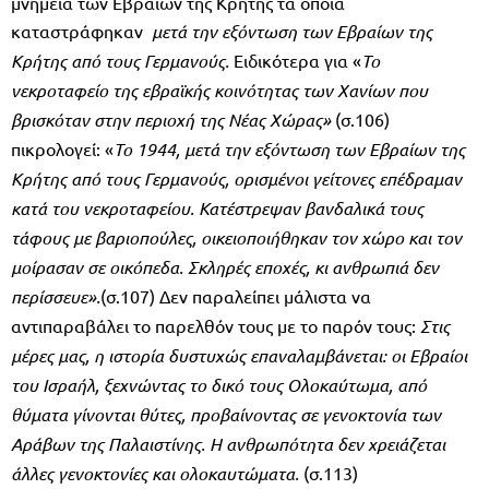
μνημεία των Εβραίων της Κρήτης τα οποία
καταστράφηκαν
μετά την εξόντωση των Εβραίων της
Κρήτης από τους Γερμανούς.
Ειδικότερα για «
Το
νεκροταφείο της εβραϊκής κοινότητας των Χανίων που
βρισκόταν στην περιοχή της Νέας Χώρας»
(σ.106)
πικρολογεί: «
Το 1944, μετά την εξόντωση των Εβραίων της
Κρήτης από τους Γερμανούς, ορισμένοι γείτονες επέδραμαν
κατά του νεκροταφείου. Κατέστρεψαν βανδαλικά τους
τάφους με βαριοπούλες, οικειοποιήθηκαν τον χώρο και τον
μοίρασαν σε οικόπεδα. Σκληρές εποχές, κι ανθρωπιά δεν
περίσσευε».
(σ.107) Δεν παραλείπει μάλιστα να
αντιπαραβάλει το παρελθόν τους με το παρόν τους:
Στις
μέρες μας, η ιστορία δυστυχώς επαναλαμβάνεται: οι Εβραίοι
του Ισραήλ, ξεχνώντας το δικό τους Ολοκαύτωμα, από
θύματα γίνονται θύτες, προβαίνοντας σε γενοκτονία των
Αράβων της Παλαιστίνης. Η ανθρωπότητα δεν χρειάζεται
άλλες γενοκτονίες και ολοκαυτώματα.
(σ.113)