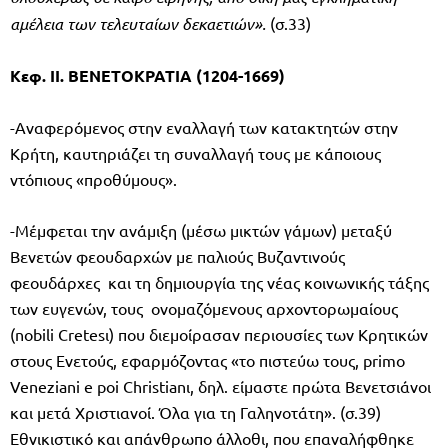
αμέλεια των τελευταίων δεκαετιών».
(σ.33)
Κεφ. ΙΙ. ΒΕΝΕΤΟΚΡΑΤΙΑ (1204-1669)
-Αναφερόμενος στην εναλλαγή των κατακτητών στην
Κρήτη, καυτηριάζει τη συναλλαγή τους με κάποιους
ντόπιους «προθύμους».
-Μέμφεται την ανάμιξη (μέσω μικτών γάμων) μεταξύ
Βενετών φεουδαρχών με παλιούς Βυζαντινούς
φεουδάρχες και τη δημιουργία της νέας κοινωνικής τάξης
των ευγενών, τους ονομαζόμενους αρχοντορωμαίους
(nobili Cretesι) που διεμοίρασαν περιουσίες των Κρητικών
στους Ενετούς, εφαρμόζοντας «το πιστεύω τους, primo
Veneziani e poi Christianι, δηλ. είμαστε πρώτα Βενετσιάνοι
και μετά Χριστιανοί. Όλα για τη Γαληνοτάτη». (σ.39)
Εθνικιστικό και απάνθρωπο άλλοθι, που επαναλήφθηκε