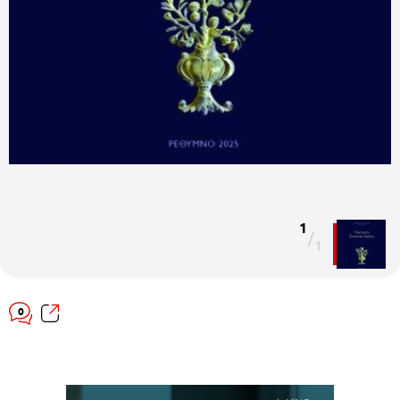
1
/
1
0