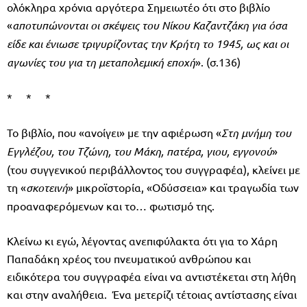
ολόκληρα χρόνια αργότερα Σημειωτέο ότι στο βιβλίο
«
αποτυπώνονται οι σκέψεις του Νίκου Καζαντζάκη για όσα
είδε και ένιωσε τριγυρίζοντας την Κρήτη το 1945, ως και οι
αγωνίες του για τη μεταπολεμική εποχή
». (σ.136)
* * *
Το βιβλίο, που «ανοίγει» με την αφιέρωση «
Στη μνήμη του
Εγγλέζου, του Τζώνη, του Μάκη, πατέρα, γιου, εγγονού
»
(του συγγενικού περιβάλλοντος του συγγραφέα), κλείνει με
τη «
σκοτεινή
» μικροϊστορία, «Οδύσσεια» και τραγωδία των
προαναφερόμενων και το… φωτισμό της.
Κλείνω κι εγώ, λέγοντας ανεπιφύλακτα ότι για το Χάρη
Παπαδάκη χρέος του πνευματικού ανθρώπου και
ειδικότερα του συγγραφέα είναι να αντιστέκεται στη λήθη
και στην αναλήθεια. Ένα μετερίζι τέτοιας αντίστασης είναι