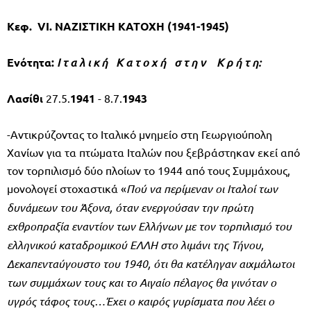
Κεφ.
VI
.
NA
ΖΙΣΤΙΚΗ ΚΑΤΟΧΗ
(1941-1945)
Ενότητα
:
Ι τ α λ ι κ ή Κ α τ ο χ ή σ τ η ν Κ ρ ή τ η:
Λασίθι
27.5.
1941
- 8.7.
1943
-Αντικρύζοντας το Ιταλικό μνημείο στη Γεωργιούπολη
Χανίων για τα πτώματα Ιταλών που ξεβράστηκαν εκεί από
τον τορπιλισμό δύο πλοίων το 1944 από τους Συμμάχους,
μονολογεί στοχαστικά «
Πού να περίμεναν οι Ιταλοί των
δυνάμεων του Άξονα, όταν ενεργούσαν την πρώτη
εχθροπραξία εναντίον των Ελλήνων με τον τορπιλισμό του
ελληνικού καταδρομικού ΕΛΛΗ στο λιμάνι της Τήνου,
Δεκαπενταύγουστο του 1940, ότι θα κατέληγαν αιχμάλωτοι
των συμμάχων τους και το Αιγαίο πέλαγος θα γινόταν ο
υγρός τάφος τους…Έχει ο καιρός γυρίσματα που λέει ο