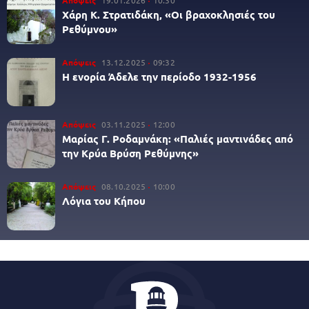
Απόψεις
19.01.2026
10:30
Χάρη Κ. Στρατιδάκη, «Οι βραχοκλησιές του
Ρεθύμνου»
Απόψεις
13.12.2025
09:32
Η ενορία Άδελε την περίοδο 1932-1956
Απόψεις
03.11.2025
12:00
Μαρίας Γ. Ροδαμνάκη: «Παλιές μαντινάδες από
την Κρύα Βρύση Ρεθύμνης»
Απόψεις
08.10.2025
10:00
Λόγια του Κήπου