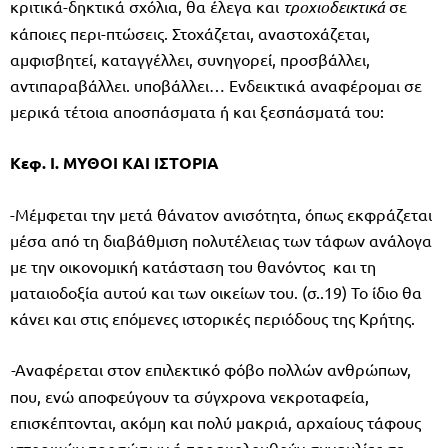
κριτικά-δηκτικά σχόλια, θα έλεγα και
τροχιοδεικτικά
σε
κάποιες περι-πτώσεις. Στοχάζεται, αναστοχάζεται,
αμφισβητεί, καταγγέλλει, συνηγορεί, προσβάλλει,
αντιπαραβάλλει. υποβάλλει… Ενδεικτικά αναφέρομαι σε
μερικά τέτοια αποσπάσματα ή και ξεσπάσματά του:
Κεφ. Ι. ΜΥΘΟΙ ΚΑΙ ΙΣΤΟΡΙΑ
-Μέμφεται την μετά θάνατον ανισότητα, όπως εκφράζεται
μέσα από τη διαβάθμιση πολυτέλειας των τάφων ανάλογα
με την οικονομική κατάσταση του θανόντος και τη
ματαιοδοξία αυτού και των οικείων του. (σ..19) Το ίδιο θα
κάνει και στις επόμενες ιστορικές περιόδους της Κρήτης.
-
Αναφέρεται στον επιλεκτικό φόβο πολλών ανθρώπων,
που, ενώ αποφεύγουν τα σύγχρονα νεκροταφεία,
επισκέπτονται, ακόμη και πολύ μακριά, αρχαίους τάφους
ιστορικών προσώπων ή παρακολουθούν συναυλίες σε