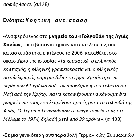
σοφός λαός».
(σ.128)
Ενότητα:
K
ρ η τ ι κ η α ν τ ι σ τ α σ η
-Αναφερόμενος στο
μνημείο του «Γολγοθά» της Αγιάς
Χανίων
, τόπο βασανιστηρίων και εκτελέσεων, που
κατασκευάστηκε επιτέλους το 2006, καταθέτει στο
δικαστήριο της ιστορίας:
«Τα κομματικά, ο ελληνικός
κρατισμός, η ελληνική γραφειοκρατία και ο ελ­ληνικός
ωχαδελφισμός παρεμπόδιζαν το έργο. Χρειάστηκε να
περάσουν 61 χρόνια από την αποχώρηση του τελευταίου
Ναζί από την Κρήτη, για να κα­ταφέρουμε να κάνουμε ένα
μνημείο για τους εκτελεσμένους ήρωές μας στο Γολγοθά της
Αγιάς. Οι Γερμανοί εγκαινίασαν το νεκροταφείο τους στο
Μάλεμε το 1974, δηλαδή μετά από 39 χρόνια».
(σ. 133)
-Σε μια γενικότερη αντιπαραβολή Γερμανικών, Συμμαχικών