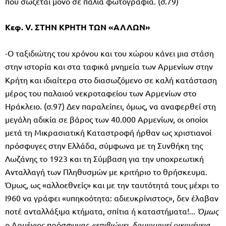
που σώζεται μόνο σε παλιά φωτογραφία. (σ.79)
Κεφ.
V
. ΣΤΗΝ ΚΡΗΤΗ ΤΩΝ «ΑΛΛΩΝ»
-Ο ταξιδιώτης του χρόνου και του χώρου κάνει μια στάση
στην ιστορία και στα ταφικά μνημεία των Αρμενίων
στην
Κρήτη και ιδιαίτερα στο διασωζόμενο σε καλή κατάσταση
μέρος του παλαιού νεκροταφείου των Αρμενίων στο
Ηράκλειο. (σ.97) Δεν παραλείπει, όμως, να αναφερθεί στη
μεγάλη αδικία σε βάρος των 40.000 Αρμενίων, οι οποίοι
μετά τη Μικρασιατική Καταστροφή ήρθαν ως χριστιανοί
πρόσφυγες στην Ελλάδα, σύμφωνα με τη Συνθήκη της
Λωζάνης το 1923 και τη Σύμβαση για την υποχρε­ωτική
Ανταλλαγή των Πληθυσμών με κριτήριο το θρήσκευμα.
Όμως, ως «αλλοεθνείς» και με την ταυτότητά τους μέχρι το
I960 να γράφει «υπηκοότητα: αδιευκρίνι­στος», δεν έλαβαν
ποτέ ανταλλάξιμα κτήματα, σπίτια ή καταστήματα!...
Όμως
ο Αρμένιος πρόσφυγας
«επιβιώνει, δημιουργεί οικογένεια,