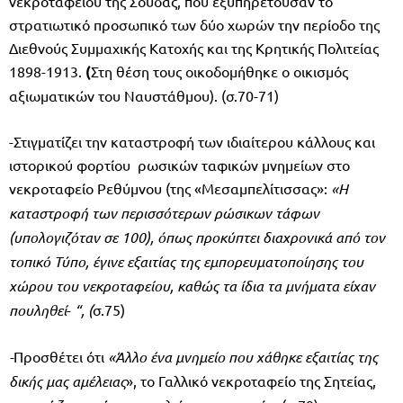
νεκροταφείου της Σούδας, που εξυπηρετούσαν το
στρατιωτικό προσωπικό των δύο χωρών την περίοδο της
Διεθνούς Συμμαχικής Κατοχής και της Κρητικής Πολιτείας
1898-1913.
(
Στη θέση τους οικοδομήθηκε ο οικισμός
αξιωματικών του Ναυστάθμου). (σ.70-71)
-Στιγματίζει την καταστροφή των ιδιαίτερου κάλλους και
ιστορικού φορτίου ρωσικών ταφικών μνημείων στο
νεκροταφείο Ρεθύμνου (της «Μεσαμπελίτισσας»:
«Η
καταστροφή των περισσότερων ρώσικων τάφων
(υπολογιζόταν σε 100), όπως προκύπτει δια­χρονικά από τον
τοπικό Τύπο, έγινε εξαιτίας της εμπορευματοποίησης του
χώρου του νεκροταφείου, καθώς τα
ίδια τα μνήματα είχαν
πουληθεί
-
“, (
σ.75)
-
Προσθέτει ότι
«Άλλο ένα μνημείο που χάθηκε εξαιτίας της
δικής μας αμέλειας
», το Γαλλικό νεκροταφείο της Σητείας,