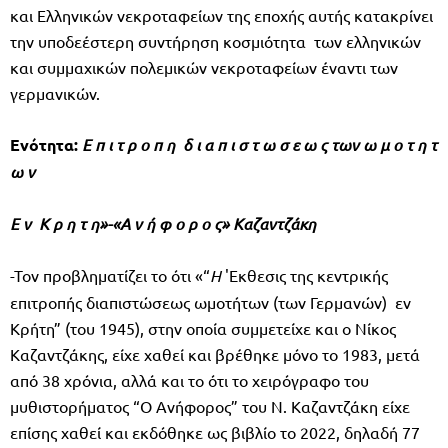
και Ελληνικών νεκροταφείων της εποχής αυτής κατακρίνει
την υποδεέστερη συντήρηση κοσμιότητα των ελληνικών
και συμμαχικών πολεμικών νεκροταφείων έναντι των
γερμανικών.
Ενότητα:
E
π ι τ ρ ο π η δ ι α π ι σ τ ω σ ε ω ς των ω μ ο τ η τ
ω ν
Ε ν
K
ρ η τ η»-«
A
ν ή φ ο ρ ο ς»
K
αζαντζάκη
-Τον προβληματίζει το ότι «“
Η
'Εκθεσις της κεντρικής
επιτροπής διαπιστώσεως ωμοτήτων (των Γερμανών) εν
Κρήτη” (του 1945), στην οποία συμμετείχε και ο Νίκος
Καζαντζάκης, είχε χαθεί και βρέθηκε μόνο το 1983, μετά
από 38 χρόνια, αλλά και το ότι το χειρόγραφο του
μυθιστορήματος “Ο Ανήφορος” του Ν. Καζαντζάκη είχε
επίσης χαθεί και εκδόθηκε ως βιβλίο το 2022, δηλαδή 77