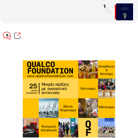
1
/
1
0