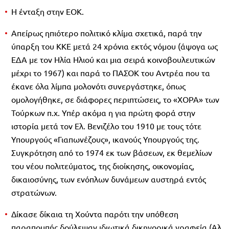
Η ένταξη στην ΕΟΚ.
Απείρως ηπιότερο πολιτικό κλίμα σχετικά, παρά την
ύπαρξη του ΚΚΕ μετά 24 χρόνια εκτός νόμου (άψογα ως
ΕΔΑ με τον Ηλία Ηλιού και μια σειρά κοινοβουλευτικών
μέχρι το 1967) και παρά το ΠΑΣΟΚ του Αντρέα που τα
έκανε όλα λίμπα μολονότι συνεργάστηκε, όπως
ομολογήθηκε, σε διάφορες περιπτώσεις, το «ΧΟΡΑ» των
Τούρκων π.χ. Υπέρ ακόμα η για πρώτη φορά στην
ιστορία μετά τον Ελ. Βενιζέλο του 1910 με τους τότε
Υπουργούς «Γιαπωνέζους», ικανούς Υπουργούς της.
Συγκρότηση από το 1974 εκ των βάσεων, εκ θεμελίων
του νέου πολιτεύματος, της διοίκησης, οικονομίας,
δικαιοσύνης, των ενόπλων δυνάμεων αυστηρά εντός
στρατώνων.
Δίκασε δίκαια τη Χούντα παρότι την υπόθεση
παραπομπής δούλεψαν ιδιωτικά δικηγορικά γραφεία (Αλ.