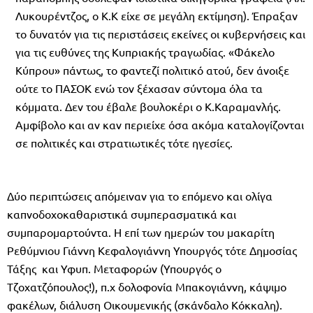
Λυκουρέντζος, ο Κ.Κ είχε σε μεγάλη εκτίμηση). Έπραξαν
το δυνατόν για τις περιστάσεις εκείνες οι κυβερνήσεις και
για τις ευθύνες της Κυπριακής τραγωδίας. «Φάκελο
Κύπρου» πάντως, το φαντεζί πολιτικό ατού, δεν άνοιξε
ούτε το ΠΑΣΟΚ ενώ τον ξέχασαν σύντομα όλα τα
κόμματα. Δεν του έβαλε βουλοκέρι ο Κ.Καραμανλής.
Αμφίβολο και αν καν περιείχε όσα ακόμα καταλογίζονται
σε πολιτικές και στρατιωτικές τότε ηγεσίες.
Δύο περιπτώσεις απόμειναν για το επόμενο και ολίγα
καπνοδοχοκαθαριστικά συμπερασματικά και
συμπαρομαρτούντα. Η επί των ημερών του μακαρίτη
Ρεθύμνιου Γιάννη Κεφαλογιάννη Υπουργός τότε Δημοσίας
Τάξης και Υφυπ. Μεταφορών (Υπουργός ο
Τζοχατζόπουλος!), π.χ δολοφονία Μπακογιάννη, κάψιμο
φακέλων, διάλυση Οικουμενικής (σκάνδαλο Κόκκαλη).