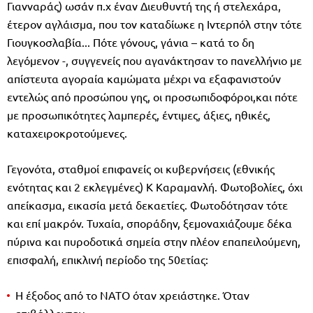
Γιανναράς) ωσάν π.χ έναν Διευθυντή της ή στελεχάρα,
έτερον αγλάισμα, που τον καταδίωκε η Ιντερπόλ στην τότε
Γιουγκοσλαβία... Πότε γόνους, γάνια – κατά το δη
λεγόμενον -, συγγενείς που αγανάκτησαν το πανελλήνιο με
απίστευτα αγοραία καμώματα μέχρι να εξαφανιστούν
εντελώς από προσώπου γης, οι προσωπιδοφόροι,και πότε
με προσωπικότητες λαμπερές, έντιμες, άξιες, ηθικές,
καταχειροκροτούμενες.
Γεγονότα, σταθμοί επιφανείς οι κυβερνήσεις (εθνικής
ενότητας και 2 εκλεγμένες) Κ Καραμανλή. Φωτοβολίες, όχι
απείκασμα, εικασία μετά δεκαετίες. Φωτοδότησαν τότε
και επί μακρόν. Τυχαία, σποράδην, ξεμοναχιάζουμε δέκα
πύρινα και πυροδοτικά σημεία στην πλέον επαπειλούμενη,
επισφαλή, επικλινή περίοδο της 50ετίας:
Η έξοδος από το ΝΑΤΟ όταν χρειάστηκε. Όταν
επιβάλλονταν.