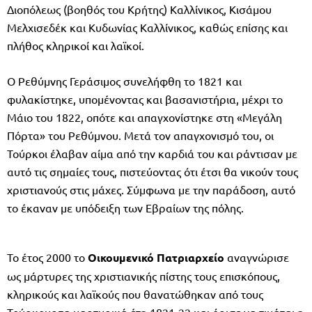
Διοπόλεως (βοηθός του Κρήτης) Καλλίνικος, Κισάμου
Μελχισεδέκ και Κυδωνίας Καλλίνικος, καθώς επίσης και
πλήθος κληρικοί και λαϊκοί.
Ο Ρεθύμνης Γεράσιμος συνελήφθη το 1821 και
φυλακίστηκε, υπομένοντας και βασανιστήρια, μέχρι το
Μάιο του 1822, οπότε και απαγχονίστηκε στη «Μεγάλη
Πόρτα» του Ρεθύμνου. Μετά τον απαγχονισμό του, οι
Τούρκοι έλαβαν αίμα από την καρδιά του και ράντισαν με
αυτό τις σημαίες τους, πιστεύοντας ότι έτσι θα νικούν τους
χριστιανούς στις μάχες. Σύμφωνα με την παράδοση, αυτό
το έκαναν με υπόδειξη των Εβραίων της πόλης.
Το έτος 2000 το
Οικουμενικό Πατριαρχείο
αναγνώρισε
ως μάρτυρες της χριστιανικής πίστης τους επισκόπους,
κληρικούς και λαϊκούς που θανατώθηκαν από τους
Τούρκους τα μαρτυρικά έτη 1821-22 και όρισε να τιμάται η