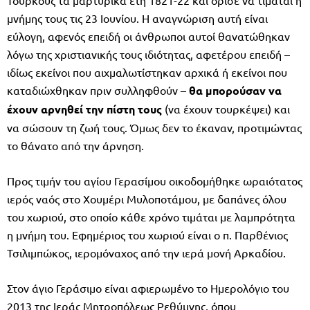
μνήμης τους τις 23 Ιουνίου. Η αναγνώριση αυτή είναι
εύλογη, αφενός επειδή οι άνθρωποι αυτοί θανατώθηκαν
λόγω της χριστιανικής τους ιδιότητας, αφετέρου επειδή –
ιδίως εκείνοι που αιχμαλωτίστηκαν αρχικά ή εκείνοι που
καταδιώχθηκαν πριν συλληφθούν –
θα μπορούσαν να
έχουν αρνηθεί την πίστη τους
(να έχουν τουρκέψει) και
να σώσουν τη ζωή τους. Όμως δεν το έκαναν, προτιμώντας
το θάνατο από την άρνηση.
Προς τιμήν του αγίου Γερασίμου οικοδομήθηκε ωραιότατος
ιερός ναός στο Χουμέρι Μυλοποτάμου, με δαπάνες όλου
του χωριού, στο οποίο κάθε χρόνο τιμάται με λαμπρότητα
η μνήμη του. Εφημέριος του χωριού είναι ο π. Παρθένιος
Τσιλιμπώκος, ιερομόναχος από την ιερά μονή Αρκαδίου.
Στον άγιο Γεράσιμο είναι αφιερωμένο το Ημερολόγιο του
2013 της Ιεράς Μητροπόλεως Ρεθύμνης, όπου