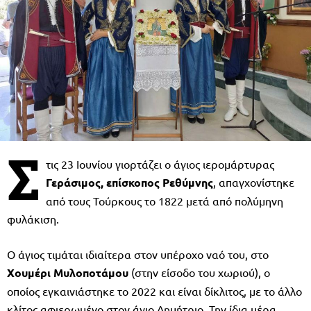
Σ
τις 23 Ιουνίου γιορτάζει ο άγιος ιερομάρτυρας
Γεράσιμος, επίσκοπος Ρεθύμνης
, απαγχονίστηκε
από τους Τούρκους το 1822 μετά από πολύμηνη
φυλάκιση.
Ο άγιος τιμάται ιδιαίτερα στον υπέροχο ναό του, στο
Χουμέρι Μυλοποτάμου
(στην είσοδο του χωριού), ο
οποίος εγκαινιάστηκε το 2022 και είναι δίκλιτος, με το άλλο
κλίτος αφιερωμένο στον άγιο Δημήτριο. Την ίδια μέρα