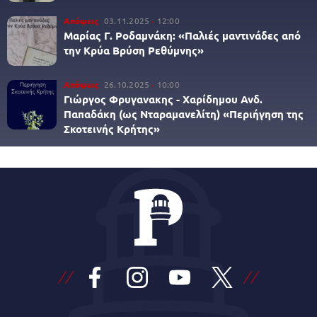
Απόψεις
03.11.2025
12:00
Μαρίας Γ. Ροδαμνάκη: «Παλιές μαντινάδες από
την Κρύα Βρύση Ρεθύμνης»
Απόψεις
26.10.2025
10:00
Γιώργος Φρυγανακης - Χαρίδημου Ανδ.
Παπαδάκη (ως Νταραμανελίτη) «Περιήγηση της
Σκοτεινής Κρήτης»