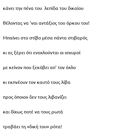
κάνει την πένα του λεπίδα του δικαίου
θέλοντας να ’ναι αντάξιος του όρκου του!
Μπαίνει στο στίβο μέσα πάντα στιβαρός
κι ας ξέρει ότι ενοχλούνται οι ισχυροί
με κείνον που ξεκόβει απ’ τον όχλο
κι εκπνέουν τον καυτό τους λίβα
προς όποιον δεν τους λιβανίζει
και δίχως ποτέ να τους ρωτά
τραβάει τη «δική του» ρότα!