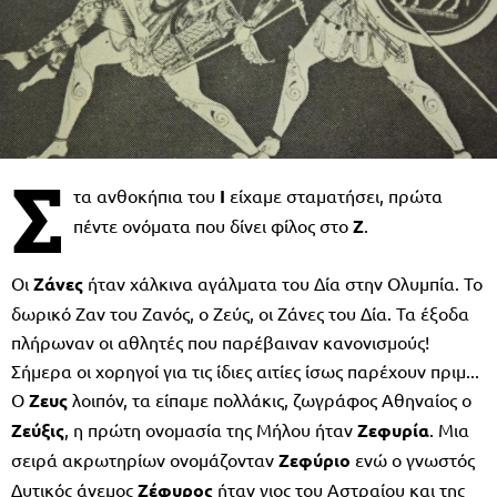
Σ
τα ανθοκήπια του
Ι
είχαμε σταματήσει, πρώτα
πέντε ονόματα που δίνει φίλος στο
Ζ
.
Οι
Ζάνες
ήταν χάλκινα αγάλματα του Δία στην Ολυμπία. Το
δωρικό Ζαν του Ζανός, ο Ζεύς, οι Ζάνες του Δία. Τα έξοδα
πλήρωναν οι αθλητές που παρέβαιναν κανονισμούς!
Σήμερα οι χορηγοί για τις ίδιες αιτίες ίσως παρέχουν πριμ...
Ο
Ζευς
λοιπόν, τα είπαμε πολλάκις, ζωγράφος Αθηναίος ο
Ζεύξις
, η πρώτη ονομασία της Μήλου ήταν
Ζεφυρία
. Μια
σειρά ακρωτηρίων ονομάζονταν
Ζεφύριο
ενώ ο γνωστός
Δυτικός άνεμος
Ζέφυρος
ήταν γιος του Αστραίου και της