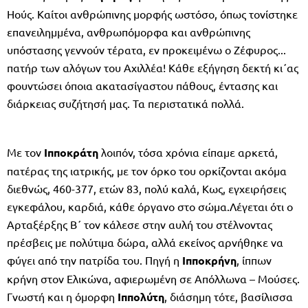
Ηούς. Καίτοι ανθρώπινης μορφής ωστόσο, όπως τονίστηκε
επανειλημμένα, ανθρωπόμορφα και ανθρώπινης
υπόστασης γεννούν τέρατα, εν προκειμένω ο Ζέφυρος...
πατήρ των αλόγων του Αχιλλέα! Κάθε εξήγηση δεκτή κι΄ας
φουντώσει όποια ακατασίγαστου πάθους, έντασης και
διάρκειας συζήτησή μας. Τα περιστατικά πολλά.
Με τον
Ιπποκράτη
λοιπόν, τόσα χρόνια είπαμε αρκετά,
πατέρας της ιατρικής, με τον όρκο του ορκίζονται ακόμα
διεθνώς, 460-377, ετών 83, πολύ καλά, Κως, εγχειρήσεις
εγκεφάλου, καρδιά, κάθε όργανο στο σώμα.Λέγεται ότι ο
Αρταξέρξης Β΄ τον κάλεσε στην αυλή του στέλνοντας
πρέσβεις με πολύτιμα δώρα, αλλά εκείνος αρνήθηκε να
φύγει από την πατρίδα του. Πηγή η
Ιπποκρήνη
, ίππων
κρήνη στον Ελικώνα, αφιερωμένη σε Απόλλωνα – Μούσες.
Γνωστή και η όμορφη
Ιππολύτη
, διάσημη τότε, βασίλισσα