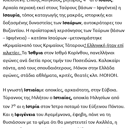
Αρχαία περιοχή εκεί στους Ταύρους (Ιάσων – Ιφιγένεια) η
Ισαυρία
, τόπος καταγωγής της μακράς, ιστορικής και
δοξασμένης δυναστείας των
Ισαύρων
, αυτοκράτορες του
Βυζαντίου. Η προϊστορική χερσόνησος των Ταύρων (Ιάσων
– Ιφιγένεια) – κατόπιν Ισαύρων –μετονομάστηκε
«Κριμαία»από τους Κριμαίους Τάταρους
! Ελληνική ήταν επί
χιλιετίες.
Τα
Ίσθμια
στον Ισθμό Κορίνθου, πανελλήνιοι
αγώνες ανά διετία προς τιμήν του Ποσειδώνα. Καλοκαίρι
πάντα, από τους σπουδαιότερους. Μόνον στην Ελλάδα
αγώνες, στάδια αθλήματα, κριτές, θεατές κλπ. ΜΟΝΟΝ.
Η γνωστή
Ιστιαία
με αποικίες, αρχαιότατη, στην Εύβοια.
Τύραννος της Μιλήτου ο
Ιστιαίος,
αποικία Μιλησίων από
ο
τον 7
αι η
Ιστρία
στον Ίστρο ποταμό του Εύξεινου Πόντου.
Και η
Ιφιγένεια
του Αγαμέμνονα, έφηβη, πάνε να τη
θυσιάσουν με το ψέμα ότι θα μνηστευτεί τον Αχιλλέα, η