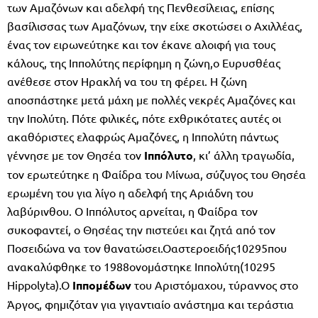
των Αμαζόνων και αδελφή της Πενθεσίλειας, επίσης
βασίλισσας των Αμαζόνων, την είχε σκοτώσει ο Αχιλλέας,
ένας τον ειρωνεύτηκε και τον έκανε αλοιφή για τους
κάλους, της Ιππολύτης περίφημη η ζώνη,ο Ευρυσθέας
ανέθεσε στον Ηρακλή να του τη φέρει. Η ζώνη
αποσπάστηκε μετά μάχη με πολλές νεκρές Αμαζόνες και
την Ιπολύτη. Πότε φιλικές, πότε εχθρικότατες αυτές οι
ακαθόριστες ελαφρώς Αμαζόνες, η Ιππολύτη πάντως
γέννησε με τον Θησέα τον
Ιππόλυτο
, κι’ άλλη τραγωδία,
τον ερωτεύτηκε η Φαίδρα του Μίνωα, σύζυγος του Θησέα
ερωμένη του για λίγο η αδελφή της Αριάδνη του
λαβύρινθου. Ο Ιππόλυτος αρνείται, η Φαίδρα τον
συκοφαντεί, ο Θησέας την πιστεύει και ζητά από τον
Ποσειδώνα να τον θανατώσει.Οαστεροειδής10295που
ανακαλύφθηκε το 1988ονομάστηκε Ιππολύτη(10295
Hippolyta).Ο
Ιππομέδων
του Αριστόμαχου, τύραννος στο
Άργος, φημιζόταν για γιγαντιαίο ανάστημα και τεράστια