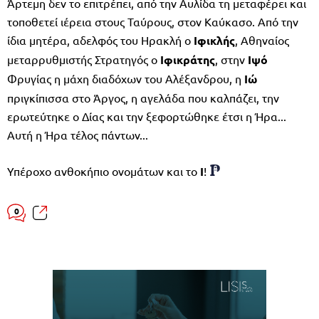
Άρτεμη δεν το επιτρέπει, από την Αυλίδα τη μεταφέρει και
τοποθετεί ιέρεια στους Ταύρους, στον Καύκασο. Από την
ίδια μητέρα, αδελφός του Ηρακλή ο
Ιφικλής
, Αθηναίος
μεταρρυθμιστής Στρατηγός ο
Ιφικράτης
, στην
Ιψό
Φρυγίας η μάχη διαδόχων του Αλέξανδρου, η
Ιώ
πριγκίπισσα στο Άργος, η αγελάδα που καλπάζει, την
ερωτεύτηκε ο Δίας και την ξεφορτώθηκε έτσι η Ήρα...
Αυτή η Ήρα τέλος πάντων...
Υπέροχο ανθοκήπιο ονομάτων και το
Ι
!
0