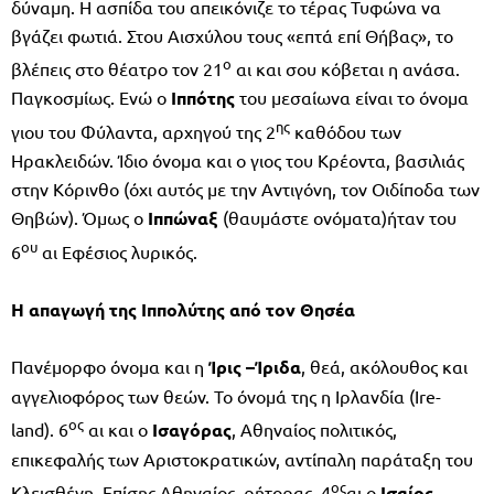
δύναμη. Η ασπίδα του απεικόνιζε το τέρας Τυφώνα να
βγάζει φωτιά. Στου Αισχύλου τους «επτά επί Θήβας», το
ο
βλέπεις στο θέατρο τον 21
αι και σου κόβεται η ανάσα.
Παγκοσμίως. Ενώ ο
Ιππότης
του μεσαίωνα είναι το όνομα
ης
γιου του Φύλαντα, αρχηγού της 2
καθόδου των
Ηρακλειδών. Ίδιο όνομα και ο γιος του Κρέοντα, βασιλιάς
στην Κόρινθο (όχι αυτός με την Αντιγόνη, τον Οιδίποδα των
Θηβών). Όμως ο
Ιππώναξ
(θαυμάστε ονόματα)ήταν του
ου
6
αι Εφέσιος λυρικός.
Η απαγωγή της Ιππολύτης από τον Θησέα
Πανέμορφο όνομα και η
Ίρις –Ίριδα
, θεά, ακόλουθος και
αγγελιοφόρος των θεών. Το όνομά της η Ιρλανδία (Ire-
ος
land). 6
αι και ο
Ισαγόρας
, Αθηναίος πολιτικός,
επικεφαλής των Αριστοκρατικών, αντίπαλη παράταξη του
ος
Κλεισθένη. Επίσης Αθηναίος, ρήτορας, 4
αι ο
Ισαίος
.