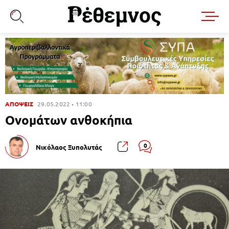
ΑΠΟΨΕΙΣ
29.05.2022
11:00
Ονομάτων ανθοκήπια
0
Νικόλαος Ξυπολυτάς