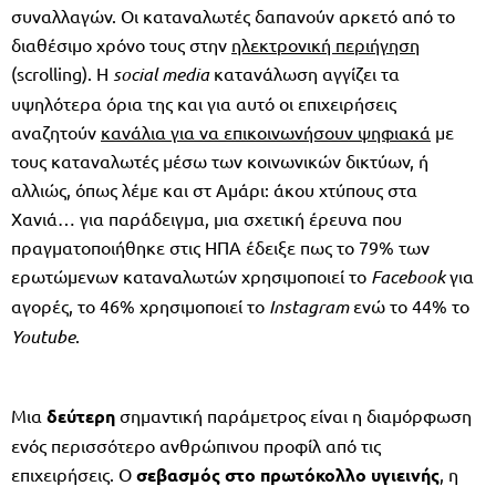
συναλλαγών. Οι καταναλωτές δαπανούν αρκετό από το
διαθέσιμο χρόνο τους στην
ηλεκτρονική περιήγηση
(scrolling). H
social
media
κατανάλωση αγγίζει τα
υψηλότερα όρια της και για αυτό οι επιχειρήσεις
αναζητούν
κανάλια για να επικοινωνήσουν ψηφιακά
με
τους καταναλωτές μέσω των κοινωνικών δικτύων, ή
αλλιώς, όπως λέμε και στ Αμάρι: άκου χτύπους στα
Χανιά… για παράδειγμα, μια σχετική έρευνα που
πραγματοποιήθηκε στις ΗΠΑ έδειξε πως το 79% των
ερωτώμενων καταναλωτών χρησιμοποιεί το
Facebook
για
αγορές, το 46% χρησιμοποιεί το
Instagram
ενώ το 44% το
Youtube
.
Μια
δεύτερη
σημαντική παράμετρος είναι η διαμόρφωση
ενός περισσότερο ανθρώπινου προφίλ από τις
επιχειρήσεις. Ο
σεβασμός στο πρωτόκολλο υγιεινής
, η