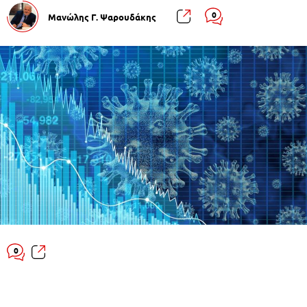
0
Μανώλης Γ. Ψαρουδάκης
0