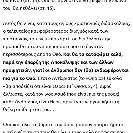
του, θα πεθάνει (στ. 15).
Αυτός θα είναι, κατά τους αγίους χριστιανούς διδασκάλους,
ο τελευταίος και φοβερότερος διωγμός κατά των
χριστιανών, το τελευταίο χαρτί του διαβόλου στην
προσπάθειά του να αποσπάσει όσο το δυνατόν
περισσότερους από το Θεό.
Και θα τα καταφέρει καλά,
παρά την ύπαρξη της Αποκάλυψης και των άλλων
προφητειών, γιατί οι άνθρωποι δεν (θα) ενδιαφέρονται
πια για το Θεό.
Έτσι ο Αντίχριστος (το «Θηρίο») εύκολα
«θα αποδείξει ότι είναι Θεός» (Β΄ Θεσσ. 2, 4), αφού
άλλωστε, κατά τον ινδουισμό (που είναι πια της μόδας),
κάθε άνθρωπος είναι θεός, αρκεί να ενεργοποιήσει τη
θεϊκή σπίθα μέσα του…
Φυσικά, όλα τα θύματά του θα περάσουν απαρατήρητα,
γιατί η εξόντωσή τους θα γίνει με μια καλή πρόφαση που