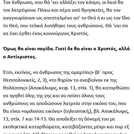
Τον άνθρωπο, που θά ’χει αλλάξει τον κόσμο, οι λαοί θα
τον λατρέψουν. Πάνω και πέρα από θρησκείες, θα τον
αναγνωρίσουν ως απεσταλμένο απ’ το Θεό ή κι ως τον Ίδιο
το Θεό, που τελικά λυπήθηκε τους ανθρώπους. Θά ’ναι σα
να έχει έρθει ένας καινούργιος Χριστός.
Όμως θα είναι παγίδα. Γιατί δε θα είναι ο Χριστός, αλλά
ο Αντίχριστος.
Έτσι, εκείνος, «ο άνθρωπος της αμαρτίας» (Β΄ προς
Θεσσαλονικείς, 2, 3), «το θηρίον το αναβαίνον εκ της
θαλάσσης» (Αποκάλυψις, κεφ. 13, στίχ. 1), θα κατορθώσει
να ηγηθεί όλης της γης και να πείσει όλους τους
ανθρώπους να αποδώσουν λατρεία στην εικόνα του, που
θα είναι «ομιλούσα εικόνα» (τηλεοπτική;), βλ. Αποκάλυψις,
13, στίχ. 7 και 14-15. Θα αποδείξει τη δύναμή του με
εκπληκτικά κατορθώματα, κατεβάζοντας μέχρι και πυρ εξ
ουρανού (στ. 13). Όποιος αρνηθεί να λατρέψει την εικόνα