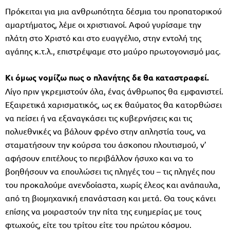
Πρόκειται για μια ανθρωπότητα δέσμια του προπατορικού
αμαρτήματος, λέμε οι χριστιανοί. Αφού γυρίσαμε την
πλάτη στο Χριστό και στο ευαγγέλιο, στην εντολή της
αγάπης κ.τ.λ., επιστρέψαμε στο μαύρο πρωτογονισμό μας.
Κι όμως νομίζω πως ο πλανήτης δε θα καταστραφεί.
Λίγο πριν γκρεμιστούν όλα, ένας άνθρωπος θα εμφανιστεί.
Εξαιρετικά χαρισματικός, ως εκ θαύματος θα κατορθώσει
να πείσει ή να εξαναγκάσει τις κυβερνήσεις και τις
πολυεθνικές να βάλουν φρένο στην απληστία τους, να
σταματήσουν την κούρσα του άσκοπου πλουτισμού, ν’
αφήσουν επιτέλους το περιβάλλον ήσυχο και να το
βοηθήσουν να επουλώσει τις πληγές του – τις πληγές που
του προκαλούμε ανενδοίαστα, χωρίς έλεος και ανάπαυλα,
από τη βιομηχανική επανάσταση και μετά. Θα τους κάνει
επίσης να μοιραστούν την πίτα της ευημερίας με τους
φτωχούς, είτε του τρίτου είτε του πρώτου κόσμου.