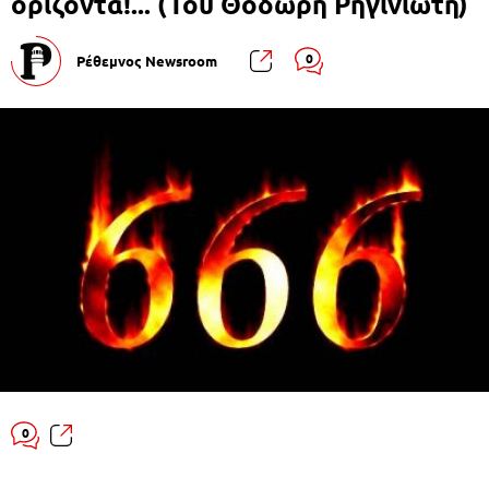
ορίζοντα!... (Του Θοδωρή Ρηγινιώτη)
0
Ρέθεμνος Newsroom
0