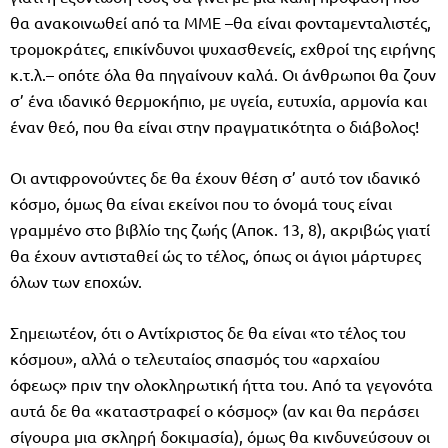
θα ανακοινωθεί από τα ΜΜΕ –θα είναι φονταμενταλιστές,
τρομοκράτες, επικίνδυνοι ψυχασθενείς, εχθροί της ειρήνης
κ.τ.λ.– οπότε όλα θα πηγαίνουν καλά. Οι άνθρωποι θα ζουν
σ’ ένα ιδανικό θερμοκήπιο, με υγεία, ευτυχία, αρμονία και
έναν θεό, που θα είναι στην πραγματικότητα ο διάβολος!
Οι αντιφρονούντες δε θα έχουν θέση σ’ αυτό τον ιδανικό
κόσμο, όμως θα είναι εκείνοι που το όνομά τους είναι
γραμμένο στο βιβλίο της ζωής (Αποκ. 13, 8), ακριβώς γιατί
θα έχουν αντισταθεί ώς το τέλος, όπως οι άγιοι μάρτυρες
όλων των εποχών.
Σημειωτέον, ότι ο Αντίχριστος δε θα είναι «το τέλος του
κόσμου», αλλά ο τελευταίος σπασμός του «αρχαίου
όφεως» πριν την ολοκληρωτική ήττα του. Από τα γεγονότα
αυτά δε θα «καταστραφεί ο κόσμος» (αν και θα περάσει
σίγουρα μια σκληρή δοκιμασία), όμως θα κινδυνεύσουν οι