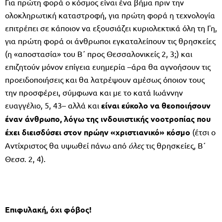
Για πρώτη φορά ο κόσμος είναι ένα βήμα πριν την
ολοκληρωτική καταστροφή, για πρώτη φορά η τεχνολογία
επιτρέπει σε κάποιον να εξουσιάζει κυριολεκτικά όλη τη Γη,
για πρώτη φορά οι άνθρωποι εγκαταλείπουν τις θρησκείες
(η «αποστασία» του Β΄ προς Θεσσαλονικείς 2, 3;) και
επιζητούν μόνον επίγεια ευημερία –άρα θα αγνοήσουν τις
προειδοποιήσεις και θα λατρέψουν αμέσως όποιον τους
την προσφέρει, σύμφωνα και με το κατά Ιωάννην
ευαγγέλιο, 5, 43– αλλά και
είναι εύκολο να θεοποιήσουν
έναν άνθρωπο, λόγω της ινδουιστικής νοοτροπίας που
έχει διεισδύσει στον πρώην «χριστιανικό» κόσμο
(έτσι ο
Αντίχριστος θα υψωθεί πάνω από
όλες
τις θρησκείες, Β΄
Θεσσ. 2, 4).
Επιφυλακή, όχι φόβος!