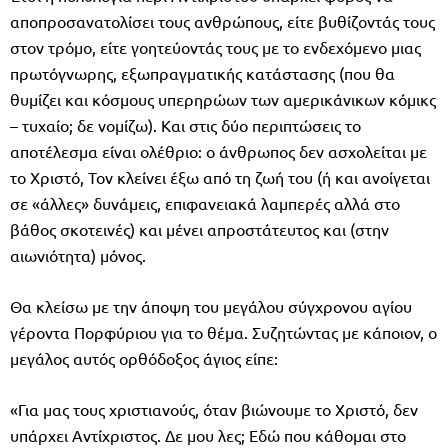
αποπροσανατολίσει τους ανθρώπους, είτε βυθίζοντάς τους
στον τρόμο, είτε γοητεύοντάς τους με το ενδεχόμενο μιας
πρωτόγνωρης, εξωπραγματικής κατάστασης (που θα
θυμίζει και κόσμους υπερηρώων των αμερικάνικων κόμικς
– τυχαίο; δε νομίζω). Και στις δύο περιπτώσεις το
αποτέλεσμα είναι ολέθριο: ο άνθρωπος δεν ασχολείται με
το Χριστό, Τον κλείνει έξω από τη ζωή του (ή και ανοίγεται
σε «άλλες» δυνάμεις, επιφανειακά λαμπερές αλλά στο
βάθος σκοτεινές) και μένει απροστάτευτος και (στην
αιωνιότητα) μόνος.
Θα κλείσω με την άποψη του μεγάλου σύγχρονου αγίου
γέροντα Πορφύριου για το θέμα. Συζητώντας με κάποιον, ο
μεγάλος αυτός ορθόδοξος άγιος είπε:
«Για μας τους χριστιανούς, όταν βιώνουμε το Χριστό, δεν
υπάρχει Αντίχριστος. Δε μου λες; Εδώ που κάθομαι στο