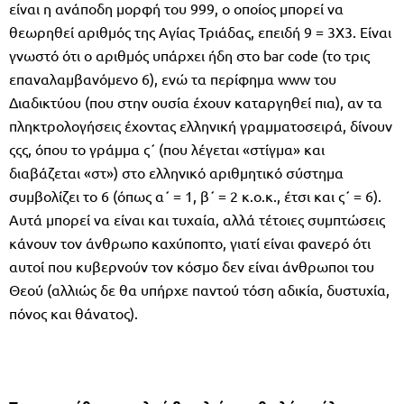
είναι η ανάποδη μορφή του 999, ο οποίος μπορεί να
θεωρηθεί αριθμός της Αγίας Τριάδας, επειδή 9 = 3Χ3. Είναι
γνωστό ότι ο αριθμός υπάρχει ήδη στο bar code (το τρις
επαναλαμβανόμενο 6), ενώ τα περίφημα www του
Διαδικτύου (που στην ουσία έχουν καταργηθεί πια), αν τα
πληκτρολογήσεις έχοντας ελληνική γραμματοσειρά, δίνουν
ςςς, όπου το γράμμα ς΄ (που λέγεται «στίγμα» και
διαβάζεται «στ») στο ελληνικό αριθμητικό σύστημα
συμβολίζει το 6 (όπως α΄ = 1, β΄ = 2 κ.ο.κ., έτσι και ς΄ = 6).
Αυτά μπορεί να είναι και τυχαία, αλλά τέτοιες συμπτώσεις
κάνουν τον άνθρωπο καχύποπτο, γιατί είναι φανερό ότι
αυτοί που κυβερνούν τον κόσμο δεν είναι άνθρωποι του
Θεού (αλλιώς δε θα υπήρχε παντού τόση αδικία, δυστυχία,
πόνος και θάνατος).