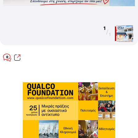
1
/
1
0