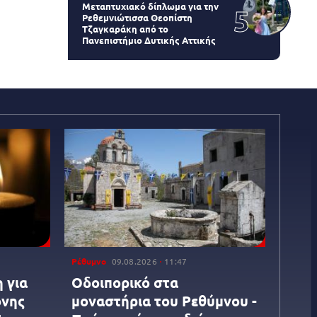
Μεταπτυχιακό δίπλωμα για την
Ρεθεμνιώτισσα Θεοπίστη
Τζαγκαράκη από το
Πανεπιστήμιο Δυτικής Αττικής
Ρέθυμνο
09.08.2026
11:47
 για
Οδοιπορικό στα
ονης
μοναστήρια του Ρεθύμνου -