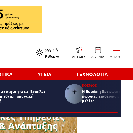
26.1°C
Ρέθυμνο
ΑΓΓΕΛΙΕΣ
ΑΤΖΕΝΤΑ
MENOY
ΟΤΙΚΑ
ΥΓΕΙΑ
ΤΕΧΝΟΛΟΓΙΑ
ΚΟΣΜΟΣ
τικότητα για τις Ένοπλες
Η Ευρώπη δεν είναι προετο
 η εθνική αμυντική
ρωσικές επιθέσεις με drone
ή
μελέτη