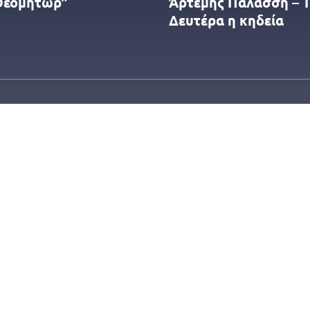
Θεομήτωρ"
Άρτεμης Παλάσση – 
Δευτέρα η κηδεία