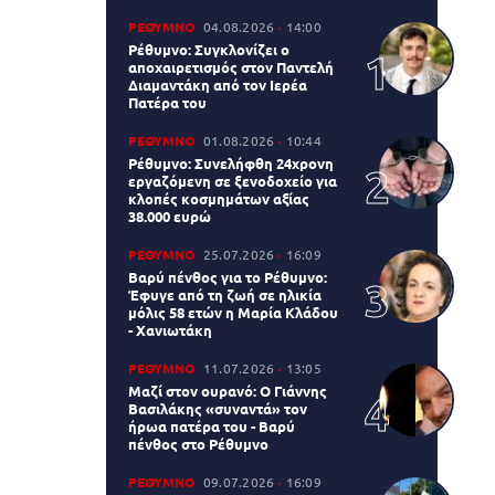
ΡΕΘΥΜΝΟ
04.08.2026
14:00
Ρέθυμνο: Συγκλονίζει ο
αποχαιρετισμός στον Παντελή
Διαμαντάκη από τον Ιερέα
Πατέρα του
ΡΕΘΥΜΝΟ
01.08.2026
10:44
Ρέθυμνο: Συνελήφθη 24χρονη
εργαζόμενη σε ξενοδοχείο για
κλοπές κοσμημάτων αξίας
38.000 ευρώ
ΡΕΘΥΜΝΟ
25.07.2026
16:09
Βαρύ πένθος για το Ρέθυμνο:
Έφυγε από τη ζωή σε ηλικία
μόλις 58 ετών η Μαρία Κλάδου
- Χανιωτάκη
ΡΕΘΥΜΝΟ
11.07.2026
13:05
Μαζί στον ουρανό: Ο Γιάννης
Βασιλάκης «συναντά» τον
ήρωα πατέρα του - Βαρύ
πένθος στο Ρέθυμνο
ΡΕΘΥΜΝΟ
09.07.2026
16:09