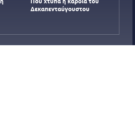
Τη
Πού χτυπά η καρδιά του
Δεκαπενταύγουστου