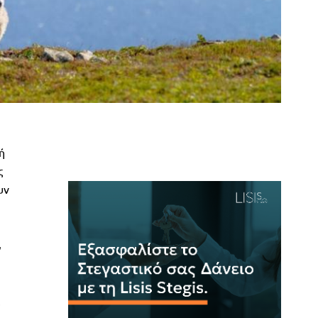
ή
ς
υν
,
,