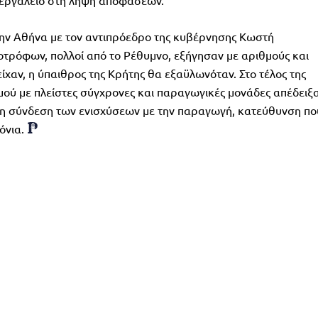
 εργαλείο στη λήψη αποφάσεων.
την Αθήνα με τον αντιπρόεδρο της κυβέρνησης Κωστή
τρόφων, πολλοί από το Ρέθυμνο, εξήγησαν με αριθμούς και
είχαν, η ύπαιθρος της Κρήτης θα εξαϋλωνόταν. Στο τέλος της
μού με πλείστες σύγχρονες και παραγωγικές μονάδες απέδειξ
τη σύνδεση των ενισχύσεων με την παραγωγή, κατεύθυνση πο
όνια.