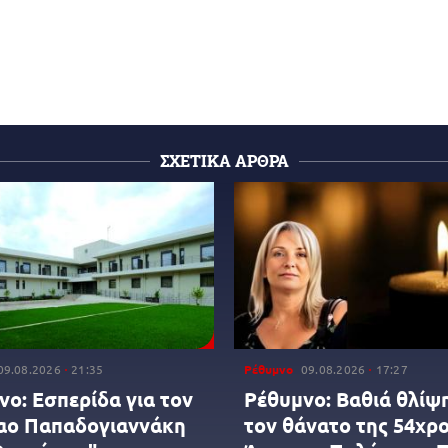
ΣΧΕΤΙΚΑ ΑΡΘΡΑ
09.08.2026
21:35
Ρέθυμνο
09.08.2026
17:27
νο: Εσπερίδα για τον
Ρέθυμνο: Βαθιά θλίψη
αο Παπαδογιαννάκη
τον θάνατο της 54χρ