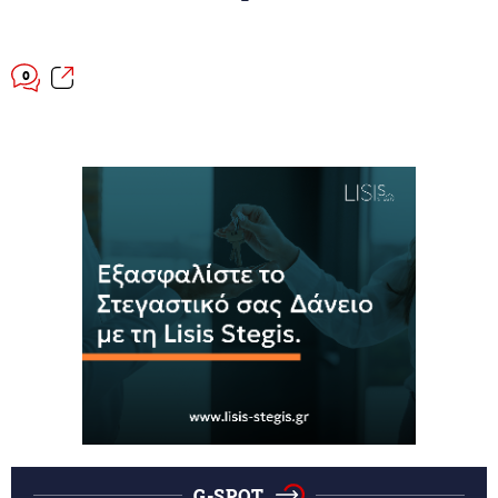
0
G-SPOT