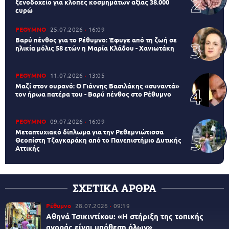
ξενοδοχείο για κλοπές κοσμημάτων αξίας 38.000
ευρώ
ΡΕΘΥΜΝΟ
25.07.2026
16:09
Βαρύ πένθος για το Ρέθυμνο: Έφυγε από τη ζωή σε
ηλικία μόλις 58 ετών η Μαρία Κλάδου - Χανιωτάκη
ΡΕΘΥΜΝΟ
11.07.2026
13:05
Μαζί στον ουρανό: Ο Γιάννης Βασιλάκης «συναντά»
τον ήρωα πατέρα του - Βαρύ πένθος στο Ρέθυμνο
ΡΕΘΥΜΝΟ
09.07.2026
16:09
Μεταπτυχιακό δίπλωμα για την Ρεθεμνιώτισσα
Θεοπίστη Τζαγκαράκη από το Πανεπιστήμιο Δυτικής
Αττικής
ΣΧΕΤΙΚΑ ΑΡΘΡΑ
Ρέθυμνο
28.07.2026
09:19
Αθηνά Τσικιντίκου: «Η στήριξη της τοπικής
αγοράς είναι υπόθεση όλων»