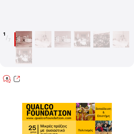
1
/
7
0