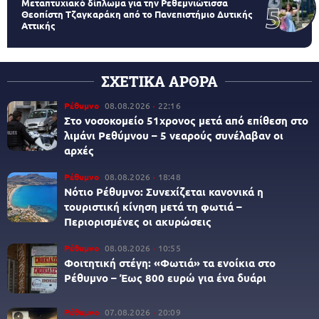
Μεταπτυχιακό δίπλωμα για την Ρεθεμνιώτισσα
Θεοπίστη Τζαγκαράκη από το Πανεπιστήμιο Δυτικής
Αττικής
ΣΧΕΤΙΚΑ ΑΡΘΡΑ
Ρέθυμνο
08.08.2026
22:16
Στο νοσοκομείο 51χρονος μετά από επίθεση στο
λιμάνι Ρεθύμνου – 5 νεαρούς συνέλαβαν οι
αρχές
Ρέθυμνο
08.08.2026
18:48
Νότιο Ρέθυμνο: Συνεχίζεται κανονικά η
τουριστική κίνηση μετά τη φωτιά –
Περιορισμένες οι ακυρώσεις
Ρέθυμνο
08.08.2026
10:55
Φοιτητική στέγη: «Φωτιά» τα ενοίκια στο
Ρέθυμνο – Έως 800 ευρώ για ένα δυάρι
Ρέθυμνο
07.08.2026
20:09