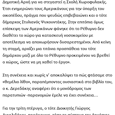
Δημοτική Αρχή για να στεγαστεί η Σχολή Χωροφυλακής.
Έτσι ενημερώνει τους Αμερικάνους για την ύπαρξη του
οικοπέδου, πράγμα που ψευδώς επιβεβαιώνει και ο τότε
δήμαρχος Στυλιανός Ψυχουντάκης. Στην επιτόπια όμως
επίσκεψη των Αμερικάνων φάνηκε ότι το Ρέθυμνο δεν
διαθέτει το χώρο για κατασκευή νοσοκομείου με
αποτέλεσμα να αποχωρήσουν δυσαρεστημένοι. Από κείνη
τη στιγμή, αρχίζει μια τιτάνια προσπάθεια του τότε
δημάρχου μαζί με όλο το Ρέθυμνο προκειμένου να βρεθεί
ο χώρος, ώστε να μη χαθεί το έργο».
Στη συνέχεια και χωρίς ν’ αποκαλύψει το πώς φτάσαμε στο
«θεμέλιο λίθο», παραπέμποντας ουσιαστικά στο βιβλίο του,
ο κ. Δερεδάκης αναφέρει ότι ο μονόδρομος των
παρατυπιών -παρανομιών έμελε να έχει συνέχεια…
Για την τρίτη πτέρυγα, ο τότε Διοικητής Γιώργος
Αγγελιδάκης, παράκαμψε, τόσο το σύστημα της Δημόσιας