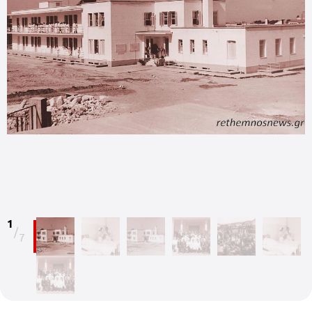
1
/
7