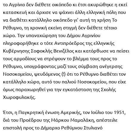
το Αγρίνιο δεν διέθετε οικόπεδο κι έτσι ακυρώθηκε η εκεί
κατασκευή και άρχισε να ψάχνει άλλη ελληνική πόλη που
να διαθέτει κατάλληλο οικόπεδο γι’ αυτή τη χρήση Το
Ρέθυμνο, τη χρονική εκείνη στιγμή δεν διέθετε τέτοιο
χώρο. Την υπαναχώρηση του Δήμου Αγρινίου
πληροφορήθηκε ο τότε Αντιπρόεδρος της ελληνικής
Κυβέρνησης Σοφοκλής Βενιζέλος και κατόρθωσε να πείσει
τους αρμοδίους να στρέψουν το βλέμμα τους προς το
Ρέθυμνο, υπογράφοντας μαζί τους σύμβαση ανέγερσης
Νοσοκομείου, ψευδόμενος (!) ότι το Ρέθυμνο διαθέτει τον
κατάλληλο χώρο, αυτό του παλιού Νοσοκομείου, που είχε
όμως παραχωρηθεί για την εγκατάσταση της Σχολής
Χωροφυλακής.
Έτσι, η Παγκρητική ένωση Αμερικής, τον Ιούλιο του 1951,
διά του Προέδρου της Μάρκου Μαμαλάκη, απέστειλε
επιστολή προς το Δήμαρχο Ρεθύμνου Στυλιανό