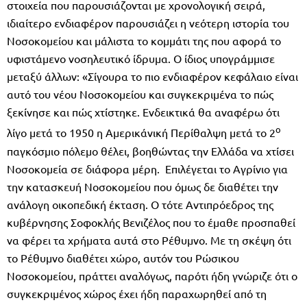
στοιχεία που παρουσιάζονται με χρονολογική σειρά,
ιδιαίτερο ενδιαφέρον παρουσιάζει η νεότερη ιστορία του
Νοσοκομείου και μάλιστα το κομμάτι της που αφορά το
υφιστάμενο νοσηλευτικό ίδρυμα. Ο ίδιος υπογράμμισε
μεταξύ άλλων: «Σίγουρα το πιο ενδιαφέρον κεφάλαιο είναι
αυτό του νέου Νοσοκομείου και συγκεκριμένα το πώς
ξεκίνησε και πώς χτίστηκε. Ενδεικτικά θα αναφέρω ότι
ο
λίγο μετά το 1950 η Αμερικάνική Περίθαλψη μετά το 2
παγκόσμιο πόλεμο θέλει, βοηθώντας την Ελλάδα να χτίσει
Νοσοκομεία σε διάφορα μέρη. Επιλέγεται το Αγρίνιο για
την κατασκευή Νοσοκομείου που όμως δε διαθέτει την
ανάλογη οικοπεδική έκταση. Ο τότε Αντιπρόεδρος της
κυβέρνησης Σοφοκλής Βενιζέλος που το έμαθε προσπαθεί
να φέρει τα χρήματα αυτά στο Ρέθυμνο. Με τη σκέψη ότι
το Ρέθυμνο διαθέτει χώρο, αυτόν του Ρώσικου
Νοσοκομείου, πράττει αναλόγως, παρότι ήδη γνώριζε ότι ο
συγκεκριμένος χώρος έχει ήδη παραχωρηθεί από τη