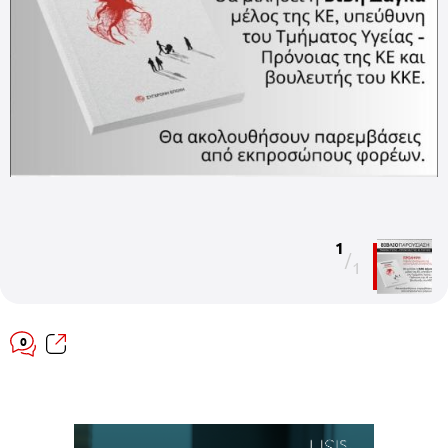
1
/
1
0