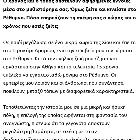
Ο χρόνος και ο τόπος αποτελούν αφηρημένες έννοιες
μέσα στο μυθιστόρημα σας. Όμως ζείτε και κινείστε στο
Ρέθυμνο. Πόσο επηρεάζουν τη σκέψη σας ο χώρος και ο
χρόνος που εσείς ζείτε;
Ως παιδί μεγάλωσα σε ένα μικρό χωριό της Χίου και έπειτα
στο Γερακάρι Αμαρίου, ενώ την εφηβεία μου την πέρασα
στο Ρέθυμνο. Κατά την ενήλικη ζωή μου έζησα και
εργάστηκα στην Αθήνα και τα τελευταία 15 χρόνια
επέλεξα να εγκατασταθώ μόνιμα στο Ρέθυμνο. Οι
εμπειρίες μου λοιπόν και οι άνθρωποι που συνάντησα
ποικίλουν, μεταξύ τόπων με διαφορετικά χαρακτηριστικά.
Τοποθετώντας την ιστορία μου σε μια μικρή και ήσυχη
πόλη, η επιλογή της οποίας αφήνεται στη φαντασία του
αναγνώστη, πιστεύω ότι τα γεγονότα αποκτούν
μεγαλύτερη βαρύτητα, σε σχέση με το αν
διαδραματίζονταν σε μια μεγαλούπολη, όπου ο άγνωστος