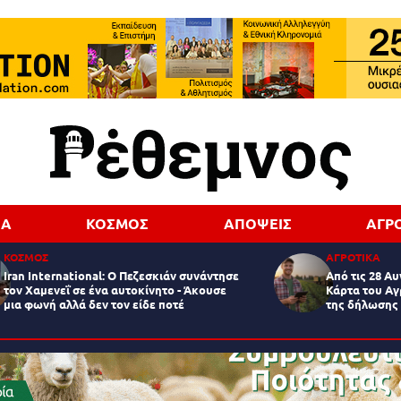
ΔΑ
ΚΟΣΜΟΣ
ΑΠΟΨΕΙΣ
ΑΓΡ
ΚΟΣΜΟΣ
ΑΓΡΟΤΙΚΑ
Iran International: Ο Πεζεσκιάν συνάντησε
Από τις 28 Αυ
τον Χαμενεΐ σε ένα αυτοκίνητο - Άκουσε
Κάρτα του Αγ
μια φωνή αλλά δεν τον είδε ποτέ
της δήλωσης