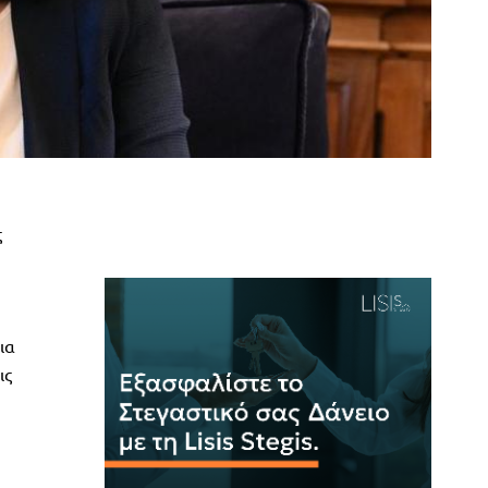
ς
ια
ις