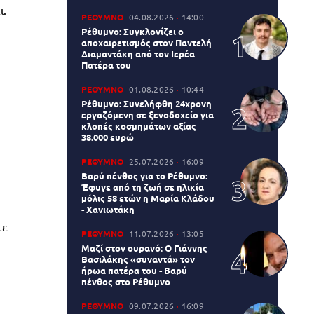
ι.
ΡΕΘΥΜΝΟ
04.08.2026
14:00
Ρέθυμνο: Συγκλονίζει ο
αποχαιρετισμός στον Παντελή
Διαμαντάκη από τον Ιερέα
Πατέρα του
ΡΕΘΥΜΝΟ
01.08.2026
10:44
Ρέθυμνο: Συνελήφθη 24χρονη
εργαζόμενη σε ξενοδοχείο για
κλοπές κοσμημάτων αξίας
38.000 ευρώ
ΡΕΘΥΜΝΟ
25.07.2026
16:09
Βαρύ πένθος για το Ρέθυμνο:
Έφυγε από τη ζωή σε ηλικία
μόλις 58 ετών η Μαρία Κλάδου
- Χανιωτάκη
τε
ΡΕΘΥΜΝΟ
11.07.2026
13:05
Μαζί στον ουρανό: Ο Γιάννης
Βασιλάκης «συναντά» τον
ήρωα πατέρα του - Βαρύ
πένθος στο Ρέθυμνο
ΡΕΘΥΜΝΟ
09.07.2026
16:09