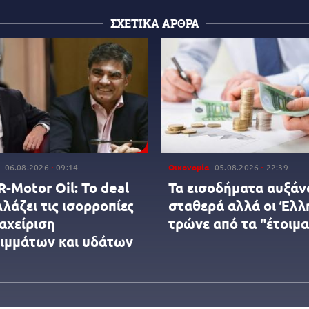
ΣΧΕΤΙΚΑ ΑΡΘΡΑ
06.08.2026
09:14
Οικονομία
05.08.2026
22:39
-Motor Oil: Το deal
Τα εισοδήματα αυξάν
λάζει τις ισορροπίες
σταθερά αλλά οι Έλλ
αχείριση
τρώνε από τα "έτοιμα
ιμμάτων και υδάτων