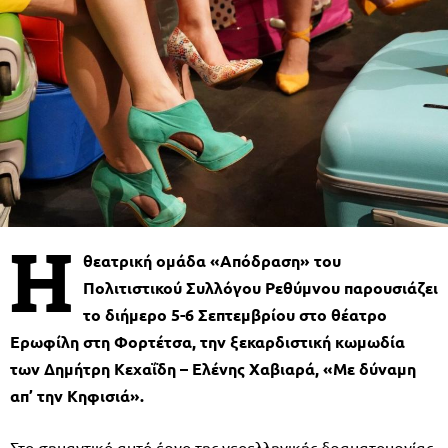
Η
θεατρική ομάδα «Απόδραση» του
Πολιτιστικού Συλλόγου Ρεθύμνου παρουσιάζει
το διήμερο 5-6 Σεπτεμβρίου στο θέατρο
Ερωφίλη στη Φορτέτσα, την ξεκαρδιστική κωμωδία
των Δημήτρη Κεχαΐδη – Ελένης Χαβιαρά, «Με δύναμη
απ’ την Κηφισιά».
Στο σημαντικό αυτό έργο της νεοελληνικής δραματουργίας,