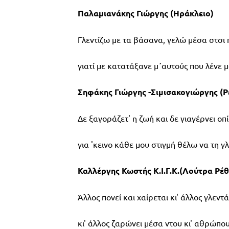
Παλαμιανάκης Γιώργης (Ηράκλειο)
Γλεντίζω με τα βάσανα, γελώ μέσα στσι
γιατί με κατατάξανε μ΄αυτούς που λένε μ
Σηφάκης Γιώργης -Σιμισακογιώργης (
Δε ξαγοράζετ' η ζωή και δε γιαγέρνει οπ
για 'κεινο κάθε μου στιγμή θέλω να τη γ
Καλλέργης Κωστής Κ.Ι.Γ.Κ.(Λούτρα Ρέ
Άλλος πονεί και χαίρεται κι' άλλος γλεντά
κι' άλλος ζαρώνει μέσα ντου κι' αθρώπου 