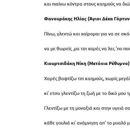
και πιαίνω κόντρα στους καημούς να δι
Φανουράκης Ηλίας (Άγιοι Δέκα Γόρτυν
Πίνω, γλεντώ και χαίρομαι για να σε σκ
να με θωρείς ,μα τσι χαρές να λες 'πο πο
Κιουρτσιδάκη Νίκη (Μετόχια Ρέθυμνο)
Χαρές βαφτίζω τσι καημούς, χωρίς μεγά
κι' ετσα γλεντίζω τη ζωή με το δικό μου 
Γλεντίζω με τη μοναξιά και στην υγειά σ
κάθε γουλιά κι' ανάμνηση απ' το μυαλό 