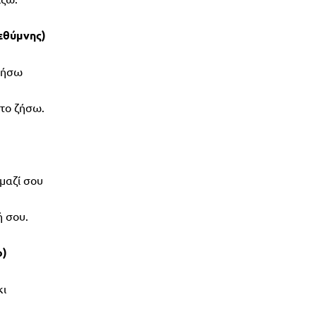
εθύμνης)
ντήσω
 το ζήσω.
 μαζί σου
ή σου.
ο)
κι