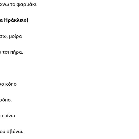
ώχνω το φαρμάκι.
α Ηράκλειο)
άσω, μοίρα
υ τσι πήρα.
λο κόπο
τρόπο.
ου πίνω
μου σβύνω.