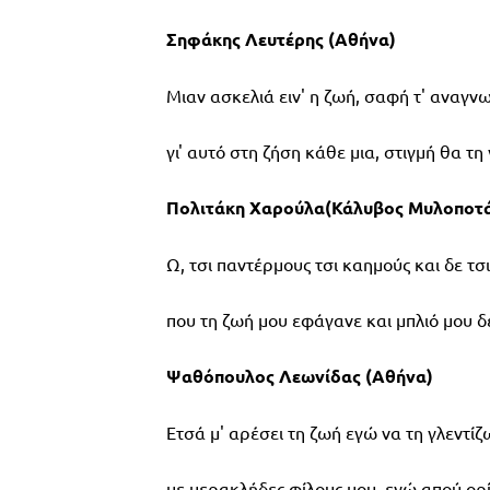
Σηφάκης Λευτέρης (Αθήνα)
Μιαν ασκελιά ειν' η ζωή, σαφή τ' αναγν
γι' αυτό στη ζήση κάθε μια, στιγμή θα τη
Πολιτάκη Χαρούλα(Κάλυβος Μυλοποτ
Ω, τσι παντέρμους τσι καημούς και δε τσ
που τη ζωή μου εφάγανε και μπλιό μου δ
Ψαθόπουλος Λεωνίδας (Αθήνα)
Ετσά μ' αρέσει τη ζωή εγώ να τη γλεντίζ
με μερακλήδες φίλους μου, εγώ απού ορ