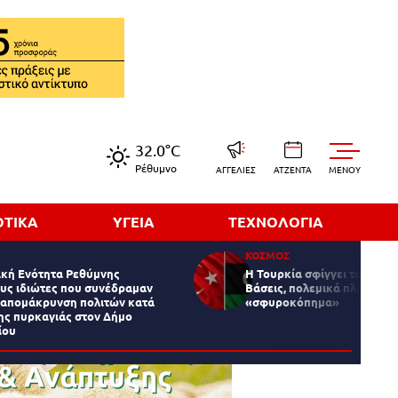
32.0°C
Ρέθυμνο
ΑΓΓΕΛΙΕΣ
ΑΤΖΕΝΤΑ
MENOY
ΟΤΙΚΑ
ΥΓΕΙΑ
ΤΕΧΝΟΛΟΓΙΑ
ΚΟΣΜΟΣ
ακή Ενότητα Ρεθύμνης
Η Τουρκία σφίγγει τον κλοι
ους ιδιώτες που συνέδραμαν
Βάσεις, πολεμικά πλοία και
 απομάκρυνση πολιτών κατά
«σφυροκόπημα»
της πυρκαγιάς στον Δήμο
ίου