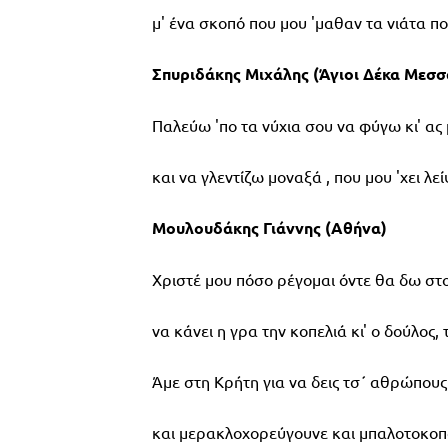
μ' ένα σκοπό που μου 'μαθαν τα νιάτα πο
Σπυριδάκης Μιχάλης (Άγιοι Δέκα Μεσ
Παλεύω 'πο τα νύχια σου να φύγω κι' α
και να γλεντίζω μοναξά , που μου 'χει λεί
Μουλουδάκης Γιάννης (Αθήνα)
Χριστέ μου πόσο ρέγομαι όντε θα δω στο
να κάνει η γρα την κοπελιά κι' ο δούλος,
Άμε στη Κρήτη για να δεις τσ΄ αθρώπους
και μερακλοχορεύγουνε και μπαλοτοκοπ