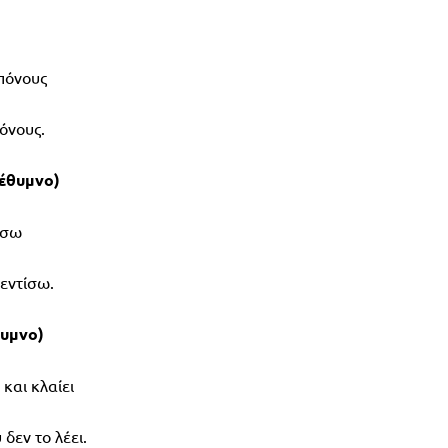
 πόνους
όνους.
Ρέθυμνο)
ίσω
λεντίσω.
θυμνο)
 και κλαίει
δεν το λέει.