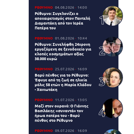
ΡΕΘΥΜΝΟ
04.08.2026
14:00
Ρέθυμνο: Συγκλονίζει ο
αποχαιρετισμός στον Παντελή
Διαμαντάκη από τον Ιερέα
Πατέρα του
ΡΕΘΥΜΝΟ
01.08.2026
10:44
Ρέθυμνο: Συνελήφθη 24χρονη
εργαζόμενη σε ξενοδοχείο για
κλοπές κοσμημάτων αξίας
38.000 ευρώ
ΡΕΘΥΜΝΟ
25.07.2026
16:09
Βαρύ πένθος για το Ρέθυμνο:
Έφυγε από τη ζωή σε ηλικία
μόλις 58 ετών η Μαρία Κλάδου
- Χανιωτάκη
ΡΕΘΥΜΝΟ
11.07.2026
13:05
Μαζί στον ουρανό: Ο Γιάννης
Βασιλάκης «συναντά» τον
ήρωα πατέρα του - Βαρύ
πένθος στο Ρέθυμνο
ΡΕΘΥΜΝΟ
09.07.2026
16:09