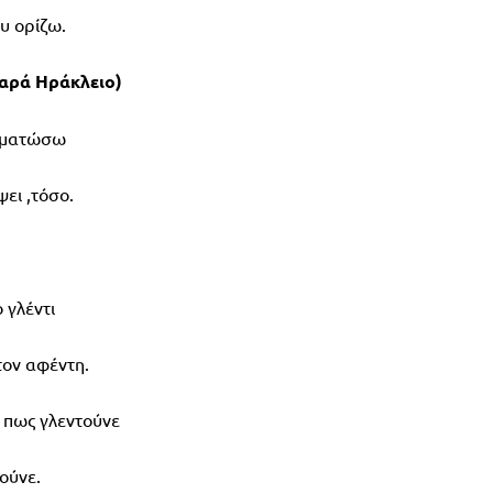
υ ορίζω.
σαρά Ηράκλειο)
ς ματώσω
ψει ,τόσο.
 γλέντι
 τον αφέντη.
 πως γλεντούνε
ούνε.