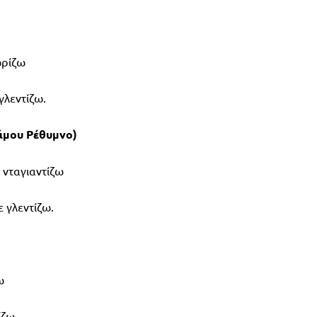
ωρίζω
 γλεντίζω.
άμου Ρέθυμνο)
ι νταγιαντίζω
ε γλεντίζω.
ω
ίζω.