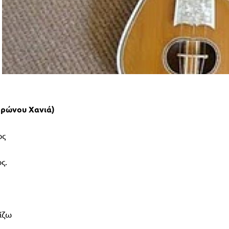
ορώνου Χανιά)
ος
ς.
τίζω