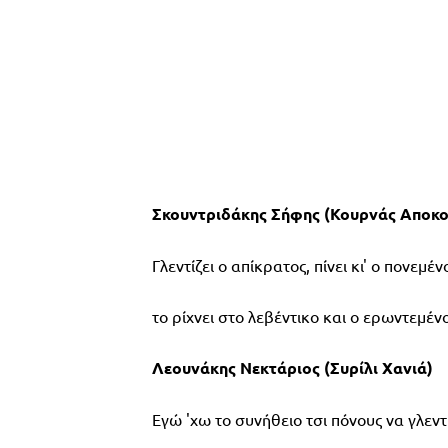
Σκουντριδάκης Σήφης (Κουρνάς Αποκ
Γλεντίζει ο απίκρατος, πίνει κι' ο πονεμέν
το ρίχνει στο λεβέντικο και ο ερωντεμένο
Λεουνάκης Νεκτάριος (Συρίλι Χανιά)
Εγώ 'χω το συνήθειο τσι πόνους να γλεν