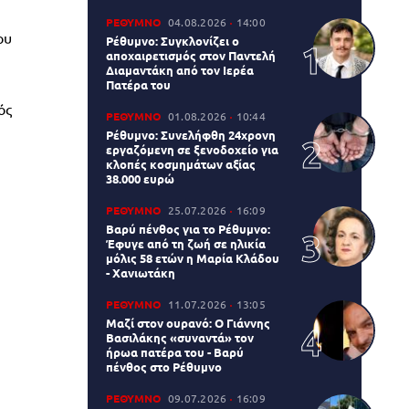
ΡΕΘΥΜΝΟ
04.08.2026
14:00
ου
Ρέθυμνο: Συγκλονίζει ο
αποχαιρετισμός στον Παντελή
Διαμαντάκη από τον Ιερέα
Πατέρα του
ός
ΡΕΘΥΜΝΟ
01.08.2026
10:44
Ρέθυμνο: Συνελήφθη 24χρονη
εργαζόμενη σε ξενοδοχείο για
κλοπές κοσμημάτων αξίας
38.000 ευρώ
ΡΕΘΥΜΝΟ
25.07.2026
16:09
Βαρύ πένθος για το Ρέθυμνο:
Έφυγε από τη ζωή σε ηλικία
μόλις 58 ετών η Μαρία Κλάδου
- Χανιωτάκη
ΡΕΘΥΜΝΟ
11.07.2026
13:05
Μαζί στον ουρανό: Ο Γιάννης
Βασιλάκης «συναντά» τον
ήρωα πατέρα του - Βαρύ
πένθος στο Ρέθυμνο
ΡΕΘΥΜΝΟ
09.07.2026
16:09