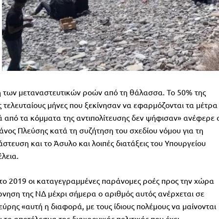
 των μεταναστευτικών ροών από τη θάλασσα. Το 50% της
ς τελευταίους μήνες που ξεκίνησαν να εφαρμόζονται τα μέτρα
ά από τα κόμματα της αντιπολίτευσης δεν ψήφισαν» ανέφερε 
ος Πλεύσης κατά τη συζήτηση του σχεδίου νόμου για τη
τευση και το Άσυλο και λοιπές διατάξεις του Υπουργείου
λεια.
το 2019 οι καταγεγραμμένες παράνομες ροές προς την χώρα
ρνηση της ΝΔ μέχρι σήμερα ο αριθμός αυτός ανέρχεται σε
εύρης «αυτή η διαφορά, με τους ίδιους πολέμους να μαίνονται
ι το αποτέλεσμα της διαχρονικής πολιτικής που έχει