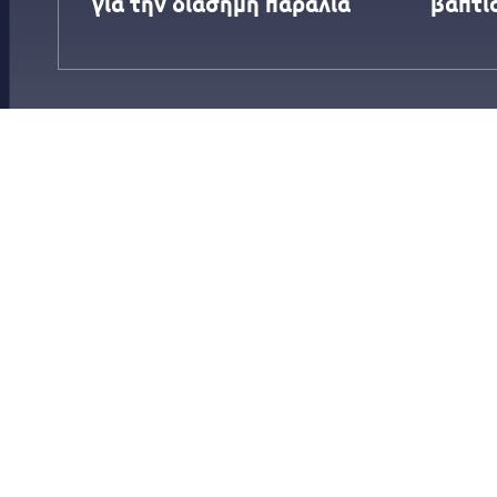
για την διάσημη παραλία
βαπτίσ