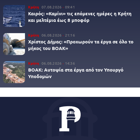
Κρήτη
07.08.2026
09:41
Καιρός: «Καμίνι» τις επόμενες ημέρες η Κρήτη
και μελτέμια έως 8 μποφόρ
Κρήτη
06.08.2026
21:16
Χρίστος Δήμας: «Προχωρούν τα έργα σε όλο το
μήκος του ΒΟΑΚ»
Κρήτη
06.08.2026
14:36
ΒΟΑΚ: Αυτοψία στα έργα από τον Υπουργό
Υποδομών