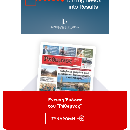
Έντυπη Έκδοση
του “Ρέθεμνος”
ΣΥΝΔΡΟΜΗ