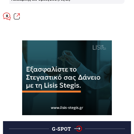
0
G-SPOT