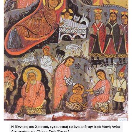
Η Γέννηση του Χριστού, εγκαυστική εικόνα από την Ιερά Μονή Αγίας
Αικατερίνης του Όρους Σινά (7ος αι.)