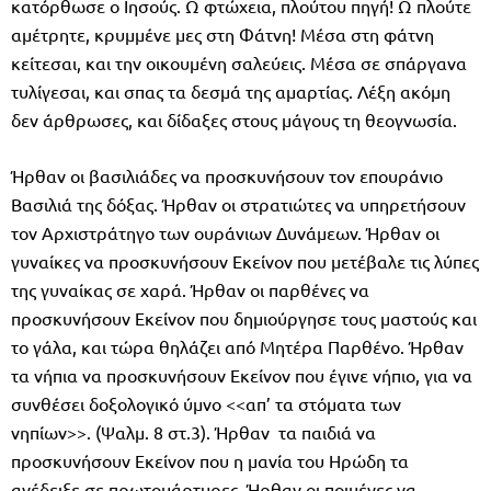
κατόρθωσε ο Ιησούς. Ω φτώχεια, πλούτου πηγή! Ω πλούτε
αμέτρητε, κρυμμένε μες στη Φάτνη! Μέσα στη φάτνη
κείτεσαι, και την οικουμένη σαλεύεις. Μέσα σε σπάργανα
τυλίγεσαι, και σπας τα δεσμά της αμαρτίας. Λέξη ακόμη
δεν άρθρωσες, και δίδαξες στους μάγους τη θεογνωσία.
Ήρθαν οι βασιλιάδες να προσκυνήσουν τον επουράνιο
Βασιλιά της δόξας. Ήρθαν οι στρατιώτες να υπηρετήσουν
τον Αρχιστράτηγο των ουράνιων Δυνάμεων. Ήρθαν οι
γυναίκες να προσκυνήσουν Εκείνον που μετέβαλε τις λύπες
της γυναίκας σε χαρά. Ήρθαν οι παρθένες να
προσκυνήσουν Εκείνον που δημιούργησε τους μαστούς και
το γάλα, και τώρα θηλάζει από Μητέρα Παρθένο. Ήρθαν
τα νήπια να προσκυνήσουν Εκείνον που έγινε νήπιο, για να
συνθέσει δοξολογικό ύμνο <<απ’ τα στόματα των
νηπίων>>. (Ψαλμ. 8 στ.3). Ήρθαν τα παιδιά να
προσκυνήσουν Εκείνον που η μανία του Ηρώδη τα
ανέδειξε σε πρωτομάρτυρες. Ήρθαν οι ποιμένες να