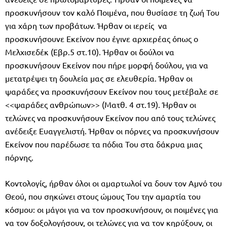
προσκυνήσουν τον καλό Ποιμένα, που θυσίασε τη ζωή Του
για χάρη των προβάτων. Ήρθαν οι ιερείς να
προσκυνήσουνε Εκείνον που έγινε αρχιερέας όπως ο
Μελχισεδέκ (Εβρ.5 στ.10). Ήρθαν οι δούλοι να
προσκυνήσουν Εκείνον που πήρε μορφή δούλου, για να
μετατρέψει τη δουλεία μας σε ελευθερία. Ήρθαν οι
ψαράδες να προσκυνήσουν Εκείνον που τους μετέβαλε σε
<<ψαράδες ανθρώπων>> (Ματθ. 4 στ.19). Ήρθαν οι
τελώνες να προσκυνήσουν Εκείνον που από τους τελώνες
ανέδειξε Ευαγγελιστή. Ήρθαν οι πόρνες να προσκυνήσουν
Εκείνον που παρέδωσε τα πόδια Του στα δάκρυα μιας
πόρνης.
Κοντολογίς, ήρθαν όλοι οι αμαρτωλοί να δουν τον Αμνό του
Θεού, που σηκώνει στους ώμους Του την αμαρτία του
κόσμου: οι μάγοι για να τον προσκυνήσουν, οι ποιμένες για
να τον δοξολογήσουν, οι τελώνες για να τον κηρύξουν, οι