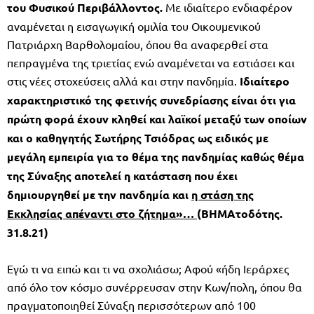
του Φυσικού Περιβάλλοντος.
Με ιδιαίτερο ενδιαφέρον
αναμένεται η εισαγωγική ομιλία του Οικουμενικού
Πατριάρχη Βαρθολομαίου, όπου θα αναφερθεί στα
πεπραγμένα της τριετίας ενώ αναμένεται να εστιάσει και
στις νέες στοχεύσεις αλλά και στην πανδημία.
Ιδιαίτερο
χαρακτηριστικό της φετινής συνεδρίασης είναι ότι για
πρώτη φορά έχουν κληθεί και λαϊκοί μεταξύ των οποίων
και ο καθηγητής Σωτήρης Τσιόδρας ως ειδικός με
μεγάλη εμπειρία για το θέμα της πανδημίας καθώς θέμα
της Σύναξης αποτελεί η κατάσταση που έχει
δημιουργηθεί με την πανδημία και
η στάση της
Εκκλησίας απέναντι στο ζήτημα»…
(ΒΗΜΑτοδότης.
31.8.21)
Εγώ τι να ειπώ και τι να σχολιάσω; Αφού «ήδη Ιεράρχες
από όλο τον κόσμο συνέρρευσαν στην Κων/πολη, όπου θα
πραγματοποιηθεί Σύναξη περισσότερων από 100