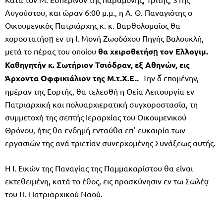
Αυγούστου, και ώραν 6:00 μ.μ., η Α. Θ. Παναγιότης ο
Οικουμενικός Πατριάρχης κ. κ. Βαρθολομαίος θα
χοροστατήσῃ εν τη Ι. Μονή Ζωοδόχου Πηγής Βαλουκλή,
μετά το πέρας του οποίου
θα χειροθετήσῃ τον Ελλογιμ.
Καθηγητήν κ. Σωτήριον Τσιόδραν, εξ Αθηνών, εις
Άρχοντα Οφφικιάλιον της Μ.τ.Χ.Ε..
Την δ̉ επομένην,
ημέραν της Εορτής, θα τελεσθή η Θεία Λειτουργία εν
Πατριαρχική και πολυαρχιερατική συγχοροστασία, τη
συμμετοχή της σεπτής Ιεραρχίας του Οικουμενικού
Θρόνου, ήτις θα ενδημή ενταύθα επ᾿ ευκαιρία των
εργασιών της ανά τριετίαν συνερχομένης Συνάξεως αυτής.
Η Ι. Εικών της Παναγίας της Παμμακαρίστου θα είναι
εκτεθειμένη, κατά το έθος, εις προσκύνησιν εν τω Σωλέᾳ
του Π. Πατριαρχικού Ναού.