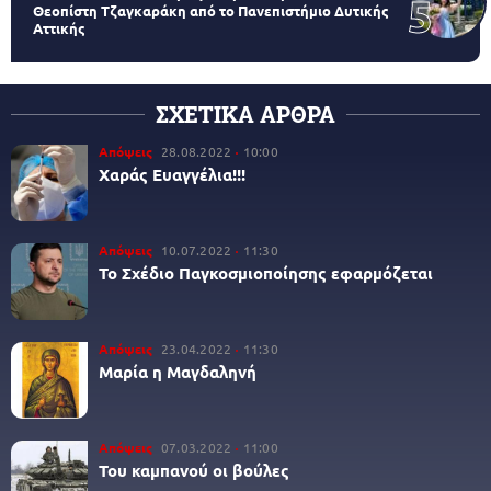
Θεοπίστη Τζαγκαράκη από το Πανεπιστήμιο Δυτικής
Αττικής
ΣΧΕΤΙΚΑ ΑΡΘΡΑ
Απόψεις
28.08.2022
10:00
Χαράς Ευαγγέλια!!!
Απόψεις
10.07.2022
11:30
Το Σχέδιο Παγκοσμιοποίησης εφαρμόζεται
Απόψεις
23.04.2022
11:30
Μαρία η Μαγδαληνή
Απόψεις
07.03.2022
11:00
Του καμπανού οι βούλες