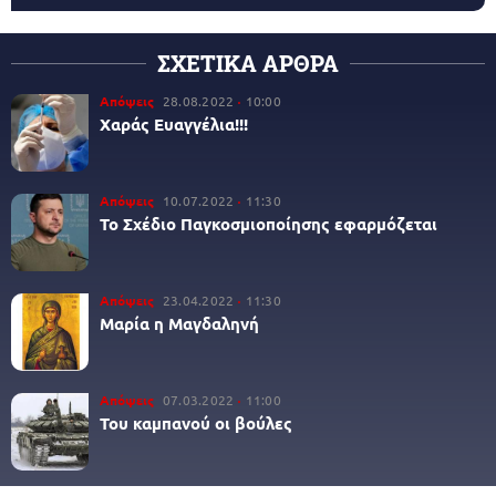
ΣΧΕΤΙΚΑ ΑΡΘΡΑ
Απόψεις
28.08.2022
10:00
Χαράς Ευαγγέλια!!!
Απόψεις
10.07.2022
11:30
Το Σχέδιο Παγκοσμιοποίησης εφαρμόζεται
Απόψεις
23.04.2022
11:30
Μαρία η Μαγδαληνή
Απόψεις
07.03.2022
11:00
Του καμπανού οι βούλες