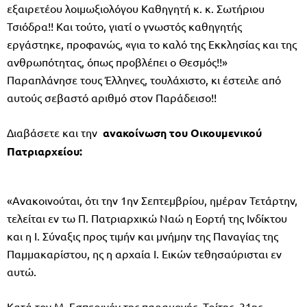
εξαιρετέου λοιμωξιολόγου Καθηγητή κ. κ. Σωτήριου
Τσιόδρα!! Και τούτο, γιατί ο γνωστός καθηγητής
εργάστηκε, προφανώς, «για το καλό της Εκκλησίας και της
ανθρωπότητας, όπως προβλέπει ο Θεσμός!!»
Παραπλάνησε τους Έλληνες, τουλάχιστο, κι έστειλε από
αυτούς σεβαστό αριθμό στον Παράδεισο!!
Διαβάσετε και την
ανακοίνωση του Οικουμενικού
Πατριαρχείου:
«Ανακοινούται, ότι την 1ην Σεπτεμβρίου, ημέραν Τετάρτην,
τελείται εν τω Π. Πατριαρχικώ Ναώ η Εορτή της Ινδίκτου
και η Ι. Σύναξις προς τιμήν και μνήμην της Παναγίας της
Παμμακαρίστου, ης η αρχαία Ι. Εικών τεθησαύρισται εν
αυτώ.
Κατά τον Μ. Εσπερινόν της παραμονής, Τρίτης, 31ης