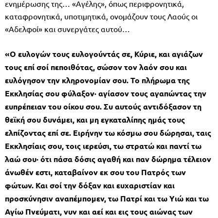
ενημέρωσης της… «Αγέλης», όπως περιφρονητικά,
καταφρονητικά, υποτιμητικά, ονομάζουν τους Λαούς οι
«Αδελφοί» και συνεργάτες αυτού…
«Ο ευλογών τους ευλογούντάς σε, Κύριε, και αγιάζων
τους επί σοί πεποιθότας, σώσον τον λαόν σου και
ευλόγησον την κληρονομίαν σου. Το πλήρωμα της
Εκκλησίας σου φύλαξον· αγίασον τους αγαπώντας την
ευπρέπειαν του οίκου σου. Συ αυτούς αντιδόξασον τη
θεϊκή σου δυνάμει, και μη εγκαταλίπης ημάς τους
ελπίζοντας επί σε. Ειρήνην τω κόσμω σου δώρησαι, ταις
Εκκλησίαις σου, τοις ιερεύσι, τω στρατώ και παντί τω
λαώ σου· ότι πάσα δόσις αγαθή και παν δώρημα τέλειον
άνωθέν εστι, καταβαίνον εκ σου του Πατρός των
φώτων. Και σοί την δόξαν και ευχαριστίαν και
προσκύνησιν αναπέμπομεν, τω Πατρί και τω Υιώ και τω
Αγίω Πνεύματι, νυν και αεί και εις τους αιώνας των