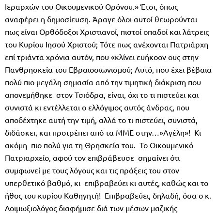
Ιεραρχών του Οικουμενικού Θρόνου.» Έτσι, όπως
αναφέρει η δημοσίευση. Άραγε όλοι αυτοί θεωρούνται
πως είναι Ορθόδοξοι Χριστιανοί, πιστοί οπαδοί και λάτρεις
του Κυρίου Ιησού Χριστού; Τότε πως ανέχονται Πατριάρχη
επί τριάντα χρόνια αυτόν, που «κλίνει ευήκοον ους στην
Πανθρησκεία του Εβραιοσιωνισμού; Αυτό, που έχει βέβαια
πολύ πιο μεγάλη σημασία από την τιμητική διάκριση που
απονεμήθηκε στον Τσιόδρα, είναι, όχι το τι πιστεύει και
συνιστά κι εντέλλεται ο ελλόγιμος αυτός άνδρας, που
αποδέχτηκε αυτή την τιμή, αλλά το τι πιστεύει, συνιστά,
διδάσκει, και προτρέπει από τα ΜΜΕ στην…»Αγέλη»! Κι
ακόμη πιο πολύ για τη Θρησκεία του. Το Οικουμενικό
Πατριαρχείο, αφού τον επιβράβευσε σημαίνει ότι
συμφωνεί με τους λόγους και τις πράξεις του στον
υπερθετικό βαθμό, κι επιβραβεύει κι αυτές, καθώς και το
ήθος του κυρίου Καθηγητή! Επιβραβεύει, δηλαδή, όσα ο κ.
Λοιμωξιολόγος διαφήμισε διά των μέσων μαζικής