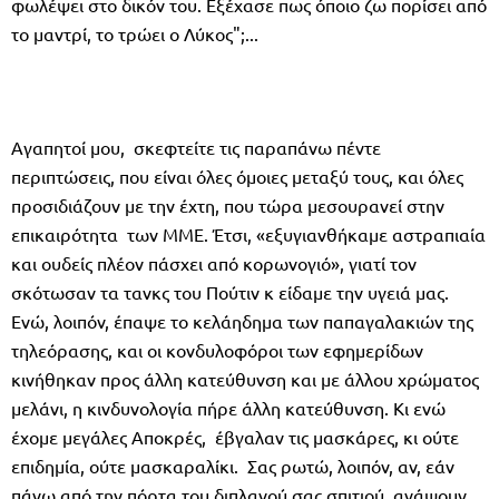
φωλέψει στο δικόν του. Εξέχασε πως όποιο ζω πορίσει από
το μαντρί, το τρώει ο Λύκος";...
Αγαπητοί μου, σκεφτείτε τις παραπάνω πέντε
περιπτώσεις, που είναι όλες όμοιες μεταξύ τους, και όλες
προσιδιάζουν με την έχτη, που τώρα μεσουρανεί στην
επικαιρότητα των ΜΜΕ. Έτσι, «εξυγιανθήκαμε αστραπιαία
και ουδείς πλέον πάσχει από κορωνογιό», γιατί τον
σκότωσαν τα τανκς του Πούτιν κ είδαμε την υγειά μας.
Ενώ, λοιπόν, έπαψε το κελάηδημα των παπαγαλακιών της
τηλεόρασης, και οι κονδυλοφόροι των εφημερίδων
κινήθηκαν προς άλλη κατεύθυνση και με άλλου χρώματος
μελάνι, η κινδυνολογία πήρε άλλη κατεύθυνση. Κι ενώ
έχομε μεγάλες Αποκρές, έβγαλαν τις μασκάρες, κι ούτε
επιδημία, ούτε μασκαραλίκι. Σας ρωτώ, λοιπόν, αν, εάν
πάνω από την πόρτα του διπλανού σας σπιτιού ανάψουν