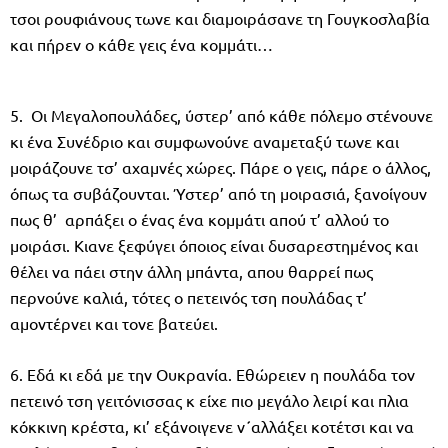
τσοι ρουφιάνους τωνε και διαμοιράσανε τη Γουγκοσλαβία
και πήρεν ο κάθε γεις ένα κομμάτι…
5. Οι Μεγαλοπουλάδες, ύστερ’ από κάθε πόλεμο στένουνε
κι ένα Συνέδριο και συμφωνούνε αναμεταξύ τωνε και
μοιράζουνε τσ’ αχαμνές χώρες. Πάρε ο γεις, πάρε ο άλλος,
όπως τα συβάζουνται. Ύστερ’ από τη μοιρασιά, ξανοίγουν
πως θ’ αρπάξει ο ένας ένα κομμάτι απού τ’ αλλού το
μοιράσι. Κιανε ξεφύγει όποιος είναι δυσαρεστημένος και
θέλει να πάει στην άλλη μπάντα, απου θαρρεί πως
περνούνε καλιά, τότες ο πετεινός τση πουλάδας τ’
αμοντέρνει και τονε βατεύει.
6. Εδά κι εδά με την Ουκρανία. Εθώρειεν η πουλάδα τον
πετεινό τση γειτόνισσας κ είχε πιο μεγάλο λειρί και πλια
κόκκινη κρέστα, κι’ εξάνοιγενε ν΄αλλάξει κοτέτσι και να