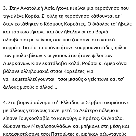
3. Στην Ανατολική Ασία ήτονε κι είναι μια χερσόνησο που
τηνε λένε Κορέα. Σ’ ούλη τη χερσόνησο κάθουνται απ’
όταν εστάθηκεν ο Κόσμους Κορεάτες. Ο διάολος τσ’ ήβαλε
και τσακωστήκανε και δεν ήθελαν οι του Βοριά
αλισιβερίσι με κείνους σας που ζούσανε στο νοτικό
κομμάτι. Γιατί οι αποπάνω ήτονε κουμμουνιστάδες φίλοι
των μπολσεβίκων κ οι γιαποκάτω ήτανε φίλοι των
Αμερκάνων. Κιαν εκατάλαβα καλά, Ρούσοι κι Αμερκάνοι
βάλανε αλληλομαχιά στσοι Κορεάτες, για
να εκμεταλλεύγουνται τσοι μισούς ο γείς τωνε και τσ’
άλλους μισούς ο άλλος!...
4. Στα βορινά σύνορα τσ’ Ελλάδας οι Σέρβοι τακιμιάσανε
με άλλους γειτόνους τωνε μετά το Δεύτερο πόλεμο κ
είπανε Γουγκοσλαβία το καινούργιο Κράτος. Οι Διαόλοι
δώκανε των Μεγαλοπουλάδων και μπήκανε στη μέση και
κατασκοτώσανε τσοι Πατριώτες κι αφήκαν αζωντανούς