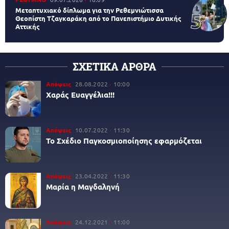
Μεταπτυχιακό δίπλωμα για την Ρεθεμνιώτισσα
Θεοπίστη Τζαγκαράκη από το Πανεπιστήμιο Δυτικής
Αττικής
ΣΧΕΤΙΚΑ ΑΡΘΡΑ
Απόψεις
28.08.2022
10:00
Χαράς Ευαγγέλια!!!
Απόψεις
10.07.2022
11:30
Το Σχέδιο Παγκοσμιοποίησης εφαρμόζεται
Απόψεις
23.04.2022
11:30
Μαρία η Μαγδαληνή
Απόψεις
24.12.2021
11:00