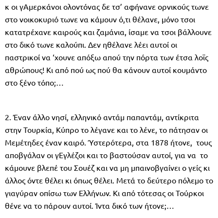
κ οι γΑμερκάνοι ολοντόνας δε τσ’ αφήνανε ορνικούς τωνε
στο νοικοκυριό τωνε να κάμουν ό,τι θέλανε, μόνο τσοι
κατατρέχανε καιρούς και ζαμάνια, ίσαμε να τσοι βάλλουνε
στο δικό τωνε καλούπι. Δεν ηθέλανε λέει αυτοί οι
παστρικοί να ‘χουνε απόξω απού την πόρτα των έτσα λοϊς
αθρώπους! Κι από πού ως πού θα κάνουν αυτοί κουμάντο
στο ξένο τόπο;…
2. Έναν άλλο νησί, ελληνικό αντάμ παπαντάμ, αντίκριτα
στην Τουρκία, Κύπρο το λέγανε και το λένε, το πάτησαν οι
Μεμέτηδες έναν καιρό. Ύστερότερα, στα 1878 ήτονε, τους
αποβγάλαν οι γΕγλέζοι και το βαστούσαν αυτοί, για να το
κάμουνε βλεπέ του Σουέζ και να μη μπαινοβγαίνει ο γείς κι
άλλος όντε θέλει κι όπως θέλει. Μετά το δεύτερο πόλεμο το
γιαγύραν οπίσω των Ελλήνων. Κι από τότεσας οι Τούρκοι
θένε να το πάρουν αυτοί. Ίντα δικό των ήτονε;…