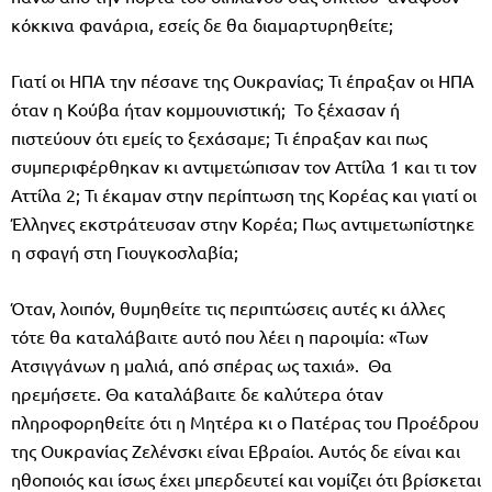
κόκκινα φανάρια, εσείς δε θα διαμαρτυρηθείτε;
Γιατί οι ΗΠΑ την πέσανε της Ουκρανίας; Τι έπραξαν οι ΗΠΑ
όταν η Κούβα ήταν κομμουνιστική; Το ξέχασαν ή
πιστεύουν ότι εμείς το ξεχάσαμε; Τι έπραξαν και πως
συμπεριφέρθηκαν κι αντιμετώπισαν τον Αττίλα 1 και τι τον
Αττίλα 2; Τι έκαμαν στην περίπτωση της Κορέας και γιατί οι
Έλληνες εκστράτευσαν στην Κορέα; Πως αντιμετωπίστηκε
η σφαγή στη Γιουγκοσλαβία;
Όταν, λοιπόν, θυμηθείτε τις περιπτώσεις αυτές κι άλλες
τότε θα καταλάβαιτε αυτό που λέει η παροιμία: «Των
Ατσιγγάνων η μαλιά, από σπέρας ως ταχιά». Θα
ηρεμήσετε. Θα καταλάβαιτε δε καλύτερα όταν
πληροφορηθείτε ότι η Μητέρα κι ο Πατέρας του Προέδρου
της Ουκρανίας Ζελένσκι είναι Εβραίοι. Αυτός δε είναι και
ηθοποιός και ίσως έχει μπερδευτεί και νομίζει ότι βρίσκεται