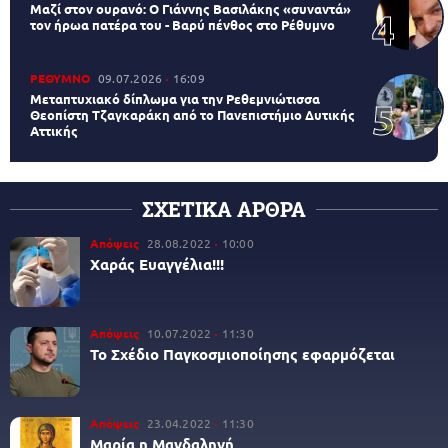
Μαζί στον ουρανό: Ο Γιάννης Βασιλάκης «συναντά»
τον ήρωα πατέρα του - Βαρύ πένθος στο Ρέθυμνο
ΡΕΘΥΜΝΟ
09.07.2026
16:09
Μεταπτυχιακό δίπλωμα για την Ρεθεμνιώτισσα
Θεοπίστη Τζαγκαράκη από το Πανεπιστήμιο Δυτικής
Αττικής
ΣΧΕΤΙΚΑ ΑΡΘΡΑ
Απόψεις
28.08.2022
10:00
Χαράς Ευαγγέλια!!!
Απόψεις
10.07.2022
11:30
Το Σχέδιο Παγκοσμιοποίησης εφαρμόζεται
Απόψεις
23.04.2022
11:30
Μαρία η Μαγδαληνή