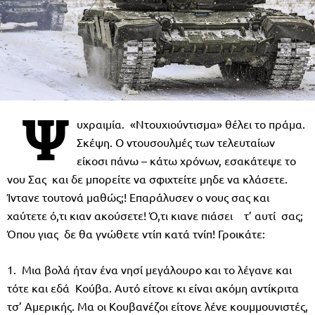
Ψ
υχραιμία. «Ντουχιούντισμα» θέλει το πράμα.
Σκέψη. Ο ντουσουλμές των τελευταίων
είκοσι πάνω – κάτω χρόνων, εσακάτεψε το
νου Σας και δε μπορείτε να σφιχτείτε μηδε να κλάσετε.
Ίντανε τουτονά μαθώς;! Επαράλυσεν ο νους σας και
χαύτετε ό,τι κιαν ακούσετε! Ό,τι κιανε πιάσει τ’ αυτί σας;
Όπου γιας δε θα γνώθετε ντίπ κατά τνίπ! Γροικάτε:
1. Μια βολά ήταν ένα νησί μεγάλουρο και το λέγανε και
τότε και εδά Κούβα. Αυτό είτονε κι είναι ακόμη αντίκριτα
τσ’ Αμερικής. Μα οι Κουβανέζοι είτονε λένε κουμμουνιστές,