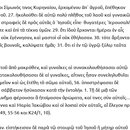
οι Σίμωνός τινος Κυρηναίου, ἐρχομένου ἀπ᾿ ἀγροῦ, ἐπέθηκαν
οῦ. 27. ἠκολούθει δὲ αὐτῷ πολὺ πλῆθος τοῦ λαοῦ καὶ γυναικῶ
. στραφεὶς δὲ πρὸς αὐτὰς ὁ ᾿Ιησοῦς εἶπε· θυγατέρες ῾Ιερουσαλ
τε καὶ ἐπὶ τὰ τέκνα ὑμῶν. 29. ὅτι ἰδοὺ ἔρχονται ἡμέραι ἐν αἷς
αἳ οὐκ ἐγέννησαν, καὶ μαστοὶ οἳ οὐκ ἐθήλασαν. 30. τότε ἄρξοντα
τοῖς βουνοῖς, καλύψατε ἡμᾶς· 31. ὅτι εἰ ἐν τῷ ὑγρῷ ξύλῳ ταῦτα
αὐτοῦ ἀπὸ μακρόθεν, καὶ γυναῖκες αἱ συνακολουθήσασαι αὐτῷ
ατακολουθήσασαι δὲ αἱ γυναῖκες, αἵτινες ἦσαν συνεληλυθυῖαι
ημεῖον καὶ ὡς ἐτέθη τὸ σῶμα αὐτοῦ, 56. ὑποστρέψασαι δὲ
 σάββατον ἡσύχασαν κατὰ τὴν ἐντολήν. 1. Τῇ δὲ μιᾷ τῶν
μνῆμα φέρουσαι ἃ ἡτοίμασαν ἀρώματα, καί τινες σὺν αὐταῖς
να καὶ Μαρία Ἰακώβου καὶ οἱ λοιπαὶ σὺν αὐταῖς, αἳ ἔλεγον πρ
49, 55-56 και Κ24/1, 10).
σαν. εἱστήκεισαν δὲ παρὰ τῷ σταυρῷ τοῦ Ἰησοῦ ἡ μήτηρ αὐτοῦ