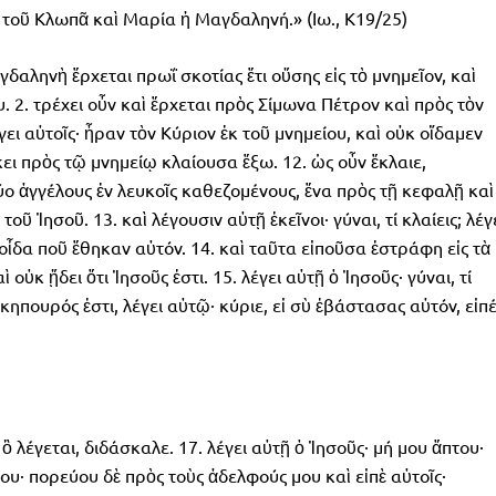
 τοῦ Κλωπᾶ καὶ Μαρία ἡ Μαγδαληνή.» (Ιω., Κ19/25)
αληνὴ ἔρχεται πρωΐ σκοτίας ἔτι οὔσης εἰς τὸ μνημεῖον, καὶ
υ. 2. τρέχει οὖν καὶ ἔρχεται πρὸς Σίμωνα Πέτρον καὶ πρὸς τὸν
γει αὐτοῖς· ἦραν τὸν Κύριον ἐκ τοῦ μνημείου, καὶ οὐκ οἴδαμεν
ει πρὸς τῷ μνημείῳ κλαίουσα ἔξω. 12. ὡς οὖν ἔκλαιε,
ύο ἀγγέλους ἐν λευκοῖς καθεζομένους, ἕνα πρὸς τῇ κεφαλῇ καὶ
οῦ Ἰησοῦ. 13. καὶ λέγουσιν αὐτῇ ἐκεῖνοι· γύναι, τί κλαίεις; λέγ
 οἶδα ποῦ ἔθηκαν αὐτόν. 14. καὶ ταῦτα εἰποῦσα ἐστράφη εἰς τὰ
οὐκ ᾔδει ὅτι Ἰησοῦς ἐστι. 15. λέγει αὐτῇ ὁ Ἰησοῦς· γύναι, τί
ὁ κηπουρός ἐστι, λέγει αὐτῷ· κύριε, εἰ σὺ ἐβάστασας αὐτόν, εἰπ
ὃ λέγεται, διδάσκαλε. 17. λέγει αὐτῇ ὁ Ἰησοῦς· μή μου ἅπτου·
· πορεύου δὲ πρὸς τοὺς ἀδελφούς μου καὶ εἰπὲ αὐτοῖς·