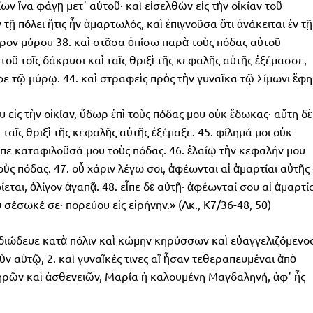
ων ἵνα φάγῃ μετ᾿ αὐτοῦ· καὶ εἰσελθὼν εἰς τὴν οἰκίαν τοῦ
 τῇ πόλει ἥτις ἦν ἁμαρτωλός, καὶ ἐπιγνοῦσα ὅτι ἀνάκειται ἐν τῇ
ρον μύρου 38. καὶ στᾶσα ὀπίσω παρὰ τοὺς πόδας αὐτοῦ
οῦ τοῖς δάκρυσι καὶ ταῖς θριξὶ τῆς κεφαλῆς αὐτῆς ἐξέμασσε,
φε τῷ μύρῳ. 44. καὶ στραφεὶς πρὸς τὴν γυναῖκα τῷ Σίμωνι ἔφη
υ εἰς τὴν οἰκίαν, ὕδωρ ἐπὶ τοὺς πόδας μου οὐκ ἔδωκας· αὕτη δὲ
 ταῖς θριξὶ τῆς κεφαλῆς αὐτῆς ἐξέμαξε. 45. φίλημά μοι οὐκ
λιπε καταφιλοῦσά μου τοὺς πόδας. 46. ἐλαίῳ τὴν κεφαλήν μου
ὺς πόδας. 47. οὗ χάριν λέγω σοι, ἀφέωνται αἱ ἁμαρτίαι αὐτῆς 
ίεται, ὀλίγον ἀγαπᾷ. 48. εἶπε δὲ αὐτῇ· ἀφέωνταί σου αἱ ἁμαρτία
υ σέσωκέ σε· πορεύου εἰς εἰρήνην.» (Λκ., Κ7/36-48, 50)
ς διώδευε κατὰ πόλιν καὶ κώμην κηρύσσων καὶ εὐαγγελιζόμενο
ὺν αὐτῷ, 2. καὶ γυναῖκές τινες αἳ ἦσαν τεθεραπευμέναι ἀπὸ
ηρῶν καὶ ἀσθενειῶν, Μαρία ἡ καλουμένη Μαγδαληνή, ἀφ᾿ ἧς