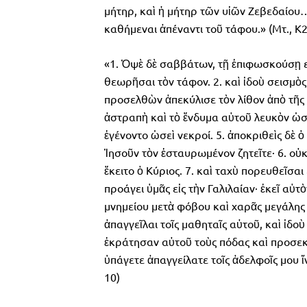
μήτηρ, καὶ ἡ μήτηρ τῶν υἱῶν Ζεβεδαίου
καθήμεναι ἀπέναντι τοῦ τάφου.» (Μτ., Κ2
«1. Ὀψὲ δὲ σαββάτων, τῇ ἐπιφωσκούσῃ ε
θεωρῆσαι τὸν τάφον. 2. καὶ ἰδοὺ σεισμὸς
προσελθὼν ἀπεκύλισε τὸν λίθον ἀπὸ τῆς 
ἀστραπὴ καὶ τὸ ἔνδυμα αὐτοῦ λευκὸν ὡσε
ἐγένοντο ὡσεὶ νεκροί. 5. ἀποκριθεὶς δὲ ὁ 
Ἰησοῦν τὸν ἐσταυρωμένον ζητεῖτε· 6. οὐκ
ἔκειτο ὁ Κύριος. 7. καὶ ταχὺ πορευθεῖσαι
προάγει ὑμᾶς εἰς τὴν Γαλιλαίαν· ἐκεῖ αὐτ
μνημείου μετὰ φόβου καὶ χαρᾶς μεγάλης 
ἀπαγγεῖλαι τοῖς μαθηταῖς αὐτοῦ, καὶ ἰδο
ἐκράτησαν αὐτοῦ τοὺς πόδας καὶ προσεκύ
ὑπάγετε ἀπαγγείλατε τοῖς ἀδελφοῖς μου ἵν
10)