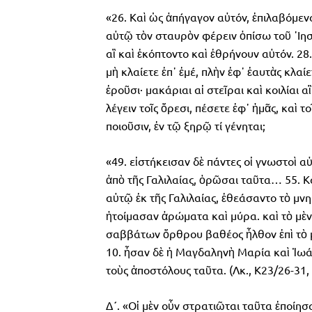
«26. Καὶ ὡς ἀπήγαγον αὐτόν, ἐπιλαβόμεν
αὐτῷ τὸν σταυρὸν φέρειν ὀπίσω τοῦ ᾿Ιησ
αἳ καὶ ἐκόπτοντο καὶ ἐθρήνουν αὐτόν. 28
μὴ κλαίετε ἐπ᾿ ἐμέ, πλὴν ἐφ᾿ ἑαυτὰς κλαίε
ἐροῦσι· μακάριαι αἱ στεῖραι καὶ κοιλίαι 
λέγειν τοῖς ὄρεσι, πέσετε ἐφ᾿ ἡμᾶς, καὶ 
ποιοῦσιν, ἐν τῷ ξηρῷ τί γένηται;
«49. εἱστήκεισαν δὲ πάντες οἱ γνωστοὶ 
ἀπὸ τῆς Γαλιλαίας, ὁρῶσαι ταῦτα… 55. Κ
αὐτῷ ἐκ τῆς Γαλιλαίας, ἐθεάσαντο τὸ μν
ἡτοίμασαν ἀρώματα καὶ μύρα. καὶ τὸ μὲν
σαββάτων ὄρθρου βαθέος ἦλθον ἐπὶ τὸ 
10. ἦσαν δὲ ἡ Μαγδαληνὴ Μαρία καὶ Ἰωάν
τοὺς ἀποστόλους ταῦτα. (Λκ., Κ23/26-31, 
Δ΄. «Οἱ μὲν οὖν στρατιῶται ταῦτα ἐποίη