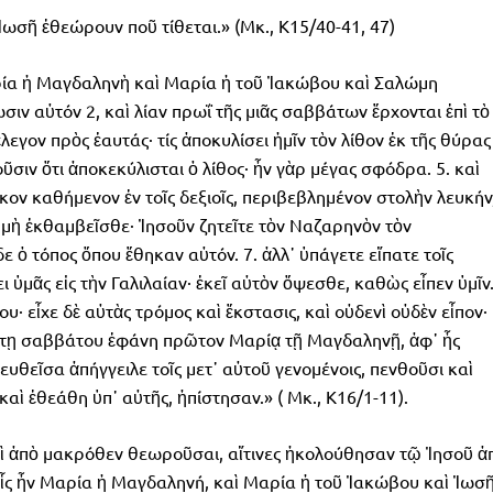
ωσῆ ἐθεώρουν ποῦ τίθεται.» (Μκ., Κ15/40-41, 47)
ρία ἡ Μαγδαληνὴ καὶ Μαρία ἡ τοῦ Ἰακώβου καὶ Σαλώμη
ν αὐτόν 2, καὶ λίαν πρωΐ τῆς μιᾶς σαββάτων ἔρχονται ἐπὶ τὸ
ἔλεγον πρὸς ἑαυτάς· τίς ἀποκυλίσει ἡμῖν τὸν λίθον ἐκ τῆς θύρας
σιν ὅτι ἀποκεκύλισται ὁ λίθος· ἦν γὰρ μέγας σφόδρα. 5. καὶ
σκον καθήμενον ἐν τοῖς δεξιοῖς, περιβεβλημένον στολὴν λευκήν
· μὴ ἐκθαμβεῖσθε· Ἰησοῦν ζητεῖτε τὸν Ναζαρηνὸν τὸν
ε ὁ τόπος ὅπου ἔθηκαν αὐτόν. 7. ἀλλ᾿ ὑπάγετε εἴπατε τοῖς
 ὑμᾶς εἰς τὴν Γαλιλαίαν· ἐκεῖ αὐτὸν ὄψεσθε, καθὼς εἶπεν ὑμῖν
υ· εἶχε δὲ αὐτὰς τρόμος καὶ ἔκστασις, καὶ οὐδενὶ οὐδὲν εἶπον·
ώτῃ σαββάτου ἐφάνη πρῶτον Μαρίᾳ τῇ Μαγδαληνῇ, ἀφ᾿ ἧς
ρευθεῖσα ἀπήγγειλε τοῖς μετ᾿ αὐτοῦ γενομένοις, πενθοῦσι καὶ
 καὶ ἐθεάθη ὑπ᾿ αὐτῆς, ἠπίστησαν.» ( Μκ., Κ16/1-11).
λαὶ ἀπὸ μακρόθεν θεωροῦσαι, αἵτινες ἠκολούθησαν τῷ Ἰησοῦ ἀ
 αἷς ἦν Μαρία ἡ Μαγδαληνή, καὶ Μαρία ἡ τοῦ Ἰακώβου καὶ Ἰωσ