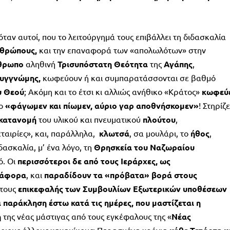
όταν αυτοί, που το λειτούργημά τους επιβάλλει τη διδασκαλία
νθρώπους,
και την επαναφορά των «απολωλότων» στην
θρωπο
αληθινή
Τρισυπόστατη Θεότητα
της
Αγάπης
,
υγγνώμης,
κωφεύουν ή και συμπαρατάσσονται σε βαθμό
υ Θεού
; Ακόμη και το έτσι κι αλλιώς ανήθικο «Κράτος»
κωφεύ
το
«φάγωμεν και πίωμεν, αύριο γαρ αποθνήσκομεν»
! Στηρίζε
κατανομή
του υλικού και πνευματικού
πλούτου
,
αιρίες», και, παράλληλα,
κλωτσά
, σα μουλάρι, το
ήθος
,
ιδασκαλία, μ’ ένα λόγο, τη
Θρησκεία του Ναζωραίου
ό. Οι
περισσότεροι δε από τους Ιεράρχες, ως
ιάφορα
, και
παραδίδουν τα «πρόβατα» βορά στους
στους
επικεφαλής των Συμβουλίων Εξωτερικών υποθέσεων
 παράκληση έστω κατά τις ημέρες, που μαστίζεται η
η
της νέας μάστιγας από τους εγκέφαλους της «
Νέας