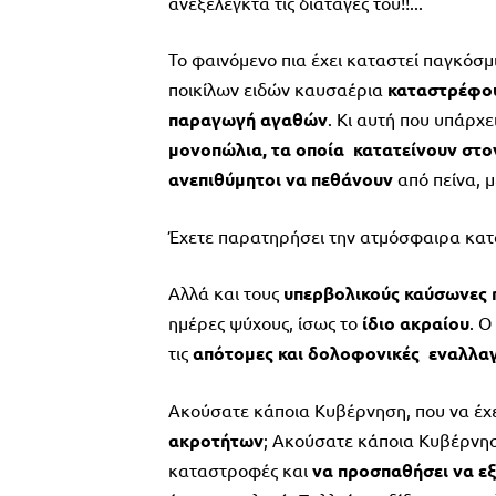
ανεξέλεγκτα τις διαταγές του!!...
Το φαινόμενο πια έχει καταστεί παγκόσμ
ποικίλων ειδών καυσαέρια
καταστρέφο
παραγωγή αγαθών
. Κι αυτή που υπάρχ
μονοπώλια, τα οποία κατατείνουν στο
ανεπιθύμητοι να πεθάνουν
από πείνα, 
Έχετε παρατηρήσει την ατμόσφαιρα κατά
Αλλά και τους
υπερβολικούς καύσωνες 
ημέρες ψύχους, ίσως το
ίδιο ακραίου
. 
τις
απότομες και δολοφονικές εναλλαγ
Ακούσατε κάποια Κυβέρνηση, που να έχε
ακροτήτων
; Ακούσατε κάποια Κυβέρνη
καταστροφές και
να προσπαθήσει να εξ