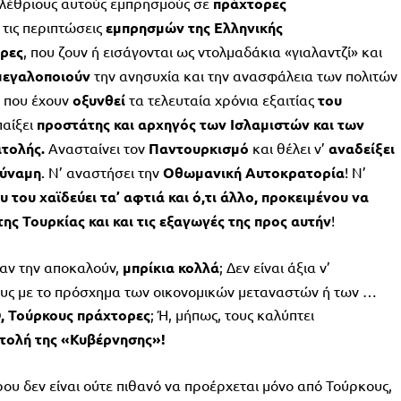
ολέθριους αυτούς εμπρησμούς σε
πράχτορες
τις περιπτώσεις
εμπρησμών της Ελληνικής
ρες
, που ζουν ή εισάγονται ως ντολμαδάκια «γιαλαντζί» και
μεγαλοποιούν
την ανησυχία και την ανασφάλεια των πολιτών
, που έχουν
οξυνθεί
τα τελευταία χρόνια εξαιτίας
του
παίξει
προστάτης και αρχηγός των Ισλαμιστών και των
τολής.
Ανασταίνει τον
Παντουρκισμό
και θέλει ν’
αναδείξει
δύναμη
. Ν’ αναστήσει την
Οθωμανική Αυτοκρατορία
! Ν’
υ του χαϊδεύει τα’ αφτιά και ό,τι άλλο, προκειμένου να
ης Τουρκίας και και τις εξαγωγές της προς αυτήν
!
ιαν την αποκαλούν,
μπρίκια κολλά
; Δεν είναι άξια ν’
ους με το πρόσχημα των οικονομικών μεταναστών ή των …
, Τούρκους πράχτορες
; Ή, μήπως, τους καλύπτει
ντολή της «Κυβέρνησης»!
ου δεν είναι ούτε πιθανό να προέρχεται μόνο από Τούρκους,