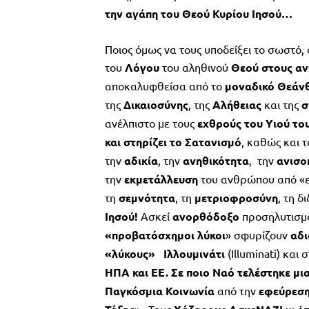
την αγάπη του Θεού Κυρίου Ιησού…
Ποιος όμως να τους υποδείξει το σωστό, 
του
Λόγου
του αληθινού
Θεού στους α
αποκαλυφθείσα από το
μοναδικό Θεάν
της
Δικαιοσύνης
, της
Αλήθειας
και της
σ
ανέλπιστο με τους
εχθρούς του Υιού το
και στηρίζει το Σατανισμό
, καθώς και 
την
αδικία
, την
ανηθικότητα
, την
ανισο
την
εκμετάλλευση
του ανθρώπου από «ετ
τη
σεμνότητα
, τη
μετριοφροσύνη
, τη δ
Ιησού!
Ασκεί
ανορθόδοξο
προσηλυτισμ
«προβατόσχημοι λύκοι
» σφυρίζουν
αδ
«λύκους» Ιλλουμινάτι
(Illuminati) και 
ΗΠΑ και ΕΕ.
Σε ποιο Ναό τελέστηκε μια
Παγκόσμια Κοινωνία
από την
εφεύρεσ