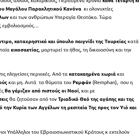
ποιους άλλους χαχαμίκους; Περασμένα χρόνια
κάθε Τετάρτη κ
του Μεγάλου Παρακλητικού Κανόνα
κι ολονυχτίες
έλων
και των ανθρώπων Υπεραγία Θεοτόκο. Τώρα
ς εμβολιασμούς…
ντιμο, καταχρηστικό και ύπουλο παιγνίδι της Τουρκίας
κατά
υταία
εικοσαετίας
, μαρτυρεί το ήθος, τη δικαιοσύνη και την
τις πληγείσες περιοχές. Από τα
κατακαημένα χωριά
και
ούς
και μη. Αυτά τα θύματα του
Ρεμφάν
(Remphan), που η
ές
θα γέμιζαν από πιστούς οι Ναοί
, και με
σεις
θα ζητούσαν από τον
Τριαδικό Θεό της αγάπης και της
ό την Κυρία των Αγγέλων τη μεσιτεία Της προς τον Υιό και
ιοι Υπάλληλοι του Εβραιοσιωνιστικού Κράτους κ εχτελούν