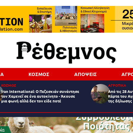
ΔΑ
ΚΟΣΜΟΣ
ΑΠΟΨΕΙΣ
ΑΓΡ
ΚΟΣΜΟΣ
ΑΓΡΟΤΙΚΑ
Iran International: Ο Πεζεσκιάν συνάντησε
Από τις 28 Αυ
τον Χαμενεΐ σε ένα αυτοκίνητο - Άκουσε
Κάρτα του Αγ
μια φωνή αλλά δεν τον είδε ποτέ
της δήλωσης