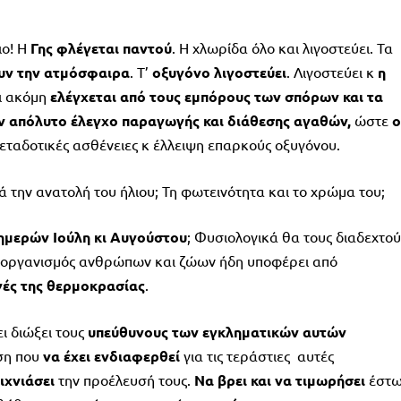
ιο! Η
Γης φλέγεται παντού
. Η χλωρίδα όλο και λιγοστεύει. Τα
υν την ατμόσφαιρα
. Τ’
οξυγόνο λιγοστεύει
. Λιγοστεύει κ
η
ει ακόμη
ελέγχεται από τους εμπόρους των σπόρων και τα
ν απόλυτο έλεγχο παραγωγής και διάθεσης αγαθών,
ώστε
ο
μεταδοτικές ασθένειες κ έλλειψη επαρκούς οξυγόνου.
 την ανατολή του ήλιου; Τη φωτεινότητα και το χρώμα του;
ημερών Ιούλη κι Αυγούστου
; Φυσιολογικά θα τους διαδεχτο
Ο οργανισμός ανθρώπων και ζώων ήδη υποφέρει από
ές της θερμοκρασίας
.
ι διώξει τους
υπεύθυνους των εγκληματικών αυτών
ση που
να έχει ενδιαφερθεί
για τις τεράστιες αυτές
ιχνιάσει
την προέλευσή τους.
Να βρει και να τιμωρήσει
έστ