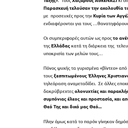
Τάξης
». Τους
Χάζαρους ΑσκεΝΑΖΙ
κι ό
Παρασκευή τελούσαν την ακολουθία 
με προσευχές προς την
Κυρία των Αγγ
ενδιαφέρονται για τους …θανατηφόρου
Οι συμπεριφορές αυτών ως προς
το ανέ
της
Ελλάδας
κατά τη διάρκεια της τελε
υποκρισία των μελών τους…
Πόνος ψυχής τα γυρισμένα «βίντεο» από 
τους
ξεσπιτωμένους Έλληνες Χριστιαν
τηλεόραση αναμεταδίδει. Σε άλλες εποχ
δακρύβρεχτες
ολονυχτίες και παρακλή
συμπόνιας έλεος και προστασία, και απ
Θεό Της και δικό μας Θεό...
Πλην όμως κατά το παρόν γίνηκαν δημόσ