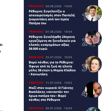
ΡΕΘΥΜΝΟ
04.08.2026
14:00
Ρέθυμνο: Συγκλονίζει ο
αποχαιρετισμός στον Παντελή
Διαμαντάκη από τον Ιερέα
Πατέρα του
ΡΕΘΥΜΝΟ
01.08.2026
10:44
Ρέθυμνο: Συνελήφθη 24χρονη
εργαζόμενη σε ξενοδοχείο για
ει
κλοπές κοσμημάτων αξίας
38.000 ευρώ
ι
ΡΕΘΥΜΝΟ
25.07.2026
16:09
Βαρύ πένθος για το Ρέθυμνο:
Έφυγε από τη ζωή σε ηλικία
μόλις 58 ετών η Μαρία Κλάδου
- Χανιωτάκη
ΡΕΘΥΜΝΟ
11.07.2026
13:05
Μαζί στον ουρανό: Ο Γιάννης
Βασιλάκης «συναντά» τον
ήρωα πατέρα του - Βαρύ
πένθος στο Ρέθυμνο
ΡΕΘΥΜΝΟ
09.07.2026
16:09