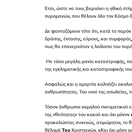
Έτσι, ώστε να τους βαραίνει η ηθική στ
πυρομανών, που θέλουν όλο τον Κόσμο δ
Δε φανταζόμουν τότε ότι, κατά το παρό
δράσης, έντασης, εύρους, και συμφοράς
πως θα επανερχόταν η λαίλαπα του πυρός
Με τόσο μεγάλη μανία καταστροφής, που
της εγκληματικής και καταστροφικής του
Ασφαλώς και η αμαρτία καλπάζει ακολο
ανθρωπότητας. Του υιού της απωλείας, το
Τόσον άνθρωποι χαμηλού πνευματικού επ
της «θεότητας» του κακού και όχι μόνον
προκαλώντας συνεχώς, ατιμώρητοι, το θ
θέλημά
Του
Χριστιανών. κΚαι όχι μόνο α