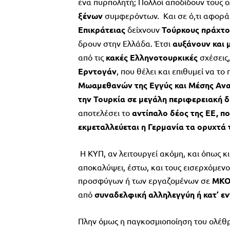
ένα πυρπολητή; Πολλοί αποδίδουν τους 
ξένων
συμφερόντων. Και σε ό,τι αφορά 
Επικράτειας
δείχνουν
Τούρκους πράχτο
δρουν στην Ελλάδα. Έτσι
αυξάνουν και 
από τις
κακές Ελληνοτουρκικές
σχέσεις
Ερντογάν
, που θέλει και επιθυμεί να το 
Μωαμεθανών της Εγγύς και Μέσης Ανα
την Τουρκία σε μεγάλη περιφερειακή 
αποτελέσει το
αντίπαλο δέος της ΕΕ, πο
εκμεταλλεύεται η Γερμανία τα ορυχτά τ
Η ΚΥΠ, αν λειτουργεί ακόμη, και όπως κ
αποκαλύψει, έστω, και τους εισερχόμεν
προσφύγων ή των εργαζομένων σε
ΜΚΟ
από
συναδελφική αλληλεγγύη ή κατ’ ε
Πλην όμως η παγκοσμιοποίηση του ολέθρ