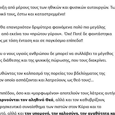
ήριξη από μέρους τους των ηθικών και φυσικών αυτουργών. Τ
ικό τους, έστω και καταστρεμμένο!
ν θα επανερχόταν δριμύτερα φαινόμενα πολύ πιο μεγάλης
, από εκείνα του «πρώτου γύρου». Όχι! Ποτέ δε φαντάστηκα
 με τόση ένταση και σε παγκόσμιο επίπεδο!!
 ο νους υγιούς ανθρώπου δε μπορεί να συλλάβει το μέγεθος
ς διάθεσης και της ψυχικής πώρωσης, που τους διακρίνει.
υθώντας τον καλπασμό της πορείας του βδελύγματος της
ν οποίο ασπάζονται και λατρεύουν, ως θεό τους!...
ιπέδου, όσο και «μορφωμένοι» αποτελούν τους λάτρεις αυτή
αρνούνται τον αληθινό Θεό
, αλλά και τον καθυβρίζουν,
ρησκευτικό συναίσθημα των πιστών στον Κύριο και το
υτό, αλλά και
την υπομονή, την καλοσύνη, την αγαθότητα κα