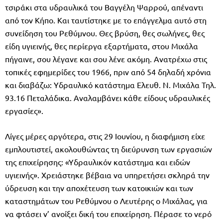
τσιράκι στα υδραυλικά του Βαγγέλη Ψαρρού, απέναντι
από τον Κήπο. Και ταυτίστηκε με το επάγγελμα αυτό στη
συνείδηση του Ρεθύμνου. Θες βρύση, θες σωλήνες, θες
είδη υγιεινής, θες περίεργα εξαρτήματα, στου Μιχάλα
πήγαινε, σου λέγανε και σου λένε ακόμη. Ανατρέχω στις
τοπικές εφημερίδες του 1966, πριν από 54 δηλαδή χρόνια
και διαβάζω: Υδραυλικό κατάστημα Ελευθ. Ν. Μιχάλα Τηλ.
93.16 Πεταλάδικα. Αναλαμβάνει κάθε είδους υδραυλικές
εργασίες».
Λίγες μέρες αργότερα, στις 29 Ιουνίου, η διαφήμιση είχε
εμπλουτιστεί, ακολουθώντας τη διεύρυνση των εργασιών
της επιχείρησης: «Υδραυλικόν κατάστημα και ειδών
υγιεινής». Χρειάστηκε βέβαια να υπηρετήσει σκληρά την
ύδρευση και την αποχέτευση των κατοικιών και των
καταστημάτων του Ρεθύμνου ο Λευτέρης ο Μιχάλας, για
να φτάσει ν’ ανοίξει δική του επιχείρηση. Πέρασε το νερό