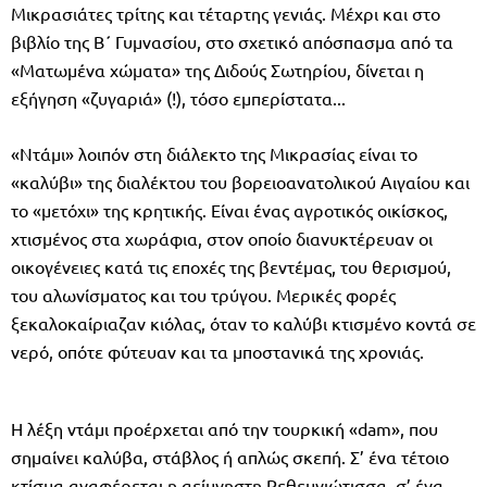
Μικρασιάτες τρίτης και τέταρτης γενιάς. Μέχρι και στο
βιβλίο της Β΄ Γυμνασίου, στο σχετικό απόσπασμα από τα
«Ματωμένα χώματα» της Διδούς Σωτηρίου, δίνεται η
εξήγηση «ζυγαριά» (!), τόσο εμπερίστατα...
«Ντάμι» λοιπόν στη διάλεκτο της Μικρασίας είναι το
«καλύβι» της διαλέκτου του βορειοανατολικού Αιγαίου και
το «μετόχι» της κρητικής. Είναι ένας αγροτικός οικίσκος,
χτισμένος στα χωράφια, στον οποίο διανυκτέρευαν οι
οικογένειες κατά τις εποχές της βεντέμας, του θερισμού,
του αλωνίσματος και του τρύγου. Μερικές φορές
ξεκαλοκαίριαζαν κιόλας, όταν το καλύβι κτισμένο κοντά σε
νερό, οπότε φύτευαν και τα μποστανικά της χρονιάς.
Η λέξη ντάμι προέρχεται από την τουρκική «dam», που
σημαίνει καλύβα, στάβλος ή απλώς σκεπή. Σ’ ένα τέτοιο
κτίσμα αναφέρεται η αείμνηστη Ρεθεμνιώτισσα, σ’ ένα