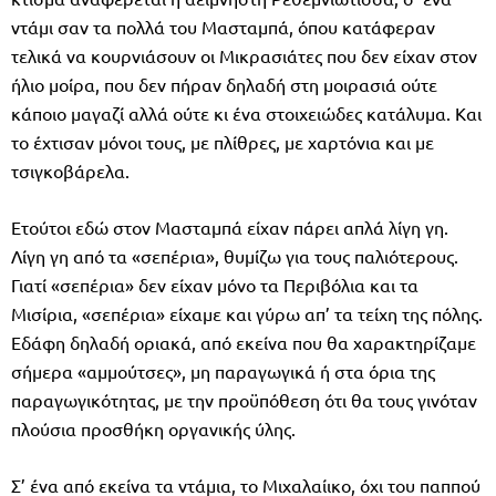
ντάμι σαν τα πολλά του Μασταμπά, όπου κατάφεραν
τελικά να κουρνιάσουν οι Μικρασιάτες που δεν είχαν στον
ήλιο μοίρα, που δεν πήραν δηλαδή στη μοιρασιά ούτε
κάποιο μαγαζί αλλά ούτε κι ένα στοιχειώδες κατάλυμα. Και
το έχτισαν μόνοι τους, με πλίθρες, με χαρτόνια και με
τσιγκοβάρελα.
Ετούτοι εδώ στον Μασταμπά είχαν πάρει απλά λίγη γη.
Λίγη γη από τα «σεπέρια», θυμίζω για τους παλιότερους.
Γιατί «σεπέρια» δεν είχαν μόνο τα Περιβόλια και τα
Μισίρια, «σεπέρια» είχαμε και γύρω απ’ τα τείχη της πόλης.
Εδάφη δηλαδή οριακά, από εκείνα που θα χαρακτηρίζαμε
σήμερα «αμμούτσες», μη παραγωγικά ή στα όρια της
παραγωγικότητας, με την προϋπόθεση ότι θα τους γινόταν
πλούσια προσθήκη οργανικής ύλης.
Σ’ ένα από εκείνα τα ντάμια, το Μιχαλαίικο, όχι του παππού