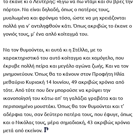
το έκανε κι ο Λευτέρης: «Εγώ να πω ντάμι και συ βρες την
πόρτα».
Να είναι δηλαδή, όπως ο πατέρας τους,
μυαλωμένα και φρόνιμα τόσο, ώστε να μη χρειάζονται
πολλά για ν’ αντιληφθούν κάτι. Όπως ακριβώς το έκανε ο
γονιός τους, μ’ ένα απλό κοίταγμά του.
Να τον θυμούνται, κι αυτά κι η Στέλλα, με το
χαρακτηριστικό του αυτό κοίταγμα και χαμόγελο, που
έκρυβε πολλή πείρα και μεγάλο αγώνα ζωής. Και να τον
μνημονεύουν. Όπως θα το κάνουν στον Προφήτη Ηλία
μεθαύριο Κυριακή 14 Ιουνίου, 49 ακριβώς χρόνια από
τότε. Από τότε που δεν μπορούσε να κρύψει την
ικανοποίησή του κάτω απ’ τη γαλάζια γραβάτα και το
περιποιημένο μουστάκι. Όπως θα τον θυμούνται και τ’
αδέρφια του, σαν δεύτερο πατέρα τους, που έφυγε, όπως
και ο Νικόλας τους, μέρα σημαδιακή, 43 ακριβώς χρόνια
μετά από εκείνον.