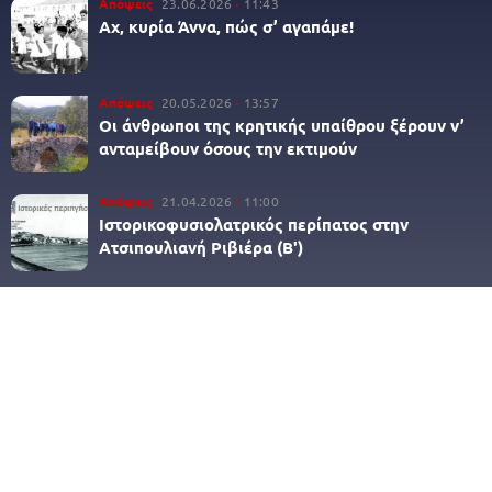
Απόψεις
23.06.2026
11:43
Αχ, κυρία Άννα, πώς σ’ αγαπάμε!
Απόψεις
20.05.2026
13:57
Οι άνθρωποι της κρητικής υπαίθρου ξέρουν ν’
ανταμείβουν όσους την εκτιμούν
Απόψεις
21.04.2026
11:00
Ιστορικοφυσιολατρικός περίπατος στην
Ατσιπουλιανή Ριβιέρα (Β')