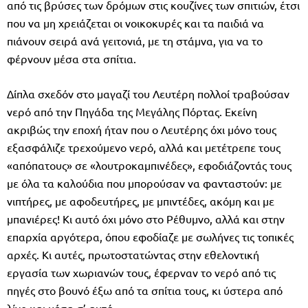
από τις βρύσες των δρόμων στις κουζίνες των σπιτιών, έτσι
που να μη χρειάζεται οι νοικοκυρές και τα παιδιά να
πιάνουν σειρά ανά γειτονιά, με τη στάμνα, για να το
φέρνουν μέσα στα σπίτια.
Δίπλα σχεδόν στο μαγαζί του Λευτέρη πολλοί τραβούσαν
νερό από την Πηγάδα της Μεγάλης Πόρτας. Εκείνη
ακριβώς την εποχή ήταν που ο Λευτέρης όχι μόνο τους
εξασφάλιζε τρεχούμενο νερό, αλλά και μετέτρεπε τους
«απόπατους» σε «λουτροκαμπινέδες», εφοδιάζοντάς τους
με όλα τα καλούδια που μπορούσαν να φανταστούν: με
νιπτήρες, με αφοδευτήρες, με μπιντέδες, ακόμη και με
μπανιέρες! Κι αυτό όχι μόνο στο Ρέθυμνο, αλλά και στην
επαρχία αργότερα, όπου εφοδίαζε με σωλήνες τις τοπικές
αρχές. Κι αυτές, πρωτοστατώντας στην εθελοντική
εργασία των χωριανών τους, έφερναν το νερό από τις
πηγές στο βουνό έξω από τα σπίτια τους, κι ύστερα από
λίγο και μέσα σ’ αυτά.