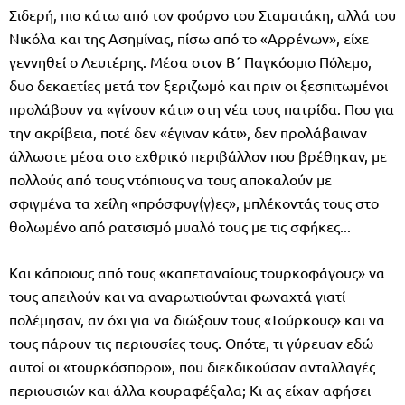
Σιδερή, πιο κάτω από τον φούρνο του Σταματάκη, αλλά του
Νικόλα και της Ασημίνας, πίσω από το «Αρρένων», είχε
γεννηθεί ο Λευτέρης. Μέσα στον Β΄ Παγκόσμιο Πόλεμο,
δυο δεκαετίες μετά τον ξεριζωμό και πριν οι ξεσπιτωμένοι
προλάβουν να «γίνουν κάτι» στη νέα τους πατρίδα. Που για
την ακρίβεια, ποτέ δεν «έγιναν κάτι», δεν προλάβαιναν
άλλωστε μέσα στο εχθρικό περιβάλλον που βρέθηκαν, με
πολλούς από τους ντόπιους να τους αποκαλούν με
σφιγμένα τα χείλη «πρόσφυγ(γ)ες», μπλέκοντάς τους στο
θολωμένο από ρατσισμό μυαλό τους με τις σφήκες...
Και κάποιους από τους «καπεταναίους τουρκοφάγους» να
τους απειλούν και να αναρωτιούνται φωναχτά γιατί
πολέμησαν, αν όχι για να διώξουν τους «Τούρκους» και να
τους πάρουν τις περιουσίες τους. Οπότε, τι γύρευαν εδώ
αυτοί οι «τουρκόσποροι», που διεκδικούσαν ανταλλαγές
περιουσιών και άλλα κουραφέξαλα; Κι ας είχαν αφήσει