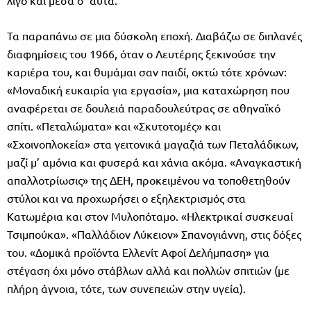
Τα παραπάνω σε μια δύσκολη εποχή. Διαβάζω σε διπλανές
διαφημίσεις του 1966, όταν ο Λευτέρης ξεκινούσε την
καριέρα του, και θυμάμαι σαν παιδί, οκτώ τότε χρόνων:
«Μοναδική ευκαιρία για εργασία», μια καταχώρηση που
αναφέρεται σε δουλειά παραδουλεύτρας σε αθηναϊκό
σπίτι. «Πεταλώματα» και «Σκυτοτομές» και
«Σχοινοπλοκεία» στα γειτονικά μαγαζιά των Πεταλάδικων,
μαζί μ’ αμόνια και φυσερά και χάνια ακόμα. «Αναγκαστική
απαλλοτρίωσις» της ΔΕΗ, προκειμένου να τοποθετηθούν
στύλοι και να προχωρήσει ο εξηλεκτρισμός στα
Κατωμέρια και στον Μυλοπόταμο. «Ηλεκτρικαί συσκευαί
Τσιμπούκα». «Παλλάδιον Λύκειον» Σπανογιάννη, στις δόξες
του. «Δομικά προϊόντα Ελλενίτ Αφοί Δελήμπαση» για
στέγαση όχι μόνο στάβλων αλλά και πολλών σπιτιών (με
πλήρη άγνοια, τότε, των συνεπειών στην υγεία).