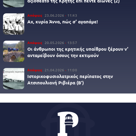
αξιοθέατο της Κρήτης επί πέντε αιώνες (2)
Απόψεις
23.06.2026
11:43
Αχ, κυρία Άννα, πώς σ’ αγαπάμε!
Απόψεις
20.05.2026
13:57
Οι άνθρωποι της κρητικής υπαίθρου ξέρουν ν’
ανταμείβουν όσους την εκτιμούν
Απόψεις
21.04.2026
11:00
Ιστορικοφυσιολατρικός περίπατος στην
Ατσιπουλιανή Ριβιέρα (Β')