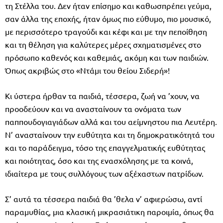
τη Στέλλα του. Δεν ήταν επίσημο και καθωσπρέπει γεύμα,
σαν άλλα της εποχής, ήταν όμως πιο εύθυμο, πιο μουσικό,
με περισσότερο τραγούδι και κέφι και με την πεποίθηση
και τη θέληση για καλύτερες μέρες σχηματισμένες στο
πρόσωπο καθενός και καθεμιάς, ακόμη και των παιδιών.
Όπως ακριβώς στο «Ντάμι του θείου Σιδερή»!
Κι ύστερα ήρθαν τα παιδιά, τέσσερα, ζωή να ’χουν, να
προοδεύουν και να ανασταίνουν τα ονόματα των
παππουδογιαγιάδων αλλά και του αείμνηστου πια Λευτέρη.
Ν’ ανασταίνουν την ευθύτητα και τη δημοκρατικότητά του
και το παράδειγμα, τόσο της επαγγελματικής ευθύτητας
και ποιότητας, όσο και της ενασχόλησης με τα κοινά,
ιδιαίτερα με τους συλλόγους των αξέχαστων πατρίδων.
Σ’ αυτά τα τέσσερα παιδιά θα ’θελα ν’ αφιερώσω, αντί
παραμυθίας, μια κλασική μικρασιάτικη παροιμία, όπως θα