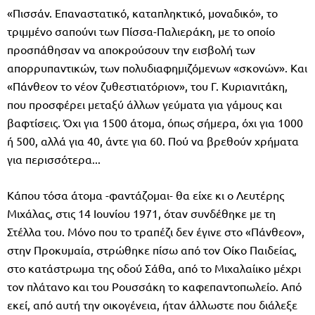
«Πισσάν. Επαναστατικό, καταπληκτικό, μοναδικό», το
τριμμένο σαπούνι των Πίσσα-Παλιεράκη, με το οποίο
προσπάθησαν να αποκρούσουν την εισβολή των
απορρυπαντικών, των πολυδιαφημιζόμενων «σκονών». Και
«Πάνθεον το νέον ζυθεστιατόριον», του Γ. Κυριανιτάκη,
που προσφέρει μεταξύ άλλων γεύματα για γάμους και
βαφτίσεις. Όχι για 1500 άτομα, όπως σήμερα, όχι για 1000
ή 500, αλλά για 40, άντε για 60. Πού να βρεθούν χρήματα
για περισσότερα...
Κάπου τόσα άτομα -φαντάζομαι- θα είχε κι ο Λευτέρης
Μιχάλας, στις 14 Ιουνίου 1971, όταν συνδέθηκε με τη
Στέλλα του. Μόνο που το τραπέζι δεν έγινε στο «Πάνθεον»,
στην Προκυμαία, στρώθηκε πίσω από τον Οίκο Παιδείας,
στο κατάστρωμα της οδού Σάθα, από το Μιχαλαίικο μέχρι
τον πλάτανο και του Ρουσσάκη το καφεπαντοπωλείο. Από
εκεί, από αυτή την οικογένεια, ήταν άλλωστε που διάλεξε