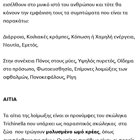
εισέλθουν στο μυικό ιστό του ανθρώπου και τότε θα
κάνουν την εμφάνιση τους τα συμπτώματα που είναι τα
παρακάτω:
Διάρροια, Κοιλιακές κράμπες, Κόπωση ή Χαμηλή ενέργεια,
Ναυτία, Εμετός.
Στην συνέχεια Πόνος στους μύες, Υψηλός πυρετός, Οίδημα
στο πρόσωπο, Φωτοευσθησία, Επίμονες λοιμώξεις των
οφθαλμών, Πονοκεφάλους, Ρίγη
ΑΙΤΙΑ
Τα αίτια της λοίμωξης είναι οι προνύμφες του σκώληκα
Trichinella που υπάρχει ως παρασιτικός σκώληκας στα
ζώα που τρώγουν
μολυσμένο ωμό κρέας
, όπως
αναφέρθηκε πιο πάνω. Οι χοίροι συνήθως είναι οι φορείς