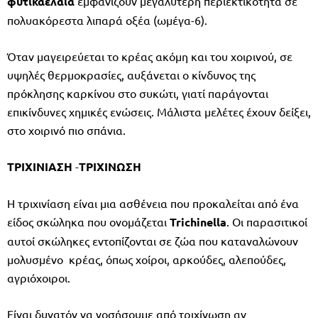
φυτικάέλαια
εμφανίζουν μεγαλύτερη περιεκτικότητα σε
πολυακόρεστα λιπαρά οξέα (ωμέγα-6).
Όταν μαγειρεύεται το κρέας ακόμη και του χοιρινού, σε
υψηλές θερμοκρασίες, αυξάνεται ο κίνδυνος της
πρόκλησης καρκίνου στο συκώτι, γιατί παράγονται
επικίνδυνες χημικές ενώσεις. Μάλιστα μελέτες έχουν δείξει,
στο χοιρινό πιο σπάνια.
ΤΡΙΧΙΝΙΑΣΗ
-
ΤΡΙΧΙΝΩΣΗ
Η τριχινίαση είναι μια ασθένεια που προκαλείται από ένα
είδος σκώληκα που ονομάζεται
Trichinella
. Οι παρασιτικοί
αυτοί σκώληκες εντοπίζονται σε ζώα που καταναλώνουν
μολυσμένο κρέας, όπως χοίροι, αρκούδες, αλεπούδες,
αγριόχοιροι.
Είναι δυνατόν να νοσήσουμε από τριχίνωση αν