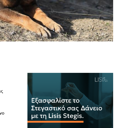
ας
νο