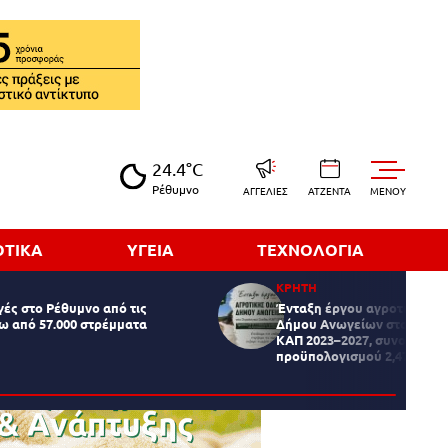
24.4°C
Ρέθυμνο
ΑΓΓΕΛΙΕΣ
ΑΤΖΕΝΤΑ
MENOY
ΟΤΙΚΑ
ΥΓΕΙΑ
ΤΕΧΝΟΛΟΓΙΑ
ΚΡΗΤΗ
ές στο Ρέθυμνο από τις
Ένταξη έργου αγροτικής οδ
ω από 57.000 στρέμματα
Δήμου Ανωγείων στο Στρατ
ΚΑΠ 2023–2027, συνολικού
προϋπολογισμού 2,47 εκατ.