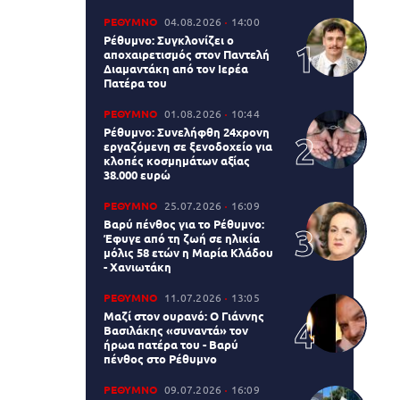
ΡΕΘΥΜΝΟ
04.08.2026
14:00
Ρέθυμνο: Συγκλονίζει ο
αποχαιρετισμός στον Παντελή
Διαμαντάκη από τον Ιερέα
Πατέρα του
ΡΕΘΥΜΝΟ
01.08.2026
10:44
Ρέθυμνο: Συνελήφθη 24χρονη
εργαζόμενη σε ξενοδοχείο για
κλοπές κοσμημάτων αξίας
38.000 ευρώ
ΡΕΘΥΜΝΟ
25.07.2026
16:09
Βαρύ πένθος για το Ρέθυμνο:
Έφυγε από τη ζωή σε ηλικία
μόλις 58 ετών η Μαρία Κλάδου
- Χανιωτάκη
ΡΕΘΥΜΝΟ
11.07.2026
13:05
Μαζί στον ουρανό: Ο Γιάννης
Βασιλάκης «συναντά» τον
ήρωα πατέρα του - Βαρύ
πένθος στο Ρέθυμνο
ΡΕΘΥΜΝΟ
09.07.2026
16:09