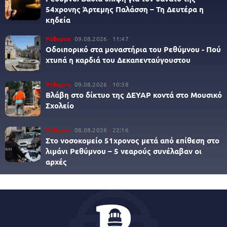
54χρονης Άρτεμης Παλάσση – Τη Δευτέρα η
κηδεία
Ρέθυμνο
09.08.2026
11:47
Οδοιπορικό στα μοναστήρια του Ρεθύμνου - Πού
χτυπά η καρδιά του Δεκαπενταύγουστου
Ρέθυμνο
09.08.2026
10:38
Βλάβη στο δίκτυο της ΔΕΥΑΡ κοντά στο Μουσικό
Σχολείο
Ρέθυμνο
08.08.2026
22:16
Στο νοσοκομείο 51χρονος μετά από επίθεση στο
λιμάνι Ρεθύμνου – 5 νεαρούς συνέλαβαν οι
αρχές