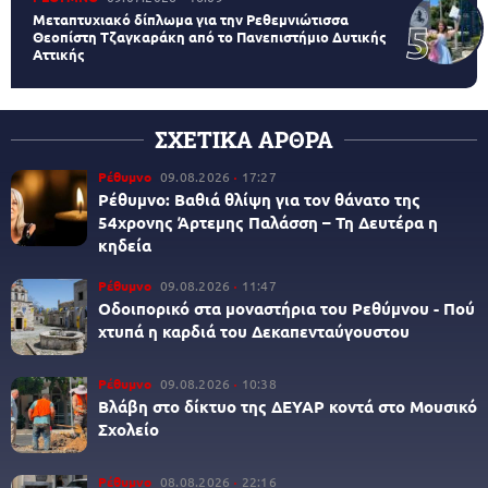
Μεταπτυχιακό δίπλωμα για την Ρεθεμνιώτισσα
Θεοπίστη Τζαγκαράκη από το Πανεπιστήμιο Δυτικής
Αττικής
ΣΧΕΤΙΚΑ ΑΡΘΡΑ
Ρέθυμνο
09.08.2026
17:27
Ρέθυμνο: Βαθιά θλίψη για τον θάνατο της
54χρονης Άρτεμης Παλάσση – Τη Δευτέρα η
κηδεία
Ρέθυμνο
09.08.2026
11:47
Οδοιπορικό στα μοναστήρια του Ρεθύμνου - Πού
χτυπά η καρδιά του Δεκαπενταύγουστου
Ρέθυμνο
09.08.2026
10:38
Βλάβη στο δίκτυο της ΔΕΥΑΡ κοντά στο Μουσικό
Σχολείο
Ρέθυμνο
08.08.2026
22:16