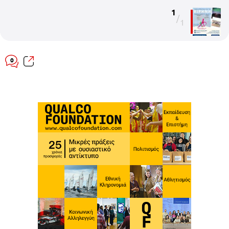
1
/
1
0