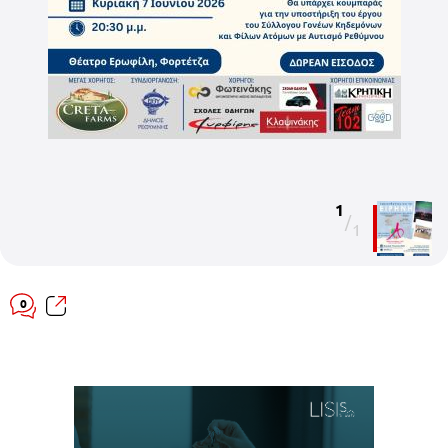
1
/
1
0