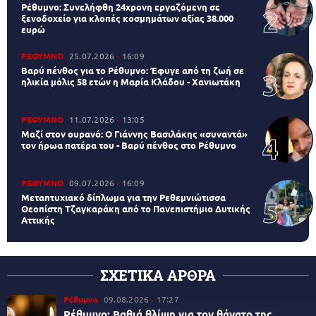
Ρέθυμνο: Συνελήφθη 24χρονη εργαζόμενη σε
ξενοδοχείο για κλοπές κοσμημάτων αξίας 38.000
ευρώ
ΡΕΘΥΜΝΟ
25.07.2026
16:09
Βαρύ πένθος για το Ρέθυμνο: Έφυγε από τη ζωή σε
ηλικία μόλις 58 ετών η Μαρία Κλάδου - Χανιωτάκη
ΡΕΘΥΜΝΟ
11.07.2026
13:05
Μαζί στον ουρανό: Ο Γιάννης Βασιλάκης «συναντά»
τον ήρωα πατέρα του - Βαρύ πένθος στο Ρέθυμνο
ΡΕΘΥΜΝΟ
09.07.2026
16:09
Μεταπτυχιακό δίπλωμα για την Ρεθεμνιώτισσα
Θεοπίστη Τζαγκαράκη από το Πανεπιστήμιο Δυτικής
Αττικής
ΣΧΕΤΙΚΑ ΑΡΘΡΑ
Ρέθυμνο
09.08.2026
17:27
Ρέθυμνο: Βαθιά θλίψη για τον θάνατο της