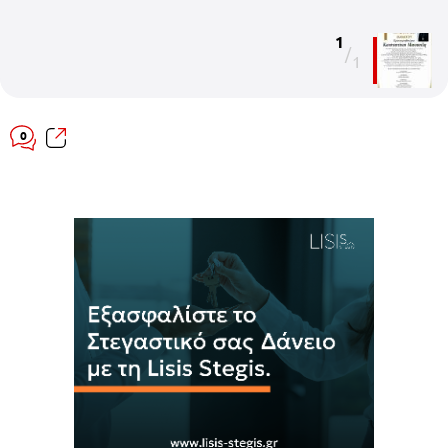
1
/
1
0