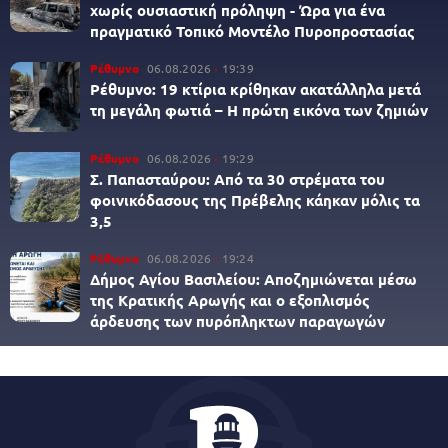
χωρίς ουσιαστική πρόληψη - Ώρα για ένα
πραγματικό Τοπικό Μοντέλο Πυροπροστασίας
Ρέθυμνο
06.08.2026
19:39
Ρέθυμνο: 19 κτίρια κρίθηκαν ακατάλληλα μετά
τη μεγάλη φωτιά – Η πρώτη εικόνα των ζημιών
Ρέθυμνο
06.08.2026
19:29
Σ. Παπασταύρου: Από τα 30 στρέματα του
φοινικόδασους της Πρέβελης κάηκαν μόλις τα
3,5
Ρέθυμνο
06.08.2026
19:24
Δήμος Αγίου Βασιλείου: Αποζημιώνεται μέσω
της Κρατικής Αρωγής και ο εξοπλισμός
άρδευσης των πυρόπληκτων παραγωγών