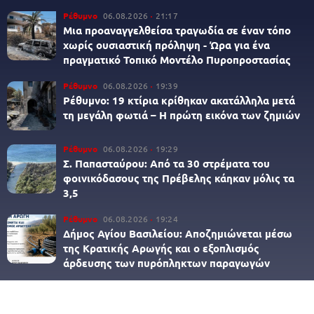
Ρέθυμνο
06.08.2026
21:17
Μια προαναγγελθείσα τραγωδία σε έναν τόπο
χωρίς ουσιαστική πρόληψη - Ώρα για ένα
πραγματικό Τοπικό Μοντέλο Πυροπροστασίας
Ρέθυμνο
06.08.2026
19:39
Ρέθυμνο: 19 κτίρια κρίθηκαν ακατάλληλα μετά
τη μεγάλη φωτιά – Η πρώτη εικόνα των ζημιών
Ρέθυμνο
06.08.2026
19:29
Σ. Παπασταύρου: Από τα 30 στρέματα του
φοινικόδασους της Πρέβελης κάηκαν μόλις τα
3,5
Ρέθυμνο
06.08.2026
19:24
Δήμος Αγίου Βασιλείου: Αποζημιώνεται μέσω
της Κρατικής Αρωγής και ο εξοπλισμός
άρδευσης των πυρόπληκτων παραγωγών