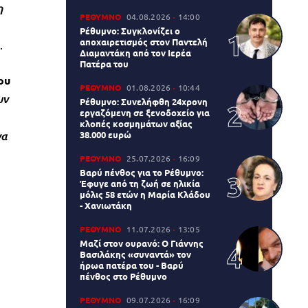
η
ΡΕΘΥΜΝΟ
04.08.2026
14:00
Ρέθυμνο: Συγκλονίζει ο
αποχαιρετισμός στον Παντελή
.
Διαμαντάκη από τον Ιερέα
Πατέρα του
ου
ΡΕΘΥΜΝΟ
01.08.2026
10:44
υν
Ρέθυμνο: Συνελήφθη 24χρονη
εργαζόμενη σε ξενοδοχείο για
κλοπές κοσμημάτων αξίας
να
38.000 ευρώ
ΡΕΘΥΜΝΟ
25.07.2026
16:09
Βαρύ πένθος για το Ρέθυμνο:
Έφυγε από τη ζωή σε ηλικία
μόλις 58 ετών η Μαρία Κλάδου
- Χανιωτάκη
ΡΕΘΥΜΝΟ
11.07.2026
13:05
Μαζί στον ουρανό: Ο Γιάννης
Βασιλάκης «συναντά» τον
ήρωα πατέρα του - Βαρύ
πένθος στο Ρέθυμνο
ΡΕΘΥΜΝΟ
09.07.2026
16:09