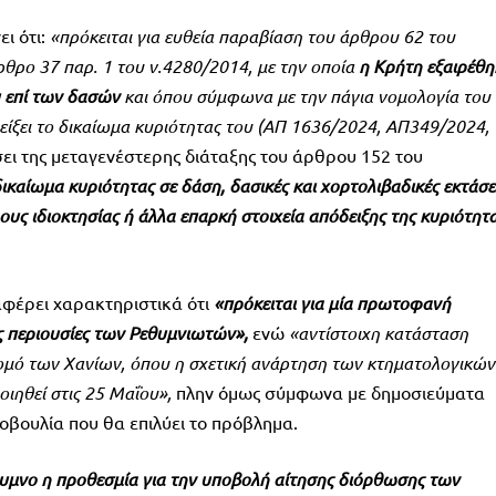
ι ότι:
«πρόκειται για ευθεία παραβίαση του άρθρου 62 του
θρο 37 παρ. 1 του ν.4280/2014, με την οποία
η Κρήτη εξαιρέθη
υ επί των δασών
και όπου σύμφωνα με την πάγια νομολογία του
είξει το δικαίωμα κυριότητας του (ΑΠ 1636/2024, ΑΠ349/2024,
σει της μεταγενέστερης διάταξης του άρθρου 152 του
ικαίωμα κυριότητας σε δάση, δασικές και χορτολιβαδικές εκτάσε
τλους ιδιοκτησίας ή άλλα επαρκή στοιχεία απόδειξης της κυριότητ
αφέρει χαρακτηριστικά ότι
«πρόκειται
για μία πρωτοφανή
ις περιουσίες των Ρεθυμνιωτών»,
ενώ
«αντίστοιχη κατάσταση
 νομό των Χανίων, όπου η σχετική ανάρτηση των κτηματολογικών
ιηθεί στις 25 Μαΐου»,
πλην όμως σύμφωνα με δημοσιεύματα
οβουλία που θα επιλύει το πρόβλημα.
θυμνο η προθεσμία για την υποβολή αίτησης διόρθωσης των