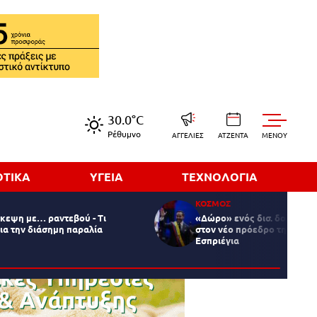
30.0°C
Ρέθυμνο
ΑΓΓΕΛΙΕΣ
ΑΤΖΕΝΤΑ
MENOY
ΟΤΙΚΑ
ΥΓΕΙΑ
ΤΕΧΝΟΛΟΓΙΑ
ΚΟΣΜΟΣ
κεψη με… ραντεβού - Τι
«Δώρο» ενός δισ. δολλαρίω
για την διάσημη παραλία
στον νέο πρόεδρο της Κολο
Εσπριέγια