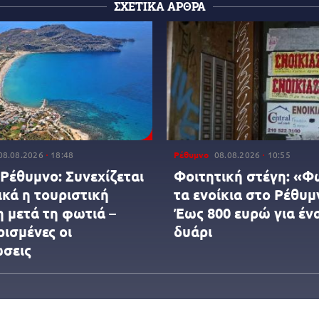
ΣΧΕΤΙΚΑ ΑΡΘΡΑ
08.08.2026
18:48
Ρέθυμνο
08.08.2026
10:55
Ρέθυμνο: Συνεχίζεται
Φοιτητική στέγη: «Φ
ικά η τουριστική
τα ενοίκια στο Ρέθυμ
η μετά τη φωτιά –
Έως 800 ευρώ για έν
ισμένες οι
δυάρι
σεις