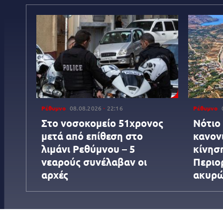
Ρέθυμνο
08.08.2026
22:16
Ρέθυμνο
Στο νοσοκομείο 51χρονος
Νότιο 
μετά από επίθεση στο
κανον
λιμάνι Ρεθύμνου – 5
κίνησ
νεαρούς συνέλαβαν οι
Περιορ
αρχές
ακυρώ