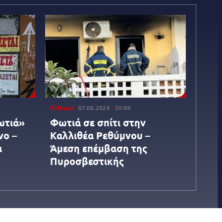
Ρέθυμνο
07.08.2026
20:09
ωτιά»
Φωτιά σε σπίτι στην
νο –
Καλλιθέα Ρεθύμνου –
α
Άμεση επέμβαση της
Πυροσβεστικής